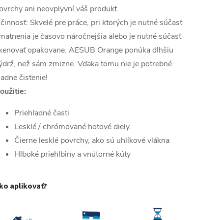
ovrchy ani neovplyvní váš produkt.
činnosť: Skvelé pre práce, pri ktorých je nutné súčasť
matnenia je časovo náročnejšia alebo je nutné súčasť
kenovať opakovane. AESUB Orange ponúka dlhšiu
ýdrž, než sám zmizne. Vďaka tomu nie je potrebné
iadne čistenie!
oužitie:
Priehľadné časti
Lesklé / chrómované hotové diely.
Čierne lesklé povrchy, ako sú uhlíkové vlákna
Hlboké priehlbiny a vnútorné kúty
ko aplikovať?