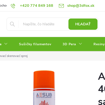
+420 774 849 168
shop@3dfox.sk
bchodné podmienky
Podmienky ochrany osobných údajov
HĽADAŤ
e
Sušičky filamentov
3D Pera
Resiny
ací skenovací sprej
A
4
s