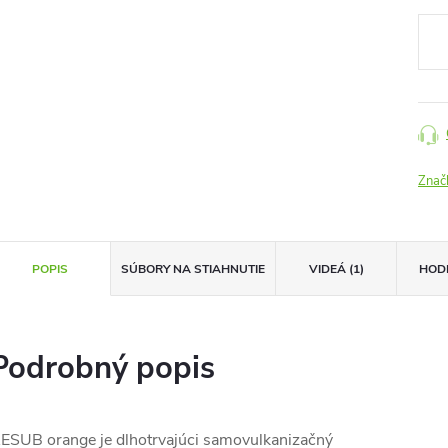
Jedn
cena
Znač
POPIS
SÚBORY NA STIAHNUTIE
VIDEÁ (1)
HOD
Podrobný popis
ESUB orange je dlhotrvajúci samovulkanizačný