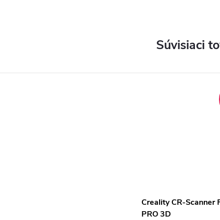
Súvisiaci t
Creality CR-Scanner 
PRO 3D