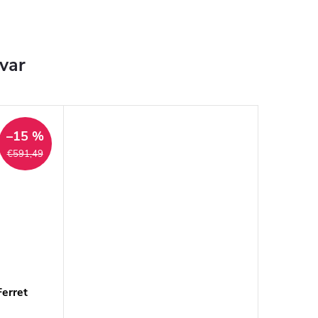
ovar
–15 %
€591,49
Ferret