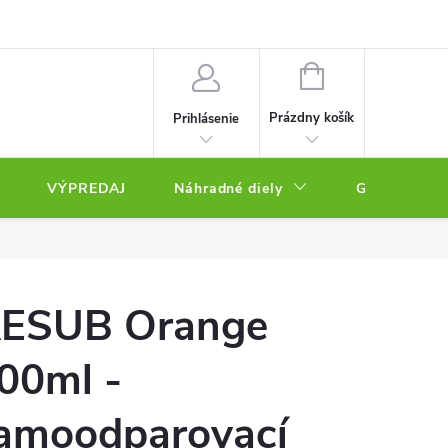
NÁKUPNÝ
KOŠÍK
Prázdny košík
Prihlásenie
VÝPREDAJ
Náhradné diely
Gravírovacie
ESUB Orange
00ml -
amoodparovací