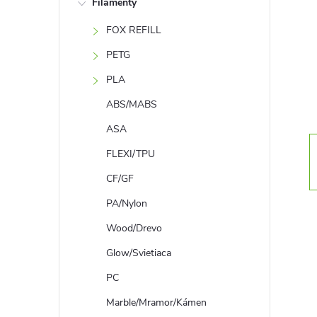
Filamenty
n
FOX REFILL
ý
PETG
p
PLA
ABS/MABS
a
ASA
n
FLEXI/TPU
CF/GF
e
PA/Nylon
l
Wood/Drevo
Glow/Svietiaca
PC
Marble/Mramor/Kámen