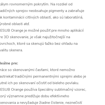
tálym rovnomerným pokrytím. Na rozdiel od
radičných sprejov neobsahuje pigmenty a zabraňuje
ak kontaminácii citlivých oblastí, ako sú laboratóriá,
ýrobné oblasti atď.
ESUB Orange je možné použiť pre mnoho aplikácií
re 3D skenovanie, je však najužitočnejší na
ovrchoch, ktoré sa skenujú ťažko bez ohľadu na
valitu skenera.
deálne pre:
ráce so skenovanými časťami, ktoré nemožno
astriekať tradičnými permanentnými sprejmi alebo je
utné ich po skenovaní očistiť od bieleho povlaku.
ESUB Orange používa špeciálny sublimačný vzorec,
torý významne predlžuje dobu efektívneho
kenovania a nevyžaduje žiadne čistenie, neznečistí