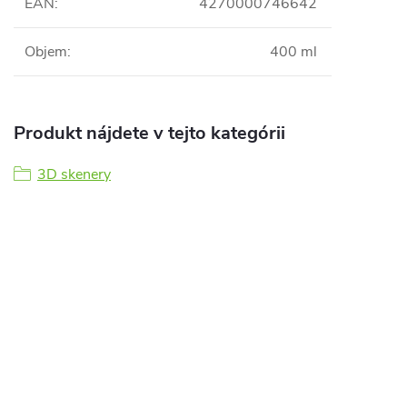
EAN
:
4270000746642
Objem
:
400 ml
Produkt nájdete v tejto kategórii
3D skenery