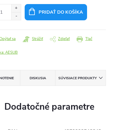
otková
:
PRIDAŤ DO KOŠÍKA
Opýtať sa
Strážiť
Zdieľať
Tlač
ka:
AESUB
NOTENIE
DISKUSIA
SÚVISIACE PRODUKTY
Dodatočné parametre