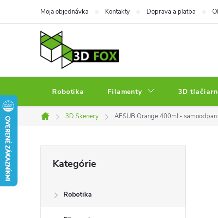
Prejsť
Moja objednávka
Kontakty
Doprava a platba
O
na
obsah
Robotika
Filamenty
3D tlačiarn
3D Skenery
AESUB Orange 400ml - samoodparov
Domov
B
Preskočiť
Kategórie
kategórie
o
Robotika
č