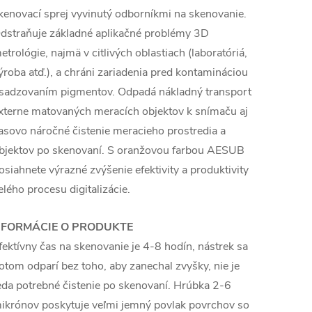
kenovací sprej vyvinutý odborníkmi na skenovanie.
dstraňuje základné aplikačné problémy 3D
etrológie, najmä v citlivých oblastiach (laboratóriá,
ýroba atď.), a chráni zariadenia pred kontamináciou
sadzovaním pigmentov. Odpadá nákladný transport
xterne matovaných meracích objektov k snímaču aj
asovo náročné čistenie meracieho prostredia a
bjektov po skenovaní. S oranžovou farbou AESUB
osiahnete výrazné zvýšenie efektivity a produktivity
elého procesu digitalizácie.
FORMÁCIE O PRODUKTE
fektívny čas na skenovanie je 4-8 hodín, nástrek sa
otom odparí bez toho, aby zanechal zvyšky, nie je
eda potrebné čistenie po skenovaní. Hrúbka 2-6
ikrónov poskytuje veľmi jemný povlak povrchov so