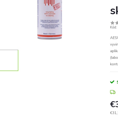
s
Kód:
AESU
vyvi
apli
(labo
kont
€
€31,