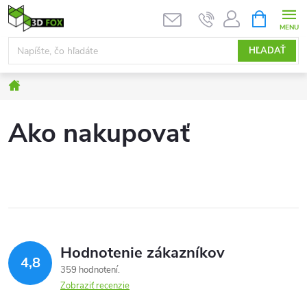
Prejsť
NÁKUPN
KOŠÍK
na
obsah
HĽADAŤ
Domov
Ako nakupovať
Hodnotenie zákazníkov
4,8
359 hodnotení
Zobraziť recenzie