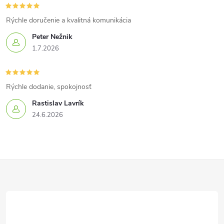
Rýchle doručenie a kvalitná komunikácia
Peter Nežnik
1.7.2026
Rýchle dodanie, spokojnosť
Rastislav Lavrík
24.6.2026
Z
á
p