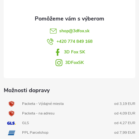
ä
t
shop
@
3dfox.sk
i
+420 774 849 168
3D Fox SK
e
3DFoxSK
Možnosti dopravy
Packeta - Výdajné miesta
od 3,19 EUR
Packeta - na adresu
od 4,09 EUR
GLS
od 4,27 EUR
PPL Parcelshop
od 7,99 EUR