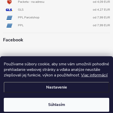
Packeta - na adresu
od 4,09 EUR
GLS
od 4,27 EUR
PPL Parcelshop
od 7,99 EUR
PPL
od 7,99 EUR
Facebook
Informácie pre vás
Používame súbory cookie, aby sme vám umožnili pohodlné
prehliadanie webovej stránky a vďaka analýze neustále
zlepšovali jej funkcie, výkon a použiteľnosť.
Viac informácií
Nastavenie
Copyright 2026
3D FOX shop SK
. Všetky práva vyhradené.
Súhlasím
Vytvoril Shoptet
Pripravené v spolupráci s Broken Mouse