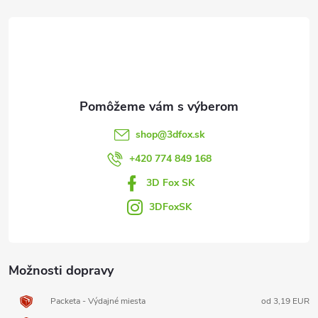
á
p
ä
t
shop
@
3dfox.sk
i
+420 774 849 168
3D Fox SK
e
3DFoxSK
Možnosti dopravy
Packeta - Výdajné miesta
od 3,19 EUR