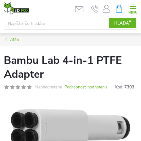
Prejsť
NÁKUPN
KOŠÍK
na
obsah
HĽADAŤ
AMS
Bambu Lab 4-in-1 PTFE
Adapter
Neohodnotené
Podrobnosti hodnotenia
Kód:
7303