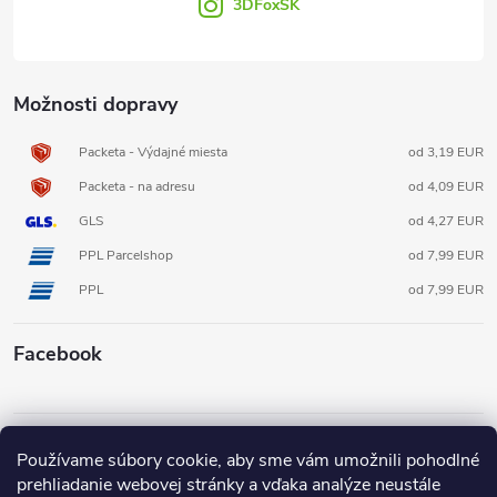
3DFoxSK
Možnosti dopravy
Packeta - Výdajné miesta
od 3,19 EUR
Packeta - na adresu
od 4,09 EUR
GLS
od 4,27 EUR
PPL Parcelshop
od 7,99 EUR
PPL
od 7,99 EUR
Facebook
Informácie pre vás
Používame súbory cookie, aby sme vám umožnili pohodlné
prehliadanie webovej stránky a vďaka analýze neustále