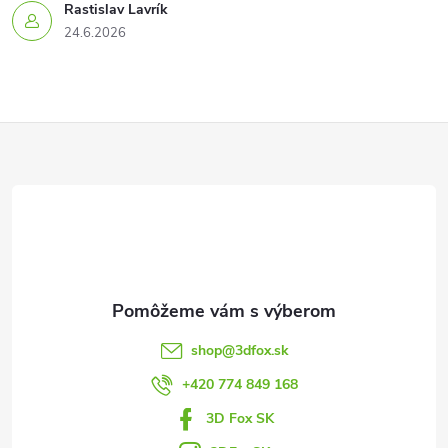
Rastislav Lavrík
24.6.2026
Z
á
p
ä
t
shop
@
3dfox.sk
i
+420 774 849 168
3D Fox SK
e