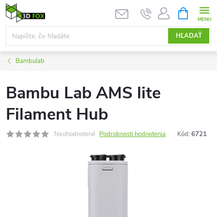
Prejsť
NÁKUPN
KOŠÍK
na
obsah
HĽADAŤ
Bambulab
Bambu Lab AMS lite
Filament Hub
Neohodnotené
Podrobnosti hodnotenia
Kód:
6721