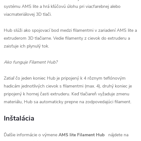
systému AMS lite a hrá kľúčovú úlohu pri viacfarebnej alebo
viacmateriálovej 3D tlači.
Hub slúži ako spojovací bod medzi filamentmi v zariadení AMS lite a
extruderom 3D tlačiarne. Vedie filamenty z cievok do extruderu a
zaisťuje ich plynulý tok.
Ako funguje Filament Hub?
Zatiaľ čo jeden koniec Hub je pripojený k 4 rôznym teflónovým
hadicám jednotlivých cievok s filamentmi (max. 4), druhý koniec je
pripojený k hornej časti extruderu. Keď tlačiareň vyžaduje zmenu
materiálu, Hub sa automaticky prepne na zodpovedajúci filament.
Inštalácia
Ďalšie informácie o výmene
AMS lite Filament Hub
nájdete na