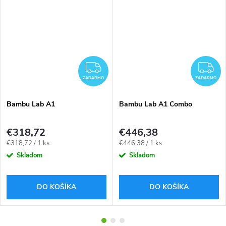
ZADARMO
Z
ZADARMO
ZADARMO
Bambu Lab A1
Bambu Lab A1 Combo
€318,72
€446,38
Jednotková
Jednotková
€318,72 / 1 ks
€446,38 / 1 ks
cena:
cena:
Skladom
Skladom
DO KOŠÍKA
DO KOŠÍKA