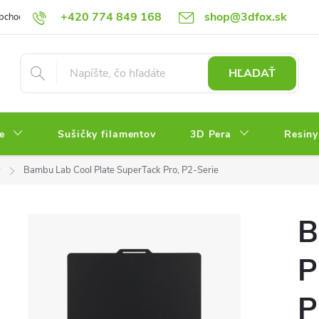
+420 774 849 168
shop@3dfox.sk
bchodné podmienky
Podmienky ochrany osobných údajov
HĽADAŤ
e
Sušičky filamentov
3D Pera
Resiny
y
Bambu Lab Cool Plate SuperTack Pro, P2-Serie
B
P
P