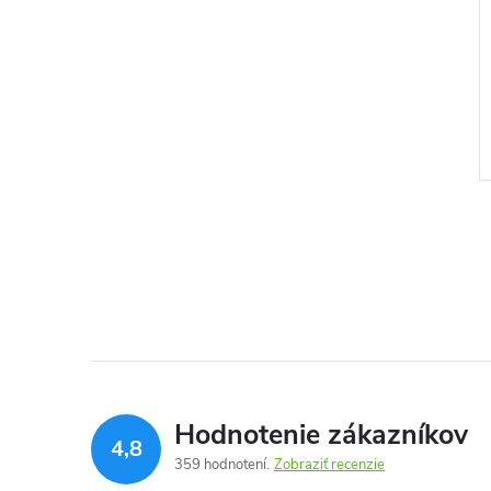
Engineering Plate,
Bambu Lab Reusable Spool
by 3D FOX
€7,45
DO KOŠÍKA
DO KOŠÍKA
Skladom
Hodnotenie zákazníkov
4,8
359 hodnotení
Zobraziť recenzie