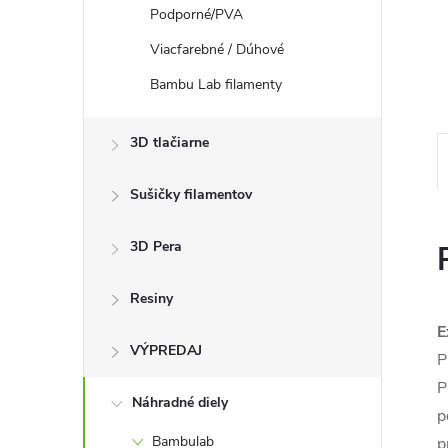
Podporné/PVA
Viacfarebné / Dúhové
Bambu Lab filamenty
3D tlačiarne
Sušičky filamentov
3D Pera
Resiny
E
VÝPREDAJ
P
P
Náhradné diely
p
Bambulab
p