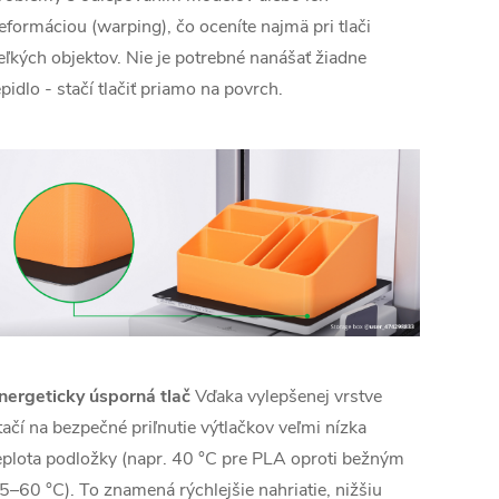
eformáciou (warping), čo oceníte najmä pri tlači
eľkých objektov. Nie je potrebné nanášať žiadne
epidlo - stačí tlačiť priamo na povrch.
nergeticky úsporná tlač
Vďaka vylepšenej vrstve
tačí na bezpečné priľnutie výtlačkov veľmi nízka
eplota podložky (napr. 40 °C pre PLA oproti bežným
5–60 °C). To znamená rýchlejšie nahriatie, nižšiu