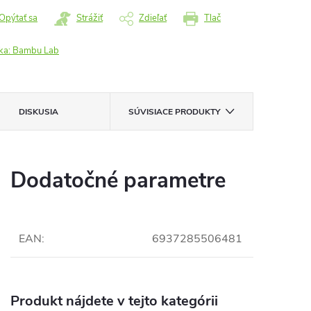
Opýtať sa
Strážiť
Zdieľať
Tlač
ka:
Bambu Lab
DISKUSIA
SÚVISIACE PRODUKTY
Dodatočné parametre
EAN
:
6937285506481
Produkt nájdete v tejto kategórii