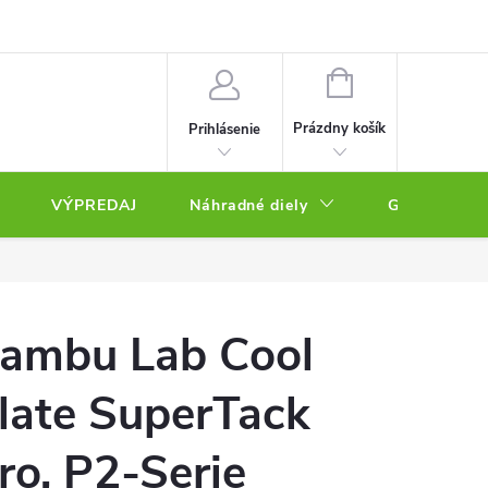
NÁKUPNÝ
KOŠÍK
Prázdny košík
Prihlásenie
VÝPREDAJ
Náhradné diely
Gravírovacie
ambu Lab Cool
late SuperTack
ro, P2-Serie