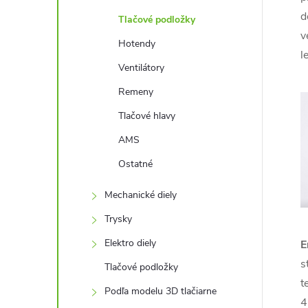
d
Tlačové podložky
v
Hotendy
l
Ventilátory
Remeny
Tlačové hlavy
AMS
Ostatné
Mechanické diely
Trysky
Elektro diely
E
s
Tlačové podložky
t
Podľa modelu 3D tlačiarne
4