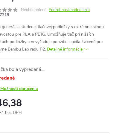
Neohodnotené
Podrobnosti hodnotenia
7219
 generácia studenej tlačovej podložky s extrémne silnou
navosťou pre PLA a PETG. Umožňuje tlač pri nižších
otách podložky a nevyžaduje použitie lepidla. Určené pre
iarne Bambu Lab radu P2.
Detailné informácie
ožka bola vypredaná…
redané
Možnosti doručenia
46,38
71 bez DPH
otková
: