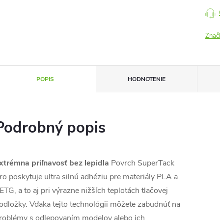
Znač
POPIS
HODNOTENIE
Podrobný popis
xtrémna priľnavosť bez lepidla
Povrch SuperTack
ro poskytuje ultra silnú adhéziu pre materiály PLA a
ETG, a to aj pri výrazne nižších teplotách tlačovej
odložky. Vďaka tejto technológii môžete zabudnúť na
roblémy s odlepovaním modelov alebo ich