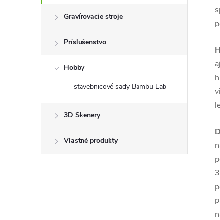
s
Gravírovacie stroje
p
Príslušenstvo
H
a
Hobby
h
stavebnicové sady Bambu Lab
v
l
3D Skenery
D
Vlastné produkty
n
p
3
p
p
n