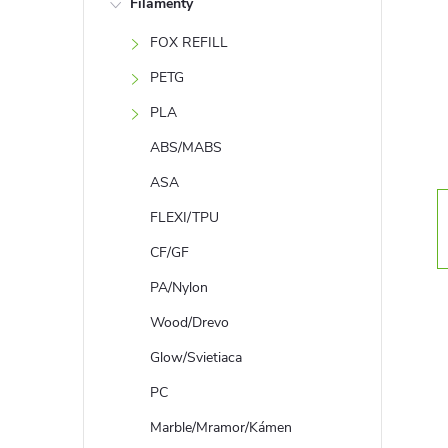
Filamenty
n
FOX REFILL
ý
PETG
p
PLA
ABS/MABS
a
ASA
n
FLEXI/TPU
CF/GF
e
PA/Nylon
l
Wood/Drevo
Glow/Svietiaca
PC
Marble/Mramor/Kámen