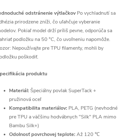
ednoduché odstránenie výtlačkov
Po vychladnutí sa
dhézia prirodzene zníži, čo uľahčuje vyberanie
odelov. Pokiaľ model drží príliš pevne, odporúča sa
ahriať podložku na 50 °C, čo uvoľneniu napomôže.
ozor: Nepoužívajte pre TPU filamenty, mohli by
odložku poškodiť.
pecifikácia produktu
Materiál:
Špeciálny povlak SuperTack +
pružinová oceľ
Kompatibilita materiálov:
PLA, PETG (nevhodné
pre TPU a väčšinu hodvábnych "Silk" PLA mimo
Bambu Silk+)
Odolnosť povrchovej teplote:
Až 120 ℃