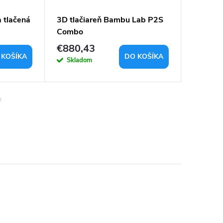
 tlačená
3D tlačiareň Bambu Lab P2S
3D tlač
Combo
€880,43
€633,
 KOŠÍKA
DO KOŠÍKA
Skladom
Sklad