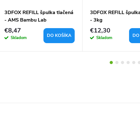
3DFOX REFILL špulka tlačená
3DFOX REFILL špulka
- AMS Bambu Lab
- 3kg
kompatibilný
€8,47
€12,30
DO KOŠÍKA
DO
Skladom
Skladom