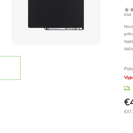
Kód:
Nová
priľ
tepl
tlač
Pol
Vyp
€
€37,
Jedn
cena