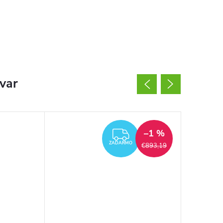
ovar
–1 %
ZADARMO
ZADARMO
€893,19