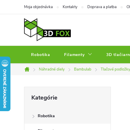
Prejsť
Moja objednávka
Kontakty
Doprava a platba
O
na
obsah
Robotika
Filamenty
3D tlačiarn
Náhradné diely
Bambulab
Tlačové podložk
Domov
B
Preskočiť
Kategórie
kategórie
o
Robotika
č