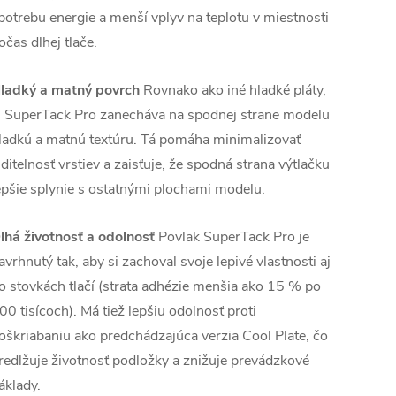
potrebu energie a menší vplyv na teplotu v miestnosti
očas dlhej tlače.
ladký a matný povrch
Rovnako ako iné hladké pláty,
j SuperTack Pro zanecháva na spodnej strane modelu
ladkú a matnú textúru. Tá pomáha minimalizovať
iditeľnosť vrstiev a zaisťuje, že spodná strana výtlačku
epšie splynie s ostatnými plochami modelu.
lhá životnosť a odolnosť
Povlak SuperTack Pro je
avrhnutý tak, aby si zachoval svoje lepivé vlastnosti aj
o stovkách tlačí (strata adhézie menšia ako 15 % po
00 tisícoch). Má tiež lepšiu odolnosť proti
oškriabaniu ako predchádzajúca verzia Cool Plate, čo
redlžuje životnosť podložky a znižuje prevádzkové
áklady.