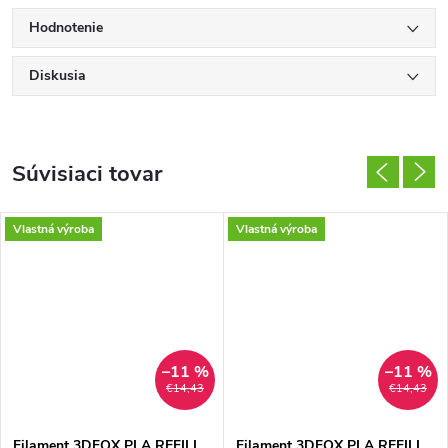
Hodnotenie
Diskusia
Súvisiaci tovar
Vlastná výroba
Vlastná výroba
–11 %
–11 %
€14,43
€14,43
Filament 3DFOX PLA REFILL
Filament 3DFOX PLA REFILL