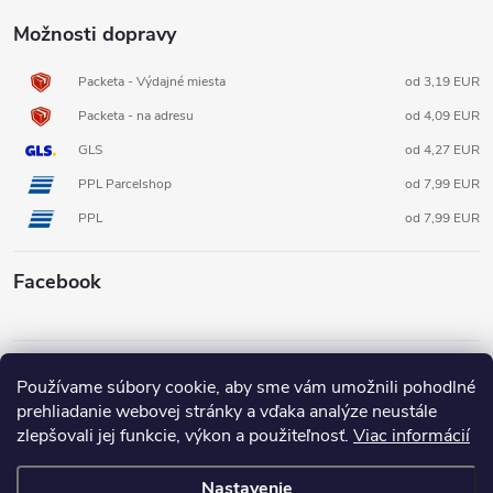
Možnosti dopravy
Packeta - Výdajné miesta
od 3,19 EUR
Packeta - na adresu
od 4,09 EUR
GLS
od 4,27 EUR
PPL Parcelshop
od 7,99 EUR
PPL
od 7,99 EUR
Facebook
Informácie pre vás
Používame súbory cookie, aby sme vám umožnili pohodlné
prehliadanie webovej stránky a vďaka analýze neustále
zlepšovali jej funkcie, výkon a použiteľnosť.
Viac informácií
Nastavenie