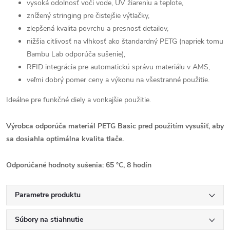
vysoká odolnosť voči vode, UV žiareniu a teplote,
znížený stringing pre čistejšie výtlačky,
zlepšená kvalita povrchu a presnosť detailov,
nižšia citlivosť na vlhkosť ako štandardný PETG (napriek tomu
Bambu Lab odporúča sušenie),
RFID integrácia pre automatickú správu materiálu v AMS,
veľmi dobrý pomer ceny a výkonu na všestranné použitie.
Ideálne pre funkčné diely a vonkajšie použitie.
Výrobca odporúča materiál PETG Basic pred použitím vysušiť, aby
sa dosiahla optimálna kvalita tlače.
Odporúčané hodnoty sušenia: 65 °C, 8 hodín
Parametre produktu
Súbory na stiahnutie