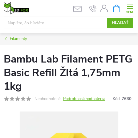
Prejsť
NÁKUPN
KOŠÍK
na
obsah
HĽADAŤ
Filamenty
Bambu Lab Filament PETG
Basic Refill Žltá 1,75mm
1kg
Neohodnotené
Podrobnosti hodnotenia
Kód:
7630