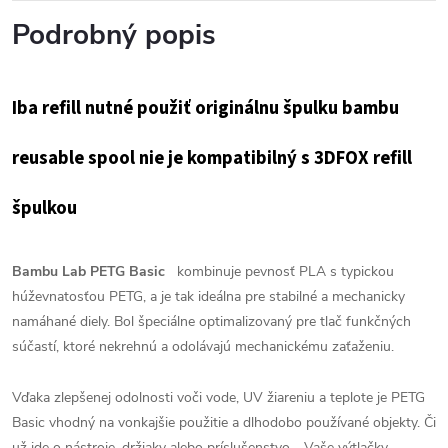
Podrobný popis
Iba refill nutné použiť originálnu špulku bambu
reusable spool
nie je kompatibilný s 3DFOX refill
špulkou
Bambu Lab PETG Basic
kombinuje pevnosť PLA s typickou
húževnatosťou PETG, a je tak ideálna pre stabilné a mechanicky
namáhané diely. Bol špeciálne optimalizovaný pre tlač funkčných
súčastí, ktoré nekrehnú a odolávajú mechanickému zaťaženiu.
Vďaka zlepšenej odolnosti voči vode, UV žiareniu a teplote je PETG
Basic vhodný na vonkajšie použitie a dlhodobo používané objekty. Či
už ide o nástroje, držiaky alebo príslušenstvo - Vaše výtlačky