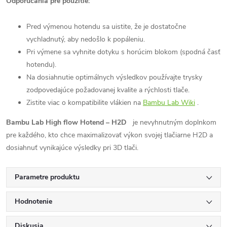
Odporúčania pre použitie:
Pred výmenou hotendu sa uistite, že je dostatočne
vychladnutý, aby nedošlo k popáleniu.
Pri výmene sa vyhnite dotyku s horúcim blokom (spodná časť
hotendu).
Na dosiahnutie optimálnych výsledkov používajte trysky
zodpovedajúce požadovanej kvalite a rýchlosti tlače.
Zistite viac o kompatibilite vlákien na
Bambu Lab Wiki
.
Bambu Lab High flow Hotend – H2D
je nevyhnutným doplnkom
pre každého, kto chce maximalizovať výkon svojej tlačiarne H2D a
dosiahnuť vynikajúce výsledky pri 3D tlači.
Parametre produktu
Hodnotenie
Diskusia