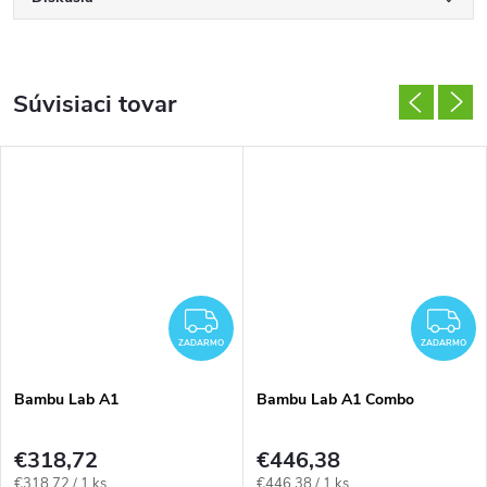
Súvisiaci tovar
ZADARMO
Z
ZADARMO
ZADARMO
Bambu Lab A1
Bambu Lab A1 Combo
€318,72
€446,38
Jednotková
Jednotková
€318,72 / 1 ks
€446,38 / 1 ks