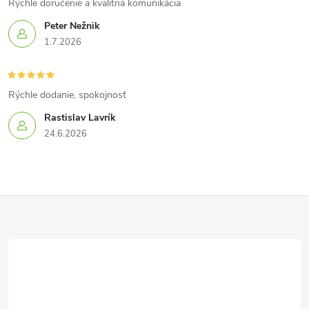
Rýchle doručenie a kvalitná komunikácia
Peter Nežnik
1.7.2026
Rýchle dodanie, spokojnosť
Rastislav Lavrík
24.6.2026
Z
á
p