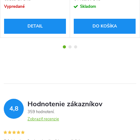
cena:
cena:
Vypredané
Skladom
DETAIL
DO KOŠÍKA
Hodnotenie zákazníkov
4,8
359 hodnotení
Zobraziť recenzie