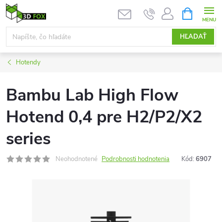
Prejsť
NÁKUPN
KOŠÍK
na
obsah
HĽADAŤ
Hotendy
Bambu Lab High Flow
Hotend 0,4 pre H2/P2/X2
series
Neohodnotené
Podrobnosti hodnotenia
Kód:
6907