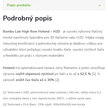
Popis produktu
Podrobný popis
Bambu Lab High flow Hotend – H2D
je vysoko výkonný tlačový
modul navrhnutý špeciálne pre 3D tlačiarne radu H2D. Vďaka svojej
robustnej konštrukcii a jednoduchej výmene je ideálnou voľbou pre
užívateľov, ktorí požadujú vysokú kvalitu tlače, vysokú rýchlosť tlače
a flexibilitu pri práci s rôznymi materiálmi.
Hotend
má optimalizované taviace zóny filamentu a preto umožňuje
výrazne
zvýšiť objemovú rýchlosť
pri tlači a to až
o 62,5 %
[1]. A
zároveň
znížiť čas tlače až o 30%
[2].
[1] Testované s ABS, jednovrstvový valec priemeru 240 mm, výška vrstvy 0,2
mm, vonkajšia stena 1 mm, teplota trysky 280°C, v režime spiral vase.
[2] Testované s PLA Basic, 15% výplň, 300x300x300 mm kocka.