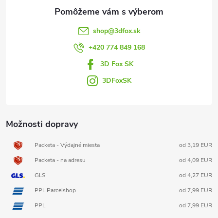
ä
t
shop
@
3dfox.sk
i
+420 774 849 168
3D Fox SK
e
3DFoxSK
Možnosti dopravy
Packeta - Výdajné miesta
od 3,19 EUR
Packeta - na adresu
od 4,09 EUR
GLS
od 4,27 EUR
PPL Parcelshop
od 7,99 EUR
PPL
od 7,99 EUR