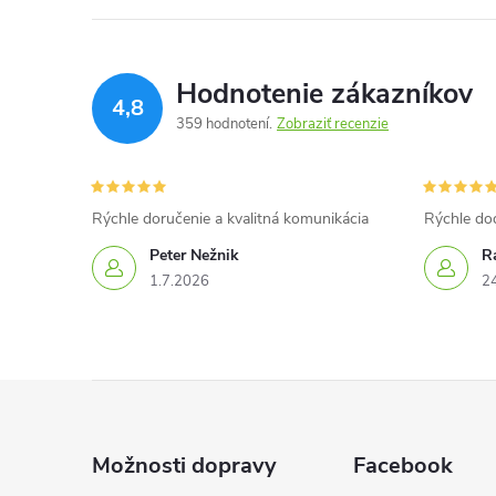
Hodnotenie zákazníkov
4,8
359 hodnotení
Zobraziť recenzie
Rýchle doručenie a kvalitná komunikácia
Rýchle do
Peter Nežnik
Ra
1.7.2026
2
Z
á
Možnosti dopravy
Facebook