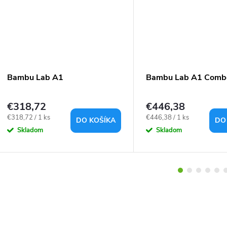
Bambu Lab A1
Bambu Lab A1 Comb
€318,72
€446,38
Jednotková
Jednotková
€318,72 / 1 ks
€446,38 / 1 ks
DO KOŠÍKA
DO
cena:
cena:
Skladom
Skladom