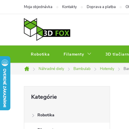
Prejsť
Moja objednávka
Kontakty
Doprava a platba
O
na
obsah
Robotika
Filamenty
3D tlačiarn
Náhradné diely
Bambulab
Hotendy
Ba
Domov
B
Preskočiť
Kategórie
kategórie
o
Robotika
č