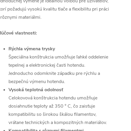
ednoduchej výmene je ideálnou voľbou pre užívateľov,
torí požadujú vysokú kvalitu tlače a flexibilitu pri práci
 rôznymi materiálmi.
ľúčové vlastnosti:
Rýchla výmena trysky
Špeciálna konštrukcia umožňuje ľahké oddelenie
tepelnej a elektronickej časti hotendu.
Jednoducho odomknite západku pre rýchlu a
bezpečnú výmenu hotendu.
Vysoká teplotná odolnosť
Celokovová konštrukcia hotendu umožňuje
dosiahnutie teploty až 350 ° C, čo zaisťuje
kompatibilitu so širokou škálou filamentov,
vrátane technických a kompozitných materiálov.
Kompatibilita s rôznymi filamentmi