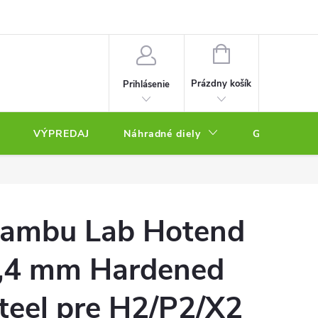
NÁKUPNÝ
KOŠÍK
Prázdny košík
Prihlásenie
VÝPREDAJ
Náhradné diely
Gravírovacie
ambu Lab Hotend
,4 mm Hardened
teel pre H2/P2/X2