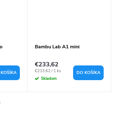
o
Bambu Lab A1 mini
Bambu 
€233,62
€361,
Jednotková
Jednotkov
€233,62 / 1 ks
€361,28 /
 KOŠÍKA
DO KOŠÍKA
cena:
cena:
Skladom
Sklad