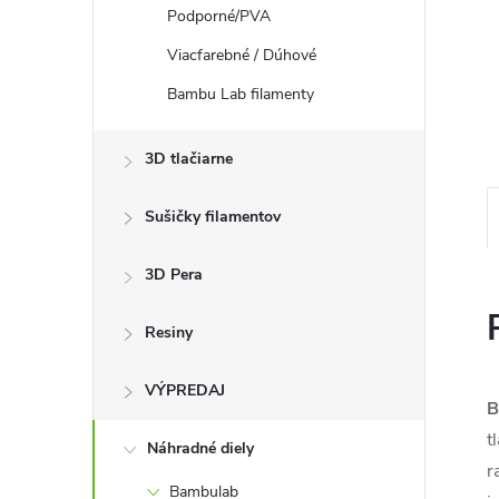
Podporné/PVA
Viacfarebné / Dúhové
Bambu Lab filamenty
3D tlačiarne
Sušičky filamentov
3D Pera
Resiny
VÝPREDAJ
B
t
Náhradné diely
r
Bambulab