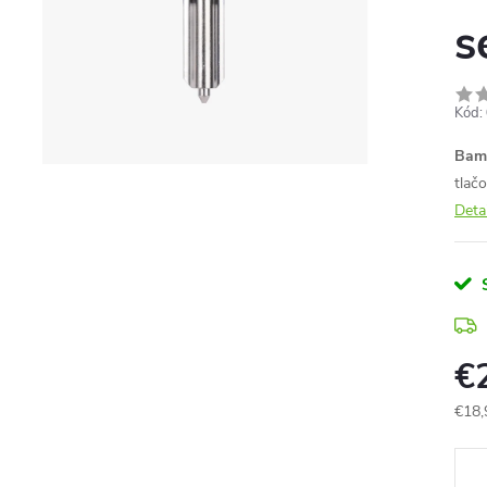
s
Kód:
Bam
tlač
Deta
€
€18,
Jedn
cena