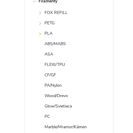
Filamenty
n
FOX REFILL
ý
PETG
p
PLA
ABS/MABS
a
ASA
n
FLEXI/TPU
CF/GF
e
PA/Nylon
l
Wood/Drevo
Glow/Svietiaca
PC
Marble/Mramor/Kámen