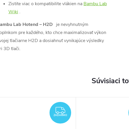
Zistite viac o kompatibilite vlákien na
Bambu Lab
Wiki
.
ambu Lab Hotend – H2D
je nevyhnutným
oplnkom pre každého, kto chce maximalizovať výkon
vojej tlačiarne H2D a dosiahnuť vynikajúce výsledky
ri 3D tlači.
Súvisiaci t
ZADARMO
ZADARMO