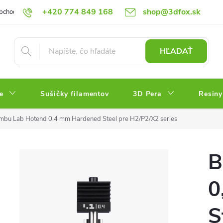
+420 774 849 168
shop@3dfox.sk
bchodné podmienky
Podmienky ochrany osobných údajov
HĽADAŤ
e
Sušičky filamentov
3D Pera
Resiny
mbu Lab Hotend 0,4 mm Hardened Steel pre H2/P2/X2 series
B
0
S