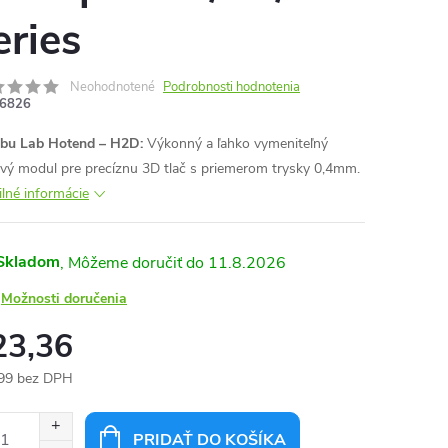
eries
Neohodnotené
Podrobnosti hodnotenia
6826
bu Lab Hotend – H2D:
Výkonný a ľahko vymeniteľný
ový modul pre precíznu 3D tlač s priemerom trysky 0,4mm.
ilné informácie
Skladom
11.8.2026
Možnosti doručenia
23,36
99 bez DPH
otková
:
PRIDAŤ DO KOŠÍKA