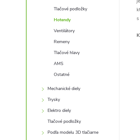
j
Tlačové podložky
k
s
Hotendy
Ventilátory
K
Remeny
Tlačové hlavy
AMS
Ostatné
Mechanické diely
Trysky
Elektro diely
Tlačové podložky
Podľa modelu 3D tlačiarne