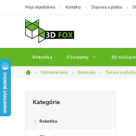
Prejsť
Moja objednávka
Kontakty
Doprava a platba
O
na
obsah
Robotika
Filamenty
3D tlačiarn
Náhradné diely
Bambulab
Tlačové podložk
Domov
B
Preskočiť
Kategórie
kategórie
o
Robotika
č