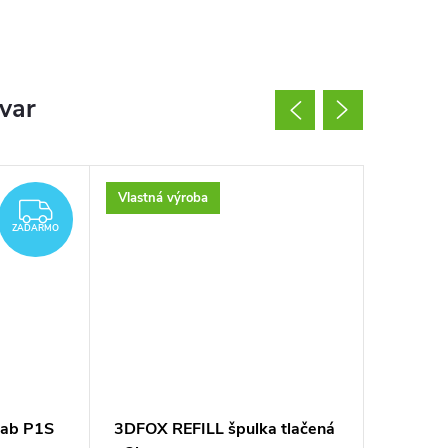
ovar
Vlastná výroba
ZADARMO
ZADARMO
Lab P1S
3DFOX REFILL špulka tlačená
3D tlač