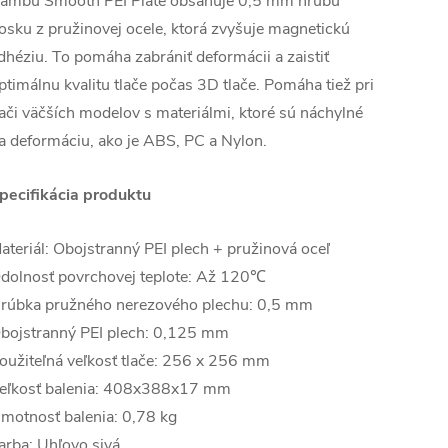
ambu Smooth PEI Plate obsahuje 0,5 mm hrubú
osku z pružinovej ocele, ktorá zvyšuje magnetickú
dhéziu. To pomáha zabrániť deformácii a zaistiť
ptimálnu kvalitu tlače počas 3D tlače. Pomáha tiež pri
lači väčších modelov s materiálmi, ktoré sú náchylné
a deformáciu, ako je ABS, PC a Nylon.
pecifikácia produktu
ateriál: Obojstranný PEI plech + pružinová oceľ
dolnosť povrchovej teplote: Až 120℃
rúbka pružného nerezového plechu: 0,5 mm
bojstranný PEI plech: 0,125 mm
oužiteľná veľkosť tlače: 256 x 256 mm
eľkosť balenia: 408x388x17 mm
motnosť balenia: 0,78 kg
arba: Uhľovo sivá