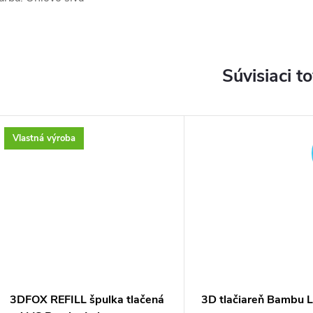
Súvisiaci t
Vlastná výroba
3DFOX REFILL špulka tlačená
3D tlačiareň Bambu 