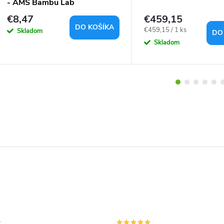
- AMS Bambu Lab
kompatibilný
€8,47
€459,15
DO KOŠÍKA
Jednotková
€459,15 / 1 ks
Skladom
DO
cena:
Skladom