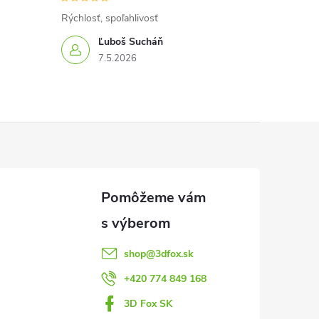
Rýchlosť, spoľahlivosť
Ľuboš Sucháň
7.5.2026
shop
@
3dfox.sk
+420 774 849 168
3D Fox SK