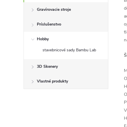
B
d
Gravírovacie stroje
a
o
Príslušenstvo
t
Hobby
n
stavebnicové sady Bambu Lab
Š
3D Skenery
M
O
Vlastné produkty
H
O
P
V
H
F