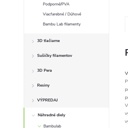
Podporné/PVA
Viacfarebné / Dúhové
Bambu Lab filamenty
3D tlačiarne
Sušičky filamentov
3D Pera
V
P
Resiny
p
p
VÝPREDAJ
V
v
Náhradné diely
v
Bambulab