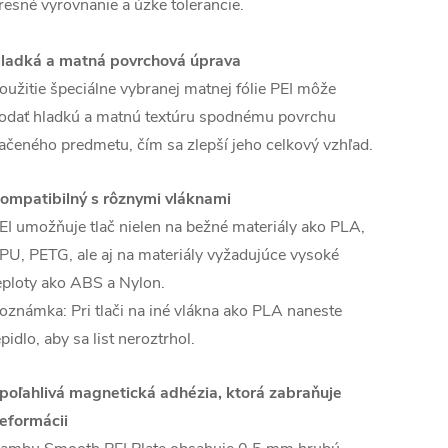
resné vyrovnanie a úzke tolerancie.
ladká a matná povrchová úprava
oužitie špeciálne vybranej matnej fólie PEI môže
odať hladkú a matnú textúru spodnému povrchu
lačeného predmetu, čím sa zlepší jeho celkový vzhľad.
ompatibilný s rôznymi vláknami
EI umožňuje tlač nielen na bežné materiály ako PLA,
PU, PETG, ale aj na materiály vyžadujúce vysoké
eploty ako ABS a Nylon.
oznámka: Pri tlači na iné vlákna ako PLA naneste
epidlo, aby sa list neroztrhol.
poľahlivá magnetická adhézia, ktorá zabraňuje
eformácii