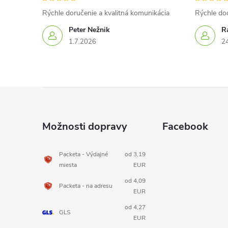
Rýchle doručenie a kvalitná komunikácia
Rýchle do
Peter Nežnik
Ra
1.7.2026
2
Z
á
Možnosti dopravy
Facebook
p
Packeta - Výdajné
od 3,19
miesta
EUR
ä
od 4,09
Packeta - na adresu
t
EUR
od 4,27
GLS
i
EUR