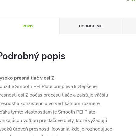
POPIS
HODNOTENIE
Podrobný popis
ysoko presná tlač v osi Z
oužitie Smooth PEI Plate prispieva k zlepšenej
resnosti osi Z počas procesu tlače a zaisťuje väčšiu
resnosť a konzistenciu vo vertikálnom rozmere.
ďaka týmto vlastnostiam je Smooth PEI Plate
ynikajúcou voľbou pre tlačové diely, ktoré vyžadujú
ysokú úroveň presnosti lícovania, kde je rozhodujúce