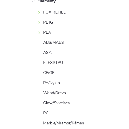
Filamenty
n
FOX REFILL
ý
PETG
p
PLA
ABS/MABS
a
ASA
n
FLEXI/TPU
CF/GF
e
PA/Nylon
l
Wood/Drevo
Glow/Svietiaca
PC
Marble/Mramor/Kámen