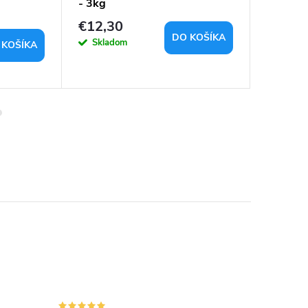
- 3kg
Pro
€12,30
€4 08
DO KOŠÍKA
Skladom
Na otázk
 KOŠÍKA