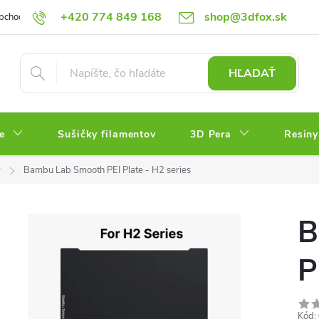
+420 774 849 168
shop@3dfox.sk
bchodné podmienky
Podmienky ochrany osobných údajov
HĽADAŤ
e
Sušičky filamentov
3D Pera
Resiny
y
Bambu Lab Smooth PEI Plate - H2 series
B
P
Kód: