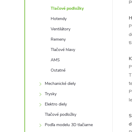
p
Tlačové podložky
H
Hotendy
P
Ventilátory
d
Remeny
t
Tlačové hlavy
K
AMS
P
Ostatné
T
t
Mechanické diely
P
Trysky
l
Elektro diely
Tlačové podložky
S
d
Podľa modelu 3D tlačiarne