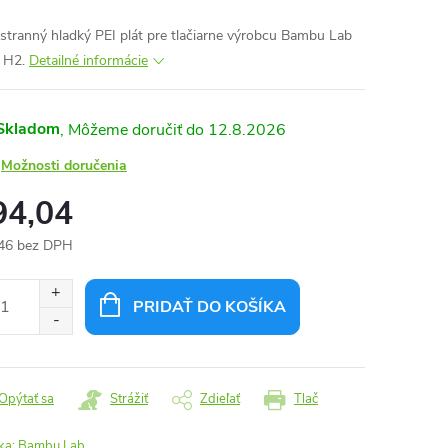
stranný hladký PEI plát pre tlačiarne výrobcu Bambu Lab
e H2.
Detailné informácie
Skladom
12.8.2026
Možnosti doručenia
94,04
46 bez DPH
otková
:
PRIDAŤ DO KOŠÍKA
Opýtať sa
Strážiť
Zdieľať
Tlač
ka:
Bambu Lab