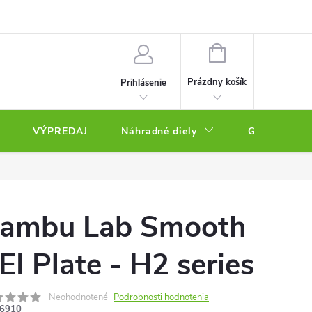
NÁKUPNÝ
KOŠÍK
Prázdny košík
Prihlásenie
VÝPREDAJ
Náhradné diely
Gravírovacie
ambu Lab Smooth
EI Plate - H2 series
Neohodnotené
Podrobnosti hodnotenia
6910