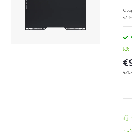
Oboj
séri
€
€76,
Jedn
cena
Znač