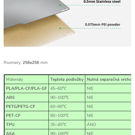
Rozmery:
256x256
mm
Materialy
Teplota podložky
Nutná separačná vrstva? 
PLA/PLA-CF/PLA-GF
45~60℃
NIE
ABS
90~100℃
NIE
PETG/PETG-CF
60~80℃
NIE
PET-CF
80~100℃
NIE
TPU
35~45℃
ÁNO
ASA
90~100℃
NIE