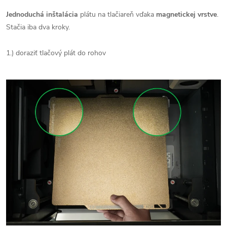
Jednoduchá inštalácia
plátu na tlačiareň vďaka
magnetickej vrstve
.
Stačia iba dva kroky.
1.) doraziť tlačový plát do rohov