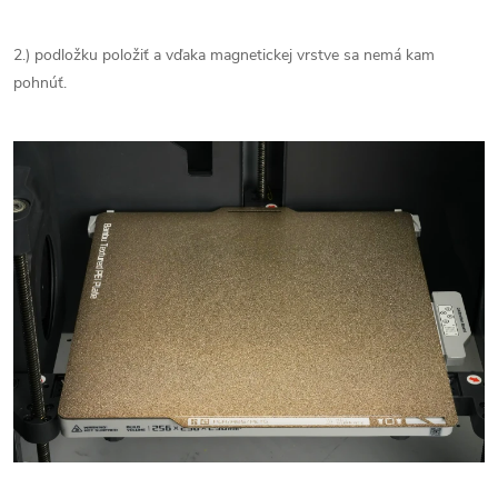
2.) podložku položiť a vďaka magnetickej vrstve sa nemá kam
pohnúť.