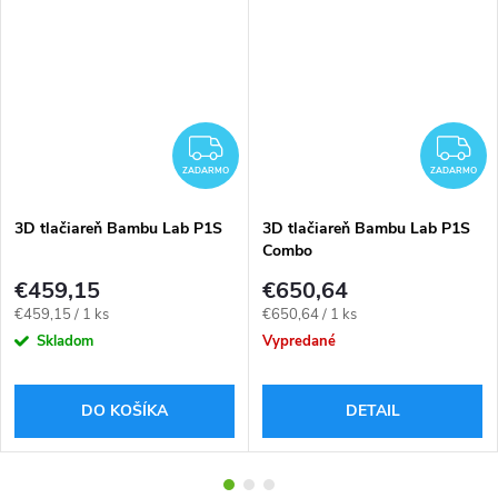
ZADARMO
Z
ZADARMO
ZADARMO
3D tlačiareň Bambu Lab P1S
3D tlačiareň Bambu Lab P1S
Combo
€459,15
€650,64
Jednotková
Jednotková
€459,15 / 1 ks
€650,64 / 1 ks
cena:
cena:
Skladom
Vypredané
DO KOŠÍKA
DETAIL