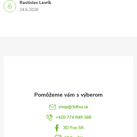
Rastislav Lavrík
24.6.2026
Z
á
p
ä
t
shop
@
3dfox.sk
i
+420 774 849 168
3D Fox SK
e