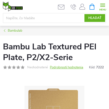
Prejsť
NÁKUPN
KOŠÍK
na
obsah
HĽADAŤ
Bambulab
Bambu Lab Textured PEI
Plate, P2/X2-Serie
Neohodnotené
Podrobnosti hodnotenia
Kód:
7222