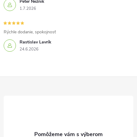
Peter Nežnik
1.7.2026
Rýchle dodanie, spokojnosť
Rastislav Lavrík
24.6.2026
Z
á
p
ä