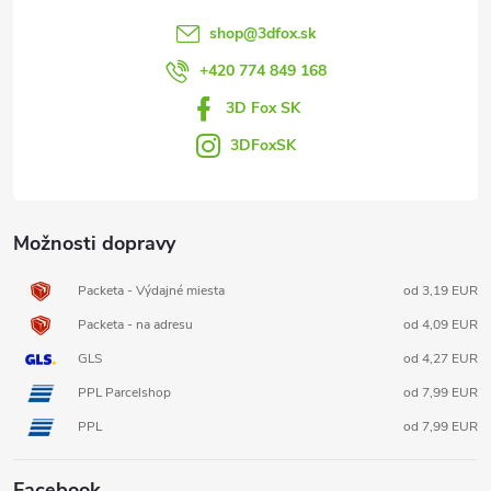
t
shop
@
3dfox.sk
i
+420 774 849 168
3D Fox SK
e
3DFoxSK
Možnosti dopravy
Packeta - Výdajné miesta
od 3,19 EUR
Packeta - na adresu
od 4,09 EUR
GLS
od 4,27 EUR
PPL Parcelshop
od 7,99 EUR
PPL
od 7,99 EUR
Facebook