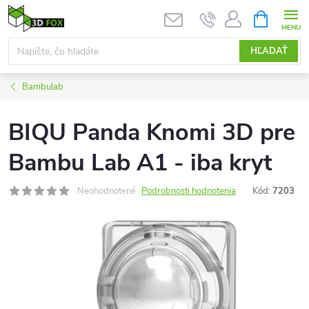
Prejsť
NÁKUPN
KOŠÍK
na
obsah
HĽADAŤ
Bambulab
BIQU Panda Knomi 3D pre
Bambu Lab A1 - iba kryt
Neohodnotené
Podrobnosti hodnotenia
Kód:
7203