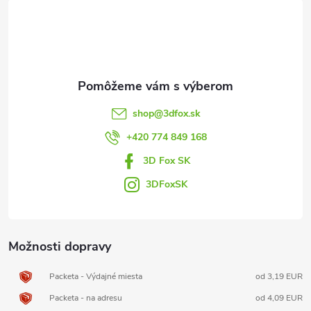
á
p
ä
t
shop
@
3dfox.sk
i
+420 774 849 168
3D Fox SK
e
3DFoxSK
Možnosti dopravy
Packeta - Výdajné miesta
od 3,19 EUR
Packeta - na adresu
od 4,09 EUR