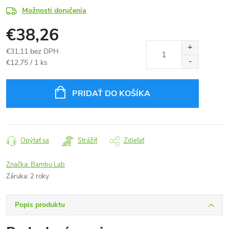
Možnosti doručenia
€38,26
€31,11 bez DPH
Jednotková
€12,75 / 1 ks
cena:
PRIDAŤ DO KOŠÍKA
Opýtať sa
Strážiť
Zdieľať
Značka:
Bambu Lab
Záruka
:
2 roky
Popis produktu