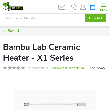
Prejsť
NÁKUPN
KOŠÍK
na
obsah
HĽADAŤ
Bambulab
Bambu Lab Ceramic
Heater - X1 Series
Neohodnotené
Podrobnosti hodnotenia
Kód:
5545