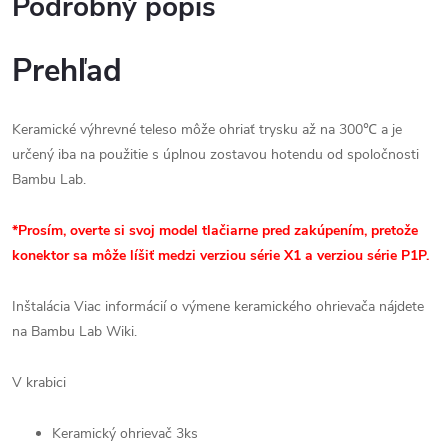
Podrobný popis
Prehľad
Keramické výhrevné teleso môže ohriať trysku až na 300℃ a je
určený iba na použitie s úplnou zostavou hotendu od spoločnosti
Bambu Lab.
*Prosím, overte si svoj model tlačiarne pred zakúpením, pretože
konektor sa môže líšiť medzi verziou série X1 a verziou série P1P.
Inštalácia Viac informácií o výmene keramického ohrievača nájdete
na Bambu Lab Wiki.
V krabici
Keramický ohrievač 3ks