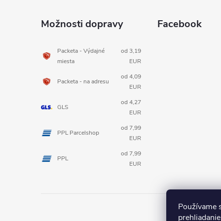
á
Možnosti dopravy
Facebook
p
Packeta - Výdajné
od 3,19
miesta
EUR
ä
od 4,09
Packeta - na adresu
t
EUR
od 4,27
GLS
i
EUR
od 7,99
PPL Parcelshop
e
EUR
od 7,99
PPL
EUR
Používame s
prehliadanie