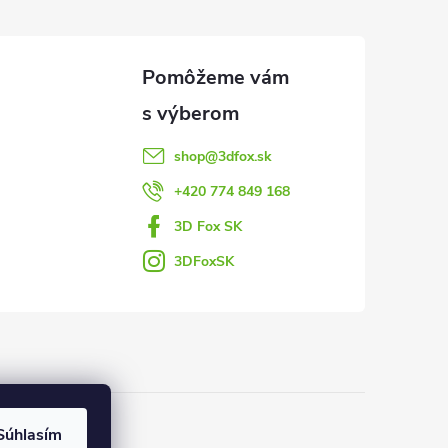
shop
@
3dfox.sk
+420 774 849 168
3D Fox SK
3DFoxSK
Súhlasím