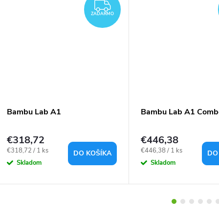
ZADARMO
ZADARMO
Bambu Lab A1
Bambu Lab A1 Comb
€318,72
€446,38
Jednotková
Jednotková
€318,72 / 1 ks
€446,38 / 1 ks
DO KOŠÍKA
DO
cena:
cena:
Skladom
Skladom