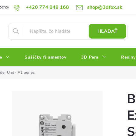
+420 774 849 168
shop@3dfox.sk
bchodné podmienky
Podmienky ochrany osobných údajov
HĽADAŤ
e
Sušičky filamentov
3D Pera
Resiny
er Unit - A1 Series
B
E
S