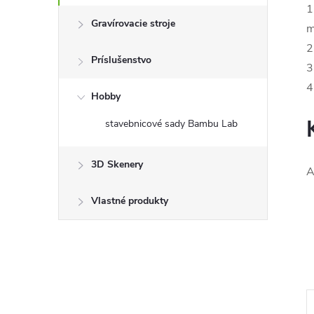
1
Gravírovacie stroje
m
2
Príslušenstvo
3
4
Hobby
stavebnicové sady Bambu Lab
3D Skenery
A
Vlastné produkty