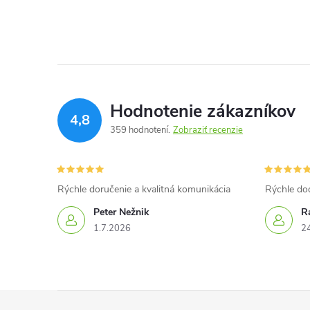
Hodnotenie zákazníkov
4,8
359 hodnotení
Zobraziť recenzie
Rýchle doručenie a kvalitná komunikácia
Rýchle do
Peter Nežnik
Ra
1.7.2026
2
Z