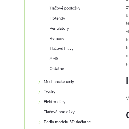
z
Tlačové podložky
u
Hotendy
t
Ventilátory
v
Remeny
E
f
Tlačové hlavy
m
AMS
p
Ostatné
Mechanické diely
Trysky
V
Elektro diely
Tlačové podložky
Podľa modelu 3D tlačiarne