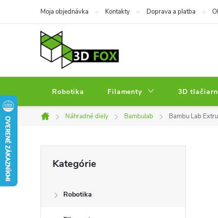
Prejsť
Moja objednávka
Kontakty
Doprava a platba
O
na
obsah
Robotika
Filamenty
3D tlačiarn
Náhradné diely
Bambulab
Bambu Lab Extrud
Domov
B
Preskočiť
Kategórie
kategórie
o
Robotika
č