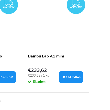
ZADARMO
ZADARMO
ZADARMO
ZADARMO
o
Bambu Lab A1 mini
Bambu 
€233,62
€361,
Jednotková
Jednotkov
€233,62 / 1 ks
€361,28 /
 KOŠÍKA
DO KOŠÍKA
cena:
cena:
Skladom
Sklad