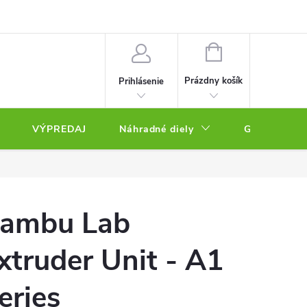
NÁKUPNÝ
KOŠÍK
Prázdny košík
Prihlásenie
VÝPREDAJ
Náhradné diely
Gravírovacie
ambu Lab
xtruder Unit - A1
eries