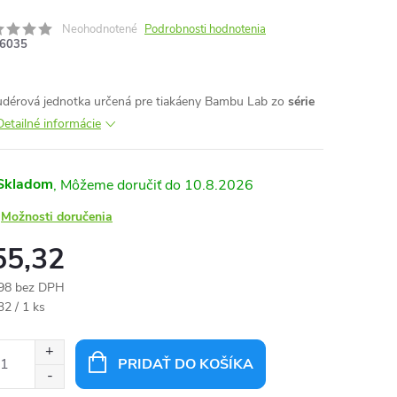
Neohodnotené
Podrobnosti hodnotenia
6035
udérová jednotka určená pre tiakáeny Bambu Lab zo
série
Detailné informácie
Skladom
10.8.2026
Možnosti doručenia
55,32
98 bez DPH
otková
32 / 1 ks
:
PRIDAŤ DO KOŠÍKA