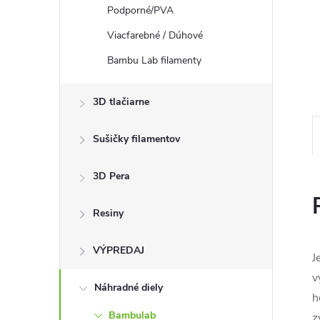
Podporné/PVA
Viacfarebné / Dúhové
Bambu Lab filamenty
3D tlačiarne
Sušičky filamentov
3D Pera
Resiny
VÝPREDAJ
J
v
Náhradné diely
h
Bambulab
z