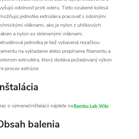
vyšujú odolnosť proti oderu. Tieto ozubené kolesá
možňujú jednotke extrúdera pracovať s odolnými
echnickými vláknami, ako je nylon z uhlíkových
lákien a nylon so sklenenými vláknami.
xtrudérová jednotka je tiež vybavená rezačkou
ilamentu na vykladanie alebo prepínanie filamentu a
otorom extrudéra, ktorý dodáva požadovaný výkon
re proces extrúzie.
Inštalácia
iac o výmene/inštalácii nájdete na
Bambu Lab Wiki
.
Obsah balenia