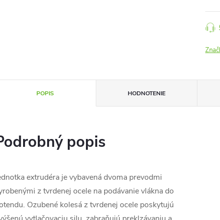
Znač
POPIS
HODNOTENIE
Podrobný popis
ednotka extrudéra je vybavená dvoma prevodmi
yrobenými z tvrdenej ocele na podávanie vlákna do
otendu. Ozubené kolesá z tvrdenej ocele poskytujú
výšenú vytlačovaciu silu, zabraňujú preklzávaniu a