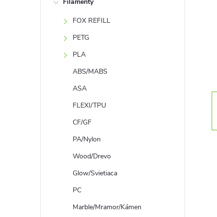
Filamenty
n
FOX REFILL
ý
PETG
p
PLA
ABS/MABS
a
ASA
n
FLEXI/TPU
CF/GF
e
PA/Nylon
l
Wood/Drevo
Glow/Svietiaca
PC
Marble/Mramor/Kámen