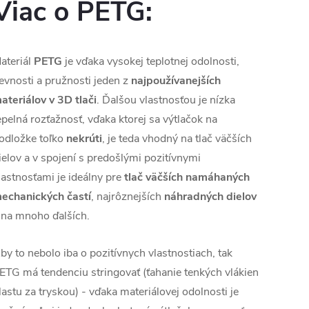
Viac o PETG:
ateriál
PETG
je vďaka vysokej teplotnej odolnosti,
evnosti a pružnosti jeden z
najpoužívanejších
ateriálov v 3D tlači
. Ďalšou vlastnosťou je nízka
epelná rozťažnosť, vďaka ktorej sa výtlačok na
odložke toľko
nekrúti
, je teda vhodný na tlač väčších
ielov a v spojení s predošlými pozitívnymi
lastnosťami je ideálny pre
tlač väčších namáhaných
echanických častí
, najrôznejších
náhradných dielov
 na mnoho ďalších.
by to nebolo iba o pozitívnych vlastnostiach, tak
ETG má tendenciu stringovať (ťahanie tenkých vlákien
lastu za tryskou) - vďaka materiálovej odolnosti je