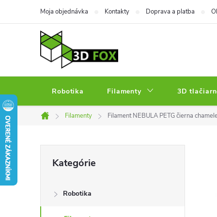
Prejsť
Moja objednávka
Kontakty
Doprava a platba
O
na
obsah
Robotika
Filamenty
3D tlačiarn
Filamenty
Filament NEBULA PETG čierna chamel
Domov
B
Preskočiť
Kategórie
kategórie
o
Robotika
č