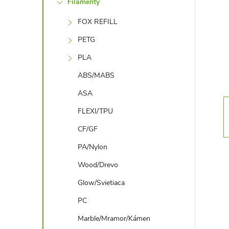
Filamenty
n
FOX REFILL
ý
PETG
p
PLA
ABS/MABS
a
ASA
n
FLEXI/TPU
CF/GF
e
PA/Nylon
l
Wood/Drevo
Glow/Svietiaca
PC
Marble/Mramor/Kámen