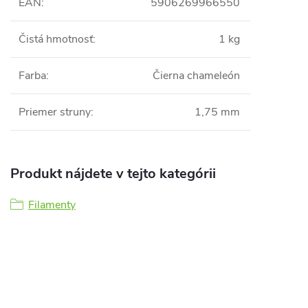
EAN
:
5906269966550
Čistá hmotnosť
:
1 kg
Farba
:
Čierna chameleón
Priemer struny
:
1,75 mm
Produkt nájdete v tejto kategórii
Filamenty