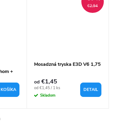
€2,94
Mosadzná tryska E3D V6 1,75
3DLAC, 
chom +
ml
€1,45
€7,62
od
Jednotková
Jednotkov
od €1,45 / 1 ks
€7,62 / 1 
 KOŠÍKA
DETAIL
cena:
cena:
Skladom
Sklad