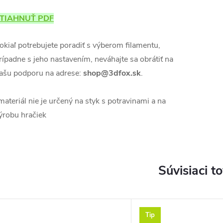
TIAHNUŤ PDF
okiaľ potrebujete poradiť s výberom filamentu,
rípadne s jeho nastavením, neváhajte sa obrátiť na
ašu podporu na adrese:
shop@3dfox.sk
.
materiál nie je určený na styk s potravinami a na
ýrobu hračiek
Súvisiaci t
Tip