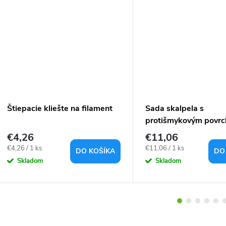
Štiepacie kliešte na filament
Sada skalpela s
protišmykovým povr
10ks čepeľou
€4,26
€11,06
Jednotková
Jednotková
€4,26 / 1 ks
€11,06 / 1 ks
DO KOŠÍKA
DO
cena:
cena:
Skladom
Skladom