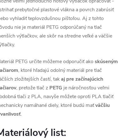
ožné veľmi jednoducho hotový výtlačok opracovať - ​​
strihať prebytočné plastové vlákna a povrch zabrúsiť
lebo vyhladiť teplovzdušnou pištoľou. Aj z tohto
ôvodu nie je materiál PETG odporúčaný na tlač
enších výtlačkov, ale skôr na stredne veľké a väčšie
ýtlačky.
ateriál PETG určite môžeme odporučiť ako
skúseným
lačiarom
, ktoré hľadajú odolný materiál pre tlač
äčších zložitejších častí, tak
aj pre začínajúcich
lačiarov
, pretože tlač z
PETG
je náročnosťou veľmi
bdobná tlači z PLA, navyše môžete oproti PLA tlačiť
echanicky namáhané diely, ktoré budú mať
väčšiu
rvanlivosť
.
Materiálový list: