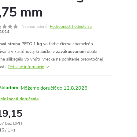
,75 mm
Neohodnotené
Podrobnosti hodnotenia
1014
ová struna PETG 1 kg
vo farbe čierna chameleón.
vané v kartónovej krabičke v
zavákuovanom
obale
ane silikagélu vo vnútri vrecka na pohltenie prebytočnej
sti.
Detailné informácie
Skladom
12.8.2026
Možnosti doručenia
19,15
57 bez DPH
otková
15 / 1 ks