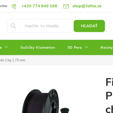
+420 774 849 168
shop@3dfox.sk
bchodné podmienky
Podmienky ochrany osobných údajov
HĽADAŤ
e
Sušičky filamentov
3D Pera
Resiny
eón 1 kg 1,75 mm
F
P
c