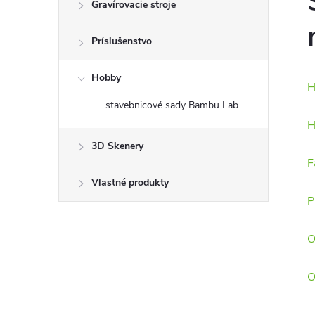
Gravírovacie stroje
Príslušenstvo
Hobby
H
stavebnicové sady Bambu Lab
H
3D Skenery
F
Vlastné produkty
P
O
O