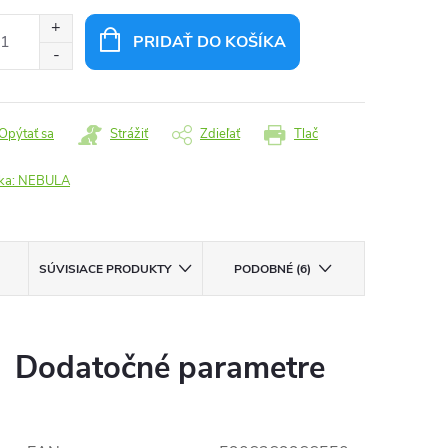
:
PRIDAŤ DO KOŠÍKA
Opýtať sa
Strážiť
Zdieľať
Tlač
ka:
NEBULA
SÚVISIACE PRODUKTY
PODOBNÉ (6)
Dodatočné parametre