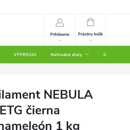
NÁKUPNÝ
KOŠÍK
Prázdny košík
Prihlásenie
VÝPREDAJ
Náhradné diely
Gravírovacie
ilament NEBULA
ETG čierna
hameleón 1 kg