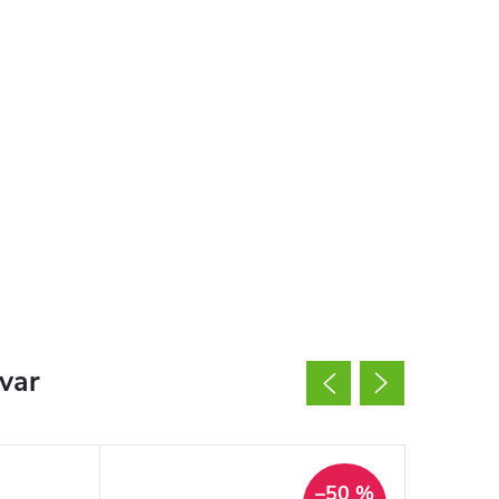
ovar
–50 %