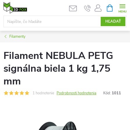
Prejsť
NÁKUPN
KOŠÍK
na
obsah
HĽADAŤ
Filamenty
Filament NEBULA PETG
signálna biela 1 kg 1,75
mm
1 hodnotenie
Podrobnosti hodnotenia
Kód:
1011