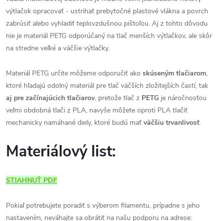
výtlačok opracovať - ustrihať prebytočné plastové vlákna a povrch
zabrúsiť alebo vyhladiť teplovzdušnou pištoľou. Aj z tohto dôvodu
nie je materiál PETG odporúčaný na tlač menších výtlačkov, ale skôr
na stredne veľké a väčšie výtlačky.
Materiál PETG určite môžeme odporučiť ako
skúseným tlačiarom
,
ktoré hľadajú odolný materiál pre tlač väčších zložitejších častí, tak
aj pre začínajúcich tlačiarov
, pretože tlač z
PETG
je náročnosťou
veľmi obdobná tlači z PLA, navyše môžete oproti PLA tlačiť
mechanicky namáhané diely, ktoré budú mať
väčšiu trvanlivosť
.
Materiálový list:
STIAHNUŤ PDF
Pokiaľ potrebujete poradiť s výberom filamentu, prípadne s jeho
nastavením, neváhajte sa obrátiť na našu podporu na adrese: