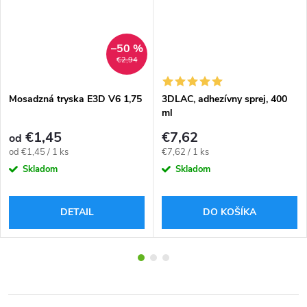
–50 %
€2,94
Mosadzná tryska E3D V6 1,75
3DLAC, adhezívny sprej, 400
ml
€1,45
€7,62
od
Jednotková
Jednotková
od €1,45 / 1 ks
€7,62 / 1 ks
cena:
cena:
Skladom
Skladom
DETAIL
DO KOŠÍKA