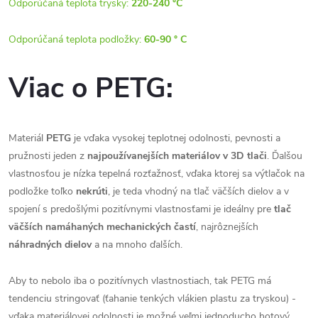
Odporúčaná teplota trysky:
220-240 °C
Odporúčaná teplota podložky:
60-90 ° C
Viac o PETG:
Materiál
PETG
je vďaka vysokej teplotnej odolnosti, pevnosti a
pružnosti jeden z
najpoužívanejších materiálov v 3D tlači
. Ďalšou
vlastnosťou je nízka tepelná rozťažnosť, vďaka ktorej sa výtlačok na
podložke toľko
nekrúti
, je teda vhodný na tlač väčších dielov a v
spojení s predošlými pozitívnymi vlastnosťami je ideálny pre
tlač
väčších namáhaných mechanických častí
, najrôznejších
náhradných dielov
a na mnoho ďalších.
Aby to nebolo iba o pozitívnych vlastnostiach, tak PETG má
tendenciu stringovať (ťahanie tenkých vlákien plastu za tryskou) -
vďaka materiálovej odolnosti je možné veľmi jednoducho hotový