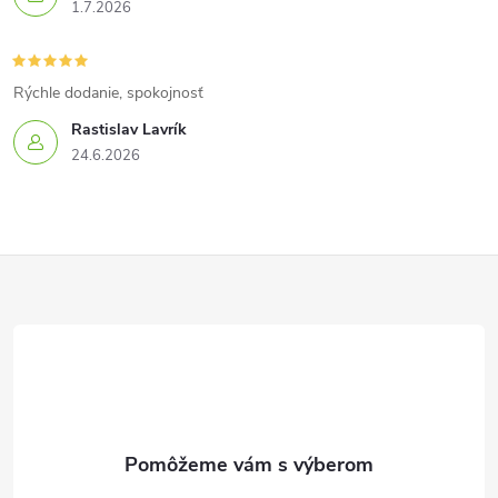
1.7.2026
Rýchle dodanie, spokojnosť
Rastislav Lavrík
24.6.2026
Z
á
p
ä