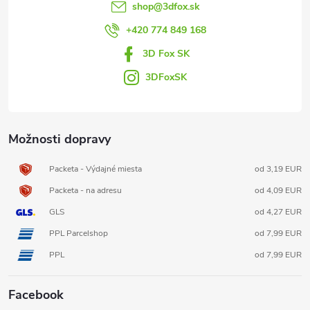
t
shop
@
3dfox.sk
i
+420 774 849 168
3D Fox SK
e
3DFoxSK
Možnosti dopravy
Packeta - Výdajné miesta
od 3,19 EUR
Packeta - na adresu
od 4,09 EUR
GLS
od 4,27 EUR
PPL Parcelshop
od 7,99 EUR
PPL
od 7,99 EUR
Facebook