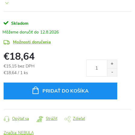
Skladom
12.8.2026
Možnosti doručenia
€18,64
€15,15 bez DPH
Jednotková
€18,64 / 1 ks
cena:
PRIDAŤ DO KOŠÍKA
Opýtať sa
Strážiť
Zdieľať
Značka:
NEBULA