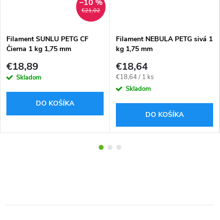
–10 %
€21,02
Filament SUNLU PETG CF
Filament NEBULA PETG sivá 1
Čierna 1 kg 1,75 mm
kg 1,75 mm
€18,89
€18,64
Jednotková
€18,64 / 1 ks
Skladom
cena:
Skladom
DO KOŠÍKA
DO KOŠÍKA