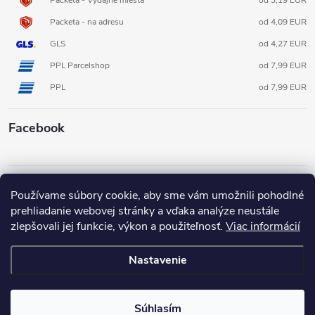
Packeta - Výdajné miesta
od 3,19 EUR
Packeta - na adresu
od 4,09 EUR
GLS
od 4,27 EUR
PPL Parcelshop
od 7,99 EUR
PPL
od 7,99 EUR
Facebook
Informácie pre vás
Používame súbory cookie, aby sme vám umožnili pohodlné
prehliadanie webovej stránky a vďaka analýze neustále
zlepšovali jej funkcie, výkon a použiteľnosť.
Viac informácií
Nastavenie
Copyright 2026
3D FOX shop SK
. Všetky práva vyhradené.
Súhlasím