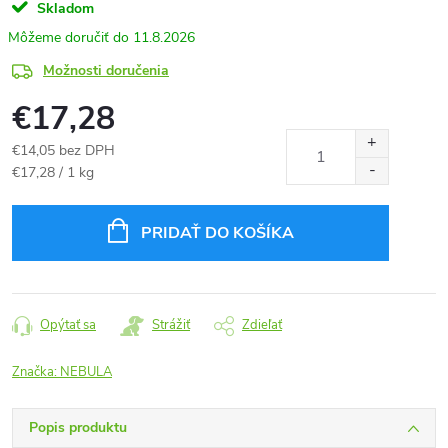
Skladom
11.8.2026
Možnosti doručenia
€17,28
€14,05 bez DPH
Jednotková
€17,28 / 1 kg
cena:
PRIDAŤ DO KOŠÍKA
Opýtať sa
Strážiť
Zdieľať
Značka:
NEBULA
Popis produktu