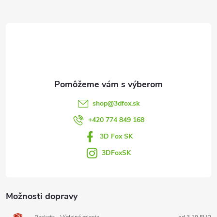
Z
á
p
ä
t
shop
@
3dfox.sk
i
+420 774 849 168
3D Fox SK
e
3DFoxSK
Možnosti dopravy