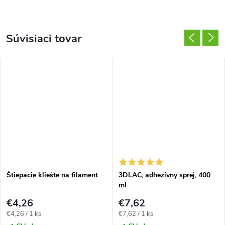
Súvisiaci tovar
Štiepacie kliešte na filament
3DLAC, adhezívny sprej, 400
ml
€4,26
€7,62
Jednotková
Jednotková
€4,26 / 1 ks
€7,62 / 1 ks