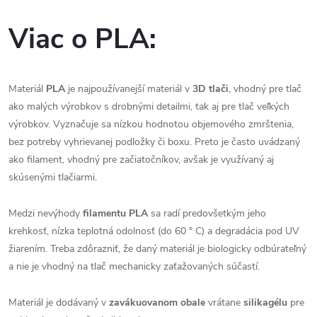
Viac o PLA:
Materiál
PLA
je najpoužívanejší materiál v
3D tlači
, vhodný pre tlač
ako malých výrobkov s drobnými detailmi, tak aj pre tlač veľkých
výrobkov. Vyznačuje sa nízkou hodnotou objemového zmrštenia,
bez potreby vyhrievanej podložky či boxu. Preto je často uvádzaný
ako filament, vhodný pre začiatočníkov, avšak je využívaný aj
skúsenými tlačiarmi.
Medzi nevýhody
filamentu PLA
sa radí predovšetkým jeho
krehkosť, nízka teplotná odolnosť (do 60 ° C) a degradácia pod UV
žiarením. Treba zdôrazniť, že daný materiál je biologicky odbúrateľný
a nie je vhodný na tlač mechanicky zaťažovaných súčastí.
Materiál je dodávaný v
zavákuovanom obale
vrátane
silikagélu
pre