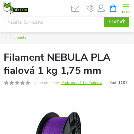
Prejsť
NÁKUPN
KOŠÍK
na
obsah
HĽADAŤ
Filamenty
Filament NEBULA PLA
fialová 1 kg 1,75 mm
Neohodnotené
Podrobnosti hodnotenia
Kód:
1107