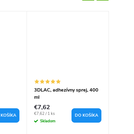
Tip
3DLAC, adhezívny sprej, 400
Sada sk
ml
protišm
10ks če
€7,62
€11,0
Jednotková
Jednotkov
€7,62 / 1 ks
€11,06 / 1
 KOŠÍKA
DO KOŠÍKA
cena:
cena:
Skladom
Sklad