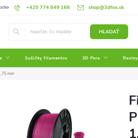
+420 774 849 168
shop@3dfox.sk
bchodné podmienky
Podmienky ochrany osobných údajov
HĽADAŤ
e
Sušičky filamentov
3D Pera
Resiny
 1,75 mm
F
P
1