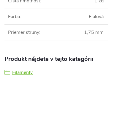
Čistá hmotnosť
:
1 kg
Farba
:
Fialová
Priemer struny
:
1,75 mm
Produkt nájdete v tejto kategórii
Filamenty