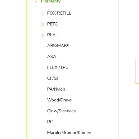
Filamenty
n
FOX REFILL
ý
PETG
p
PLA
ABS/MABS
a
ASA
n
FLEXI/TPU
CF/GF
e
PA/Nylon
l
Wood/Drevo
Glow/Svietiaca
PC
Marble/Mramor/Kámen