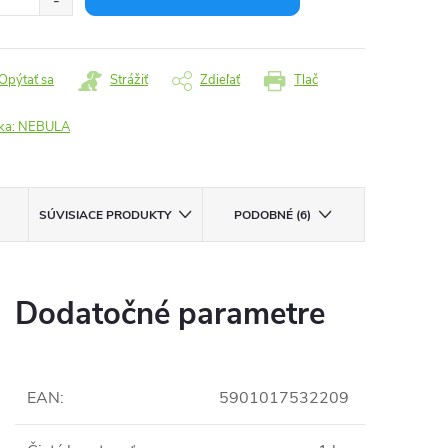
Opýtať sa
Strážiť
Zdieľať
Tlač
ka:
NEBULA
SÚVISIACE PRODUKTY
PODOBNÉ (6)
Dodatočné parametre
EAN
:
5901017532209