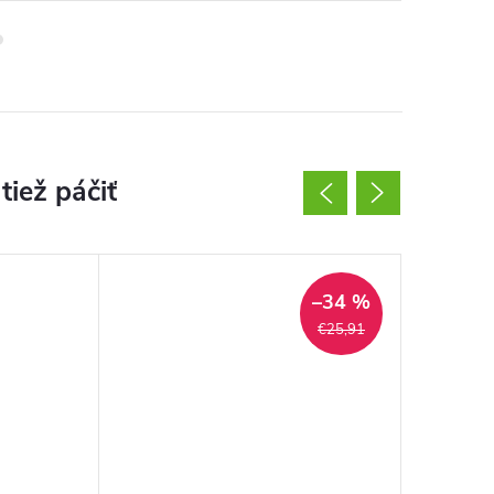
–34 %
€25,91