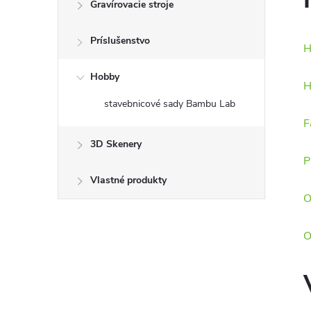
Gravírovacie stroje
Príslušenstvo
H
Hobby
H
stavebnicové sady Bambu Lab
F
3D Skenery
P
Vlastné produkty
O
O