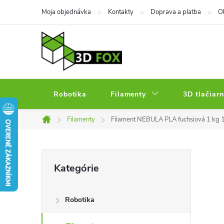
Prejsť
Moja objednávka
Kontakty
Doprava a platba
O
na
obsah
Robotika
Filamenty
3D tlačiarn
Filamenty
Filament NEBULA PLA fuchsiová 1 kg
Domov
B
Preskočiť
Kategórie
kategórie
o
Robotika
č