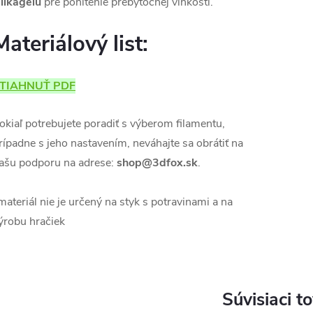
ilikagélu
pre pohltenie prebytočnej vlhkosti.
Materiálový list:
TIAHNUŤ PDF
okiaľ potrebujete poradiť s výberom filamentu,
rípadne s jeho nastavením, neváhajte sa obrátiť na
ašu podporu na adrese:
shop@3dfox.sk
.
materiál nie je určený na styk s potravinami a na
ýrobu hračiek
Súvisiaci t