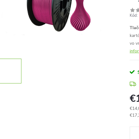
Kód:
Tlač
kart
vo v
info
€
€14,
Jedn
€17,
cena