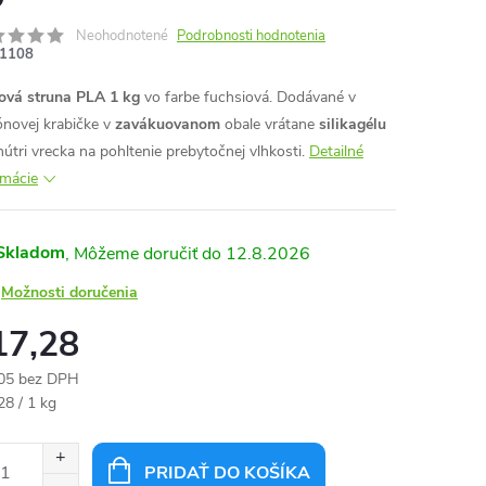
Neohodnotené
Podrobnosti hodnotenia
1108
ová struna PLA 1 kg
vo farbe fuchsiová. Dodávané v
ónovej krabičke v
zavákuovanom
obale vrátane
silikagélu
nútri vrecka na pohltenie prebytočnej vlhkosti.
Detailné
rmácie
Skladom
12.8.2026
Možnosti doručenia
17,28
05 bez DPH
otková
28 / 1 kg
:
PRIDAŤ DO KOŠÍKA