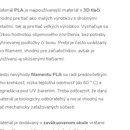
ateriál
PLA
je najpoužívanejší materiál v
3D tlači
,
hodný pre tlač ako malých výrobkov s drobnými
etailmi, tak aj pre tlač veľkých výrobkov. Vyznačuje sa
ízkou hodnotou objemového zmrštenia, bez potreby
yhrievanej podložky či boxu. Preto je často uvádzaný
ko filament, vhodný pre začiatočníkov, avšak je
yužívaný aj skúsenými tlačiarmi.
edzi nevýhody
filamentu PLA
sa radí predovšetkým
eho krehkosť, nízka teplotná odolnosť (do 60 ° C) a
egradácia pod UV žiarením. Treba zdôrazniť, že daný
ateriál je biologicky odbúrateľný a nie je vhodný na
lač mechanicky zaťažovaných súčastí.
ateriál je dodávaný v
zavákuovanom obale
vrátane