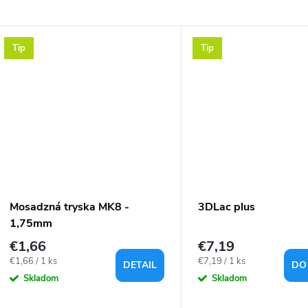
Tip
Tip
Mosadzná tryska MK8 -
3DLac plus
1,75mm
€1,66
€7,19
Jednotková
Jednotková
€1,66 / 1 ks
€7,19 / 1 ks
DETAIL
DO
cena:
cena:
Skladom
Skladom