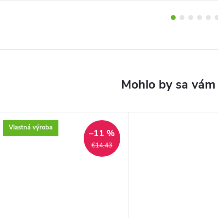
Vlastná výroba
–11 %
€14,43