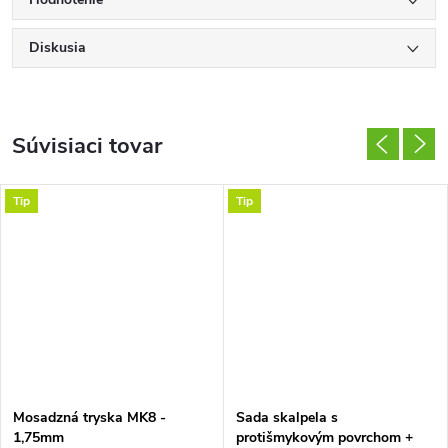
Diskusia
Súvisiaci tovar
Tip
Tip
Mosadzná tryska MK8 -
Sada skalpela s
1,75mm
protišmykovým povrchom +