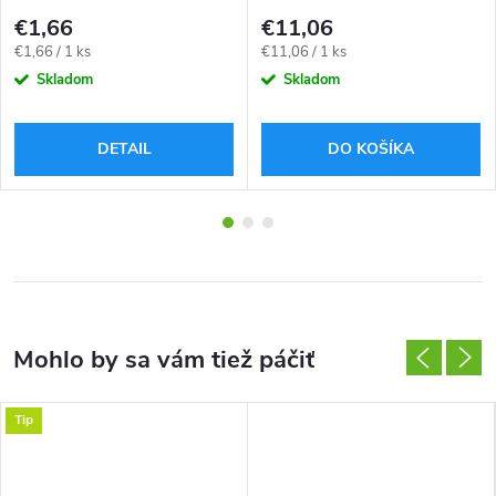
10ks čepeľou
€1,66
€11,06
Jednotková
Jednotková
€1,66 / 1 ks
€11,06 / 1 ks
cena:
cena:
Skladom
Skladom
DETAIL
DO KOŠÍKA
Tip