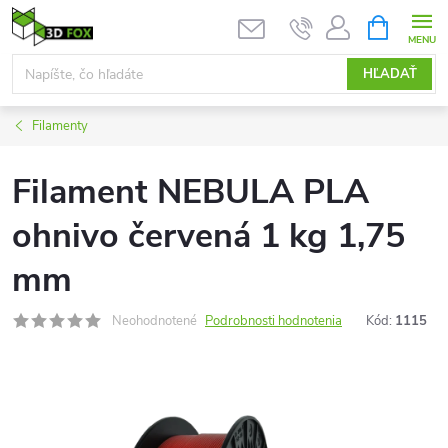
Prejsť
NÁKUPN
KOŠÍK
na
obsah
HĽADAŤ
Filamenty
Filament NEBULA PLA
ohnivo červená 1 kg 1,75
mm
Neohodnotené
Podrobnosti hodnotenia
Kód:
1115