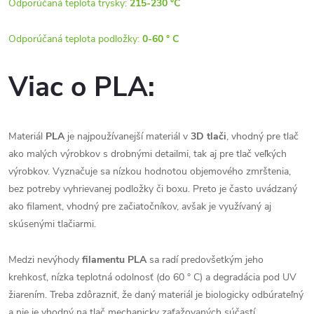
Odporúčaná teplota trysky:
215-230 °C
Odporúčaná teplota podložky:
0-60 ° C
Viac o PLA:
Materiál
PLA
je najpoužívanejší materiál v
3D tlači
, vhodný pre tlač
ako malých výrobkov s drobnými detailmi, tak aj pre tlač veľkých
výrobkov. Vyznačuje sa nízkou hodnotou objemového zmrštenia,
bez potreby vyhrievanej podložky či boxu. Preto je často uvádzaný
ako filament, vhodný pre začiatočníkov, avšak je využívaný aj
skúsenými tlačiarmi.
Medzi nevýhody
filamentu PLA
sa radí predovšetkým jeho
krehkosť, nízka teplotná odolnosť (do 60 ° C) a degradácia pod UV
žiarením. Treba zdôrazniť, že daný materiál je biologicky odbúrateľný
a nie je vhodný na tlač mechanicky zaťažovaných súčastí.