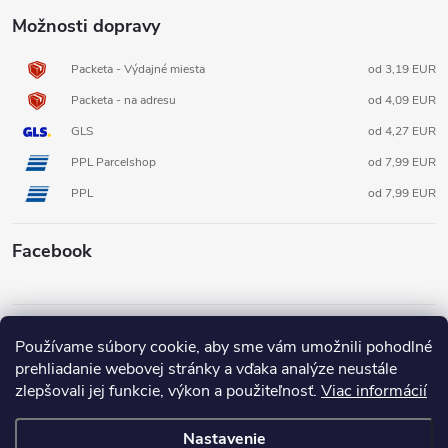
Možnosti dopravy
Packeta - Výdajné miesta
od 3,19 EUR
Packeta - na adresu
od 4,09 EUR
GLS
od 4,27 EUR
PPL Parcelshop
od 7,99 EUR
PPL
od 7,99 EUR
Facebook
Informácie pre vás
Používame súbory cookie, aby sme vám umožnili pohodlné
prehliadanie webovej stránky a vďaka analýze neustále
zlepšovali jej funkcie, výkon a použiteľnosť.
Viac informácií
Nastavenie