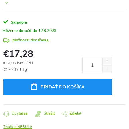
Skladom
12.8.2026
Možnosti doručenia
€17,28
€14,05 bez DPH
Jednotková
€17,28 / 1 kg
cena:
PRIDAŤ DO KOŠÍKA
Opýtať sa
Strážiť
Zdieľať
Značka:
NEBULA