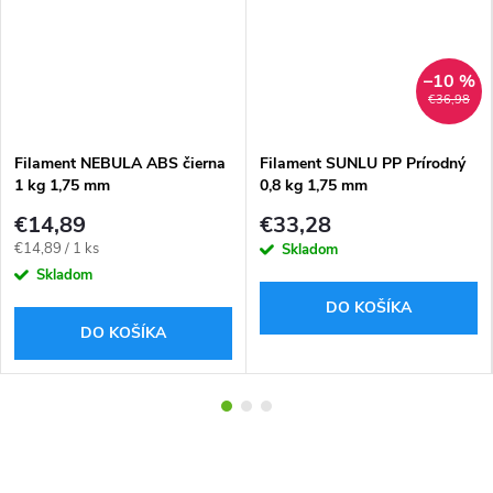
–10 %
€36,98
Filament NEBULA ABS čierna
Filament SUNLU PP Prírodný
1 kg 1,75 mm
0,8 kg 1,75 mm
€14,89
€33,28
Jednotková
€14,89 / 1 ks
Skladom
cena:
Skladom
DO KOŠÍKA
DO KOŠÍKA