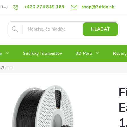
+420 774 849 168
shop@3dfox.sk
bchodné podmienky
Podmienky ochrany osobných údajov
HĽADAŤ
e
Sušičky filamentov
3D Pera
Resiny
1,75 mm
F
E
1