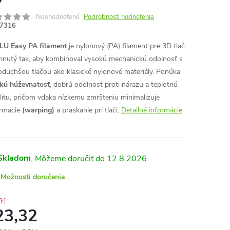
Neohodnotené
Podrobnosti hodnotenia
7316
U Easy PA filament
je nylonový (PA) filament pre 3D tlač
hnutý tak, aby kombinoval vysokú mechanickú odolnosť s
oduchšou tlačou ako klasické nylonové materiály. Ponúka
kú húževnatosť
, dobrú odolnosť proti nárazu a teplotnú
ilitu, pričom vďaka nízkemu zmršteniu minimalizuje
rmácie
(warping)
a praskanie pri tlači.
Detailné informácie
Skladom
12.8.2026
Možnosti doručenia
91
23,32