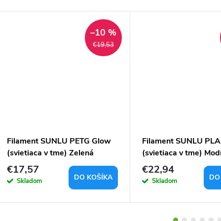
–10 %
€19,53
Filament SUNLU PETG Glow
Filament SUNLU PLA
(svietiaca v tme) Zelená
(svietiaca v tme) Mod
1,75mm 1kg
1,75mm 1kg
€17,57
€22,94
DO KOŠÍKA
DO
Skladom
Skladom