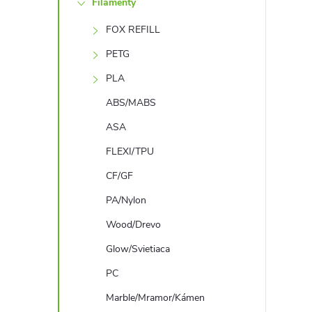
Filamenty
n
FOX REFILL
ý
PETG
p
PLA
ABS/MABS
a
ASA
n
FLEXI/TPU
CF/GF
e
PA/Nylon
l
Wood/Drevo
Glow/Svietiaca
PC
Marble/Mramor/Kámen