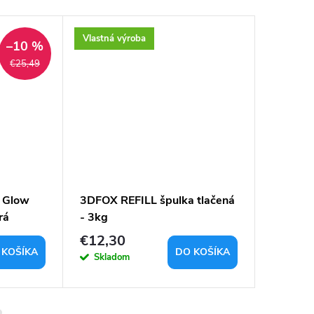
Vlastná výroba
Vlastná 
–10 %
€25,49
 Glow
3DFOX REFILL špulka tlačená
Filame
rá
- 3kg
čierna 
€12,30
€12,3
 KOŠÍKA
DO KOŠÍKA
Skladom
Sklad