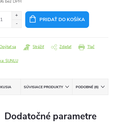
96 bez DPH
otková
:
PRIDAŤ DO KOŠÍKA
Opýtať sa
Strážiť
Zdieľať
Tlač
ka:
SUNLU
SKUSIA
SÚVISIACE PRODUKTY
PODOBNÉ (6)
Dodatočné parametre