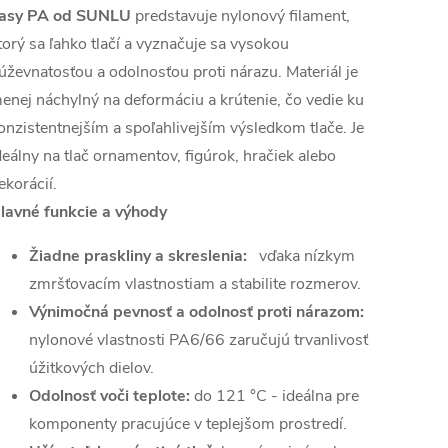
asy PA od SUNLU
predstavuje nylonový filament,
torý sa ľahko tlačí a vyznačuje sa vysokou
úževnatosťou a odolnosťou proti nárazu. Materiál je
enej náchylný na deformáciu a krútenie, čo vedie ku
onzistentnejším a spoľahlivejším výsledkom tlače. Je
deálny na tlač ornamentov, figúrok, hračiek alebo
ekorácií.
lavné funkcie a výhody
Žiadne praskliny a skreslenia:
vďaka nízkym
zmršťovacím vlastnostiam a stabilite rozmerov.
Výnimočná pevnosť a odolnosť proti nárazom:
nylonové vlastnosti PA6/66 zaručujú trvanlivosť
úžitkových dielov.
Odolnosť voči teplote:
do 121 °C - ideálna pre
komponenty pracujúce v teplejšom prostredí.