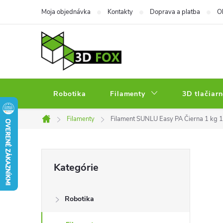
Prejsť
Moja objednávka
Kontakty
Doprava a platba
O
na
obsah
Robotika
Filamenty
3D tlačiarn
Filamenty
Filament SUNLU Easy PA Čierna 1 kg 
Domov
B
Preskočiť
Kategórie
kategórie
o
Robotika
č