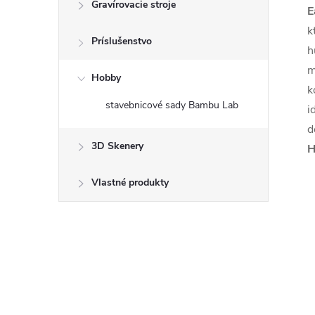
Gravírovacie stroje
E
k
Príslušenstvo
h
m
Hobby
k
stavebnicové sady Bambu Lab
i
d
3D Skenery
H
Vlastné produkty