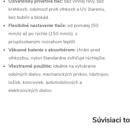
Užívateľsky prívetivá tlač:
bez vínnej révy, bez
krehkosti, odolnosť proti vlhkosti a UV žiareniu,
bez bublín a blokád.
Flexibilné nastavenie tlače:
od pomalej (50
mm/s) až po rýchle (150 mm/s), s
prispôsobeným rozsahom teplôt.
Vákuové balenie s absorbérom:
chráni pred
vlhkosťou; nylon štandardne zvlhčuje rýchlejšie.
Všestranné použitie:
ideálne na vytváranie
odolných dielov, mechanických prvkov, nástrojov,
ložísk, koncoviek, automobilových a
elektronických dielov.
Súvisiaci t