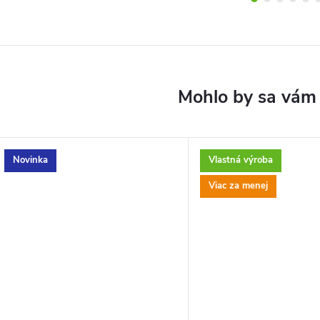
Novinka
Vlastná výroba
Viac za menej