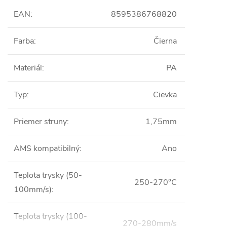
EAN
:
8595386768820
Farba
:
Čierna
Materiál
:
PA
Typ
:
Cievka
Priemer struny
:
1,75mm
AMS kompatibilný
:
Ano
Teplota trysky (50-
250-270°C
100mm/s)
:
Teplota trysky (100-
270-280mm/s