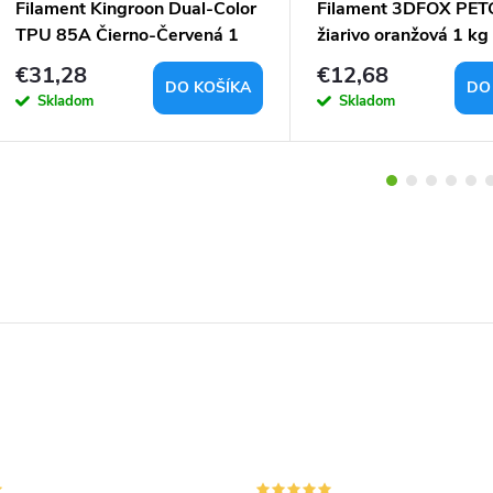
Filament Kingroon Dual-Color
Filament 3DFOX PET
TPU 85A Čierno-Červená 1
žiarivo oranžová 1 kg
kg 1,75 mm
mm
€31,28
€12,68
DO KOŠÍKA
DO
Skladom
Skladom