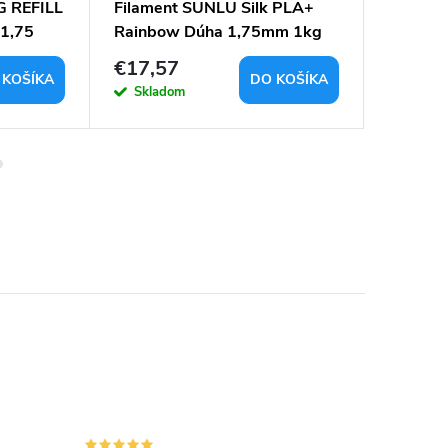
G REFILL
Filament SUNLU Silk PLA+
Filamen
 1,75
Rainbow Dúha 1,75mm 1kg
pistácio
mm
€17,57
€12,7
 KOŠÍKA
DO KOŠÍKA
Skladom
Sklad