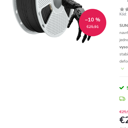
Kód:
–10 %
SUNL
€25,91
navr
jedn
vyso
stab
defo
€25,
€