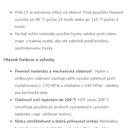
PA6-CF je extrémne citlivý na vlhkosť. Pred použitím filament
vysušte pri 80 °C počas 24 hodín alebo pri 110 °C počas 4
hodín.
Na tlač tohto materiálu použite trysku odolnú proti oderu
(napr. z kalenej ocele), aby ste zabránili predčasnému
opotrebovaniu trysky.
Hlavné funkcie a výhody
Pevnosť materiálu a mechanická odolnosť
Nylon s
uhlíkovými vláknami zaisťuje veľmi vysokú odolnosť proti
rozťahovaniu (~170 MPa) a ohýbaniu (~245 MPa) – ideálny
pre technické diely
Odolnosť voči teplotám do 209 °C
HDT okolo 209 °C
umožňuje použitie pri prvkoch vystavených vysokým
teplotám, napr. uloženie motora
Nízka zmrštiteľnosť a dobrá priľnavosť vrstiev
Minimálna