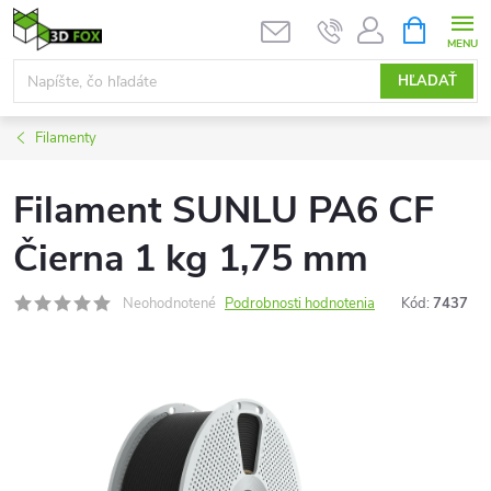
Prejsť
NÁKUPN
KOŠÍK
na
obsah
HĽADAŤ
Filamenty
Filament SUNLU PA6 CF
Čierna 1 kg 1,75 mm
Neohodnotené
Podrobnosti hodnotenia
Kód:
7437