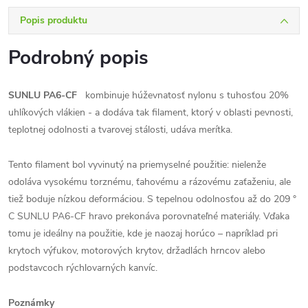
Popis produktu
Podrobný popis
SUNLU PA6-CF
kombinuje húževnatosť nylonu s tuhosťou 20%
uhlíkových vlákien - a dodáva tak filament, ktorý v oblasti pevnosti,
teplotnej odolnosti a tvarovej stálosti, udáva merítka.
Tento filament bol vyvinutý na priemyselné použitie: nielenže
odoláva vysokému torznému, ťahovému a rázovému zaťaženiu, ale
tiež boduje nízkou deformáciou. S tepelnou odolnosťou až do 209 °
C SUNLU PA6-CF hravo prekonáva porovnateľné materiály. Vďaka
tomu je ideálny na použitie, kde je naozaj horúco – napríklad pri
krytoch výfukov, motorových krytov, držadlách hrncov alebo
podstavcoch rýchlovarných kanvíc.
Poznámky