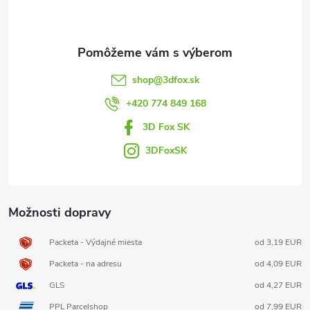
p
ä
t
shop
@
3dfox.sk
i
+420 774 849 168
3D Fox SK
e
3DFoxSK
Možnosti dopravy
Packeta - Výdajné miesta
od 3,19 EUR
Packeta - na adresu
od 4,09 EUR
GLS
od 4,27 EUR
PPL Parcelshop
od 7,99 EUR