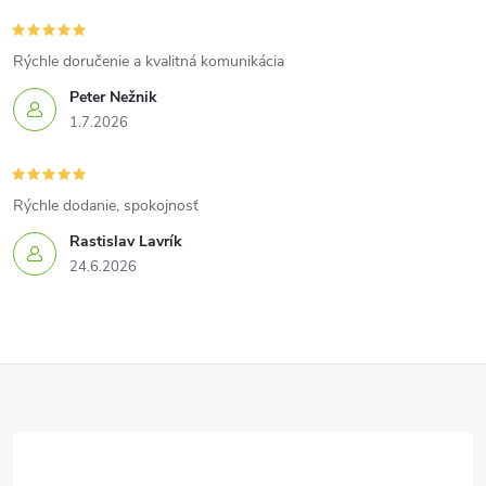
Rýchle doručenie a kvalitná komunikácia
Peter Nežnik
1.7.2026
Rýchle dodanie, spokojnosť
Rastislav Lavrík
24.6.2026
Z
á