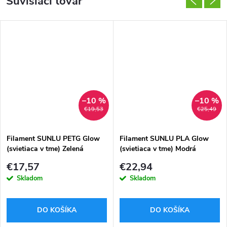
Súvisiaci tovar
–10 %
–10 %
€19,53
€25,49
Filament SUNLU PETG Glow
Filament SUNLU PLA Glow
(svietiaca v tme) Zelená
(svietiaca v tme) Modrá
1,75mm 1kg
1,75mm 1kg
€17,57
€22,94
Skladom
Skladom
DO KOŠÍKA
DO KOŠÍKA