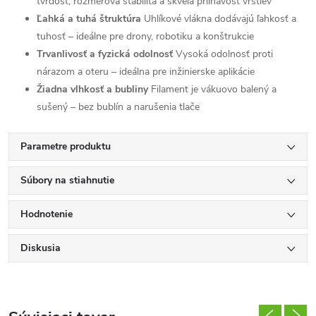
tvrdosť, rozmerová stabilita a skvelá priľnavosť vrstiev
Ľahká a tuhá štruktúra
Uhlíkové vlákna dodávajú ľahkosť a
tuhosť – ideálne pre drony, robotiku a konštrukcie
Trvanlivosť a fyzická odolnosť
Vysoká odolnosť proti
nárazom a oteru – ideálna pre inžinierske aplikácie
Žiadna vlhkosť a bubliny
Filament je vákuovo balený a
sušený – bez bublín a narušenia tlače
Parametre produktu
Súbory na stiahnutie
Hodnotenie
Diskusia