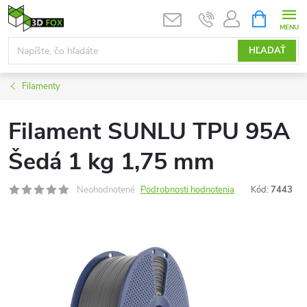
Prejsť
NÁKUPN
KOŠÍK
na
obsah
HĽADAŤ
Filamenty
Filament SUNLU TPU 95A
Šedá 1 kg 1,75 mm
Neohodnotené
Podrobnosti hodnotenia
Kód:
7443