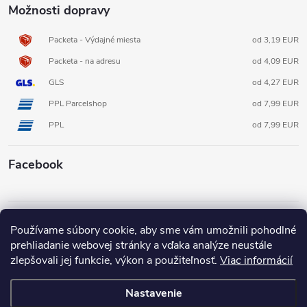
Možnosti dopravy
Packeta - Výdajné miesta
od 3,19 EUR
Packeta - na adresu
od 4,09 EUR
GLS
od 4,27 EUR
PPL Parcelshop
od 7,99 EUR
PPL
od 7,99 EUR
Facebook
Informácie pre vás
Používame súbory cookie, aby sme vám umožnili pohodlné
prehliadanie webovej stránky a vďaka analýze neustále
zlepšovali jej funkcie, výkon a použiteľnosť.
Viac informácií
Nastavenie