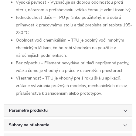
Vysoká pevnosť - Vyznačuje sa dobrou odolnosťou proti
oteru, nárazom a preťahovaniu, vďaka čomu je veľmi trvanlivý.
Jednoduchosť tlače – TPU je ľahko použiteľný, má dobrú
priľnavosť k pracovnému stolu a tlač prebieha pri teplote 195-
230 °C.
Odolnosť voči chemikáliám – TPU je odolný voči mnohým
chemickým látkam, čo ho robí vhodným na použitie v
náročnejších podmienkach.
Bez zápachu – Filament nevydáva pri tlači nepríjemné pachy,
vďaka čomu je vhodný na prácu v uzavretých priestoroch.
Všestrannosť - TPU je vhodný pre širokú škálu aplikácií,
vrátane vytvárania pružných modelov, mechanických dielov,
príslušenstva k zariadeniam alebo prototypov.
Parametre produktu
Súbory na stiahnutie