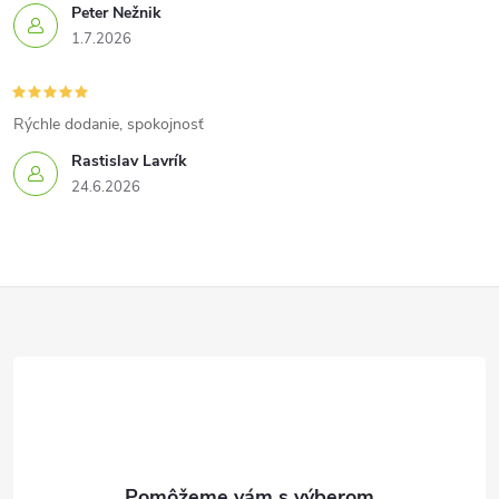
Peter Nežnik
1.7.2026
Rýchle dodanie, spokojnosť
Rastislav Lavrík
24.6.2026
Z
á
p
ä