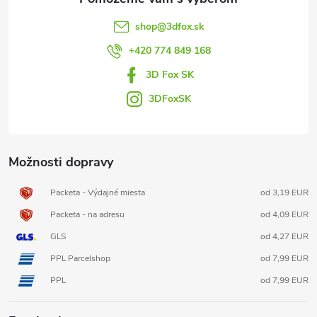
t
shop
@
3dfox.sk
i
+420 774 849 168
3D Fox SK
e
3DFoxSK
Možnosti dopravy
Packeta - Výdajné miesta
od 3,19 EUR
Packeta - na adresu
od 4,09 EUR
GLS
od 4,27 EUR
PPL Parcelshop
od 7,99 EUR
PPL
od 7,99 EUR