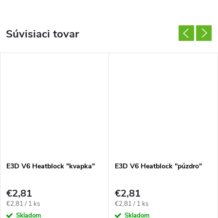
Súvisiaci tovar
E3D V6 Heatblock "kvapka"
E3D V6 Heatblock "púzdro"
€2,81
€2,81
Jednotková
Jednotková
€2,81 / 1 ks
€2,81 / 1 ks
cena:
cena:
Skladom
Skladom