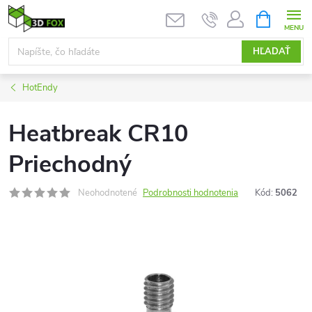
Prejsť
NÁKUPN
KOŠÍK
na
obsah
HĽADAŤ
HotEndy
Heatbreak CR10
Priechodný
Neohodnotené
Podrobnosti hodnotenia
Kód:
5062