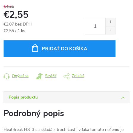
€4,21
€2,55
€2,07 bez DPH
Jednotková
€2,55 / 1 ks
cena:
PRIDAŤ DO KOŠÍKA
Opýtať sa
Strážiť
Zdieľať
Popis produktu
Podrobný popis
HeatBreak HS-3 sa skladá z troch častí, vďaka tomuto riešeniu je