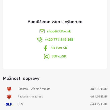
p
ä
t
shop
@
3dfox.sk
i
+420 774 849 168
3D Fox SK
e
3DFoxSK
Možnosti dopravy
Packeta - Výdajné miesta
od 3,19 EUR
Packeta - na adresu
od 4,09 EUR
GLS
od 4,27 EUR