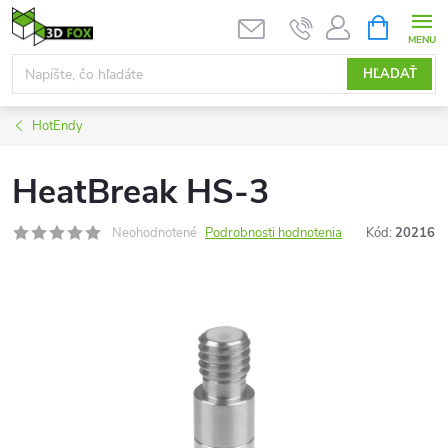
Prejsť
NÁKUPN
KOŠÍK
na
obsah
HĽADAŤ
HotEndy
HeatBreak HS-3
Neohodnotené
Podrobnosti hodnotenia
Kód:
20216