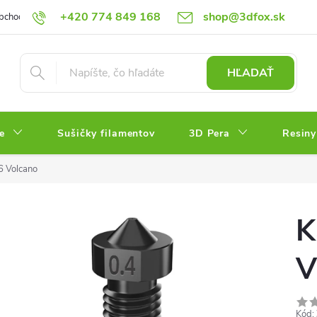
+420 774 849 168
shop@3dfox.sk
bchodné podmienky
Podmienky ochrany osobných údajov
HĽADAŤ
e
Sušičky filamentov
3D Pera
Resiny
6 Volcano
K
V
Kód: