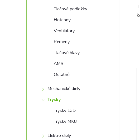
T
Tlačové podložky
k
Hotendy
Ventilátory
Remeny
Tlačové hlavy
AMS
Ostatné
–26 %
Mechanické diely
€12,72
Trysky
Trysky E3D
Trysky MK8
Elektro diely