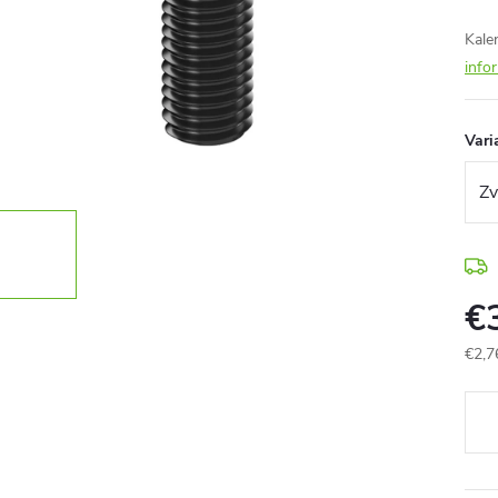
Kale
info
Vari
€
€2,7
Jedn
cena