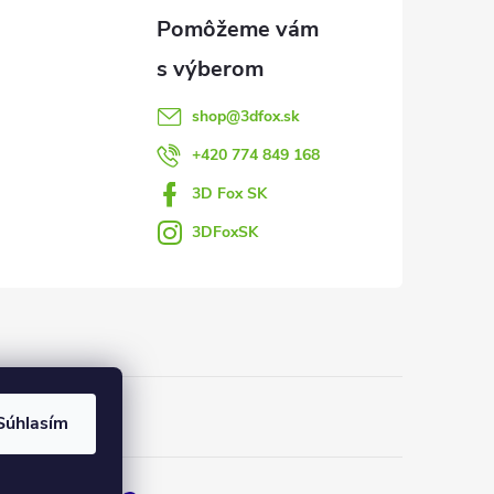
shop
@
3dfox.sk
+420 774 849 168
3D Fox SK
3DFoxSK
Súhlasím