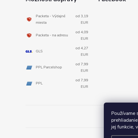
p
Packeta - Výdajné
od 3,19
miesta
EUR
ä
od 4,09
Packeta - na adresu
t
EUR
od 4,27
GLS
i
EUR
od 7,99
PPL Parcelshop
e
EUR
od 7,99
PPL
EUR
Používame s
prehliadanie
jej funkcie,