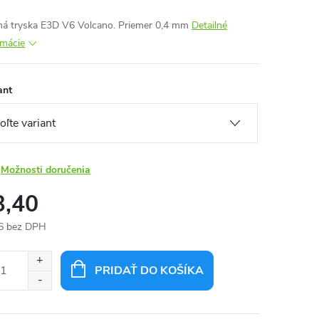
ná tryska E3D V6 Volcano. Priemer 0,4 mm
Detailné
rmácie
ant
Možnosti doručenia
3,40
6 bez DPH
otková
:
PRIDAŤ DO KOŠÍKA