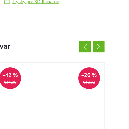
Trysky pre 3D tlačiarne
ovar
–42 %
–26 %
€14,85
€12,72