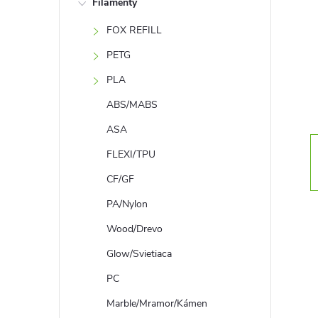
Filamenty
n
FOX REFILL
ý
PETG
p
PLA
ABS/MABS
a
ASA
n
FLEXI/TPU
CF/GF
e
PA/Nylon
l
Wood/Drevo
Glow/Svietiaca
PC
Marble/Mramor/Kámen