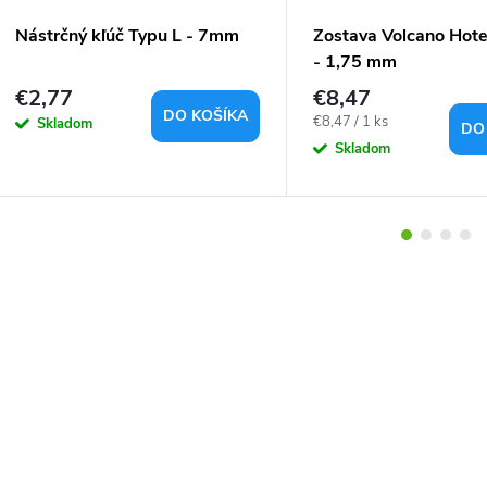
Nástrčný kľúč Typu L - 7mm
Zostava Volcano Hot
- 1,75 mm
€2,77
€8,47
DO KOŠÍKA
Jednotková
€8,47 / 1 ks
Skladom
DO
cena:
Skladom