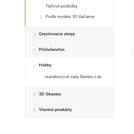
Tlačové podložky
lcano Hotend 24V
Zostava Volcano Hotend 24V
Podľa modelu 3D tlačiarne
- kvapka
Direct - 1,75 mm
€14,85
DETAIL
Gravírovacie stroje
Vypredané
DO KOŠÍKA
Príslušenstvo
Hobby
stavebnicové sady Bambu Lab
3D Skenery
Vlastné produkty