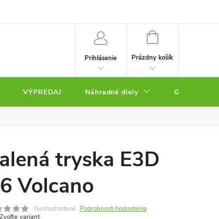
NÁKUPNÝ
KOŠÍK
Prázdny košík
Prihlásenie
VÝPREDAJ
Náhradné diely
Gravírovacie
alená tryska E3D
6 Volcano
Neohodnotené
Podrobnosti hodnotenia
Zvoľte variant