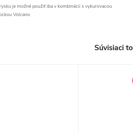
rysku je možné použiť iba v kombinácii s vykurovacou
ockou Volcano
Súvisiaci t