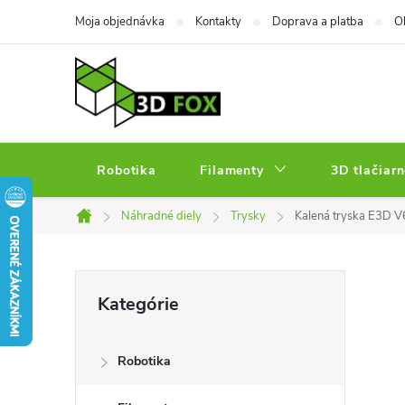
Prejsť
Moja objednávka
Kontakty
Doprava a platba
O
na
obsah
Robotika
Filamenty
3D tlačiarn
Náhradné diely
Trysky
Kalená tryska E3D V
Domov
B
Preskočiť
Kategórie
kategórie
o
Robotika
č