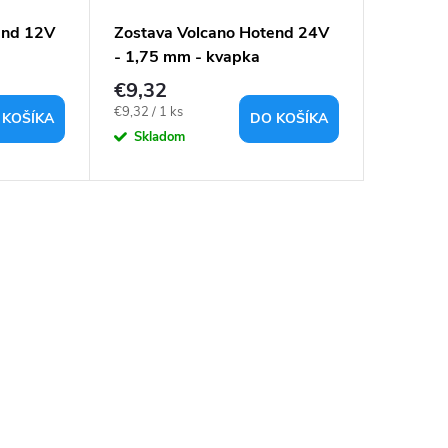
end 12V
Zostava Volcano Hotend 24V
Zostava
- 1,75 mm - kvapka
Direct 
€9,32
€14,8
Jednotková
€9,32 / 1 ks
Vypredan
 KOŠÍKA
DO KOŠÍKA
cena:
Skladom