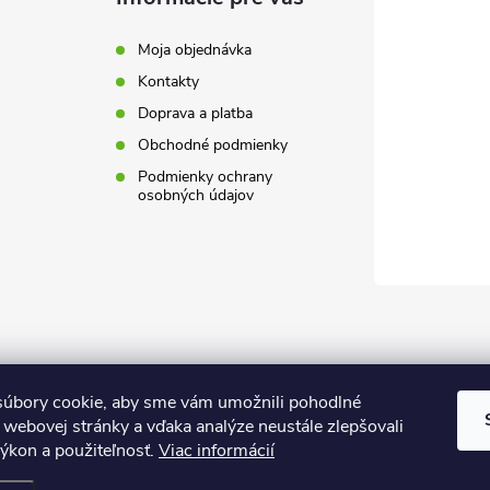
Moja objednávka
Kontakty
Doprava a platba
Obchodné podmienky
Podmienky ochrany
osobných údajov
úbory cookie, aby sme vám umožnili pohodlné
 webovej stránky a vďaka analýze neustále zlepšovali
 výkon a použiteľnosť.
Viac informácií