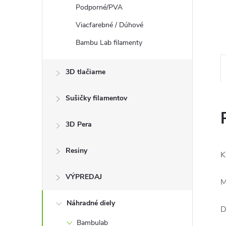
Podporné/PVA
Viacfarebné / Dúhové
Bambu Lab filamenty
3D tlačiarne
Sušičky filamentov
3D Pera
Resiny
K
VÝPREDAJ
M
Náhradné diely
D
Bambulab