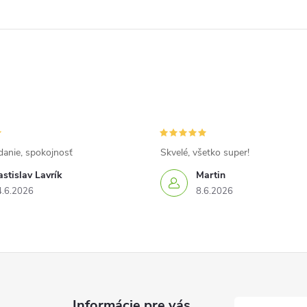
danie, spokojnosť
Skvelé, všetko super!
stislav Lavrík
Martin
4.6.2026
8.6.2026
Informácie pre vás