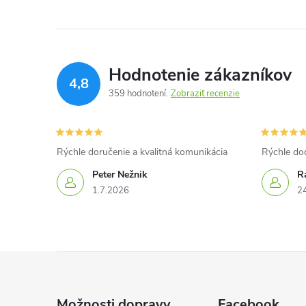
Hodnotenie zákazníkov
4,8
359 hodnotení
Zobraziť recenzie
Rýchle doručenie a kvalitná komunikácia
Rýchle do
Peter Nežnik
Ra
1.7.2026
2
Z
á
Možnosti dopravy
Facebook