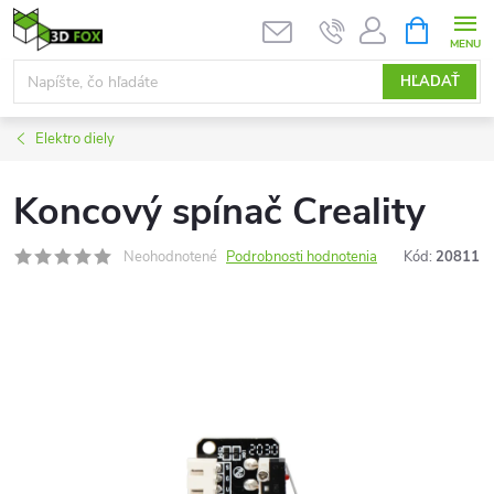
Prejsť
NÁKUPN
KOŠÍK
na
obsah
HĽADAŤ
Elektro diely
Koncový spínač Creality
Neohodnotené
Podrobnosti hodnotenia
Kód:
20811