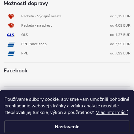
Možnosti dopravy
Packeta - Výdajné miesta
od 3,19 EUR
Packeta - na adresu
od 4,09 EUR
GLS
od 4,27 EUR
PPL Parcelshop
od 7,99 EUR
PPL
od 7,99 EUR
Facebook
Informácie pre vás
Používame súbory cookie, aby sme vám umožnili pohodlné
prehliadanie webovej stránky a vďaka analýze neustále
zlepšovali jej funkcie, výkon a použiteľnosť.
Viac informácií
Nastavenie