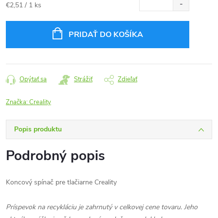
Jednotková
€2,51 / 1 ks
cena:
PRIDAŤ DO KOŠÍKA
Opýtať sa
Strážiť
Zdieľať
Značka:
Creality
Popis produktu
Podrobný popis
Koncový spínač pre tlačiarne Creality
Príspevok na recykláciu je zahrnutý v celkovej cene tovaru. Jeho