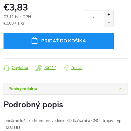
€3,83
€3,11 bez DPH
Jednotková
€3,83 / 1 ks
cena:
PRIDAŤ DO KOŠÍKA
Opýtať sa
Strážiť
Zdieľať
Popis produktu
Podrobný popis
Lineárne ložisko 8mm pre vedenie 3D tlačiarní a CNC strojov. Typ:
LM8LUU