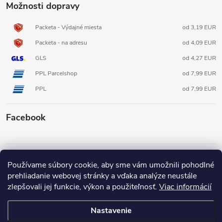
Možnosti dopravy
Packeta - Výdajné miesta
od 3,19 EUR
Packeta - na adresu
od 4,09 EUR
GLS
od 4,27 EUR
PPL Parcelshop
od 7,99 EUR
PPL
od 7,99 EUR
Facebook
Informácie pre vás
Používame súbory cookie, aby sme vám umožnili pohodlné
prehliadanie webovej stránky a vďaka analýze neustále
zlepšovali jej funkcie, výkon a použiteľnosť.
Viac informácií
Nastavenie