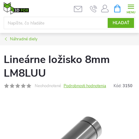
Prejsť
NÁKUPN
KOŠÍK
na
obsah
HĽADAŤ
Náhradné diely
Lineárne ložisko 8mm
LM8LUU
Neohodnotené
Podrobnosti hodnotenia
Kód:
3150