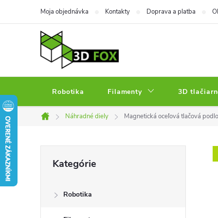
Prejsť
Moja objednávka
Kontakty
Doprava a platba
O
na
obsah
Robotika
Filamenty
3D tlačiarn
Náhradné diely
Magnetická oceľová tlačová pod
Domov
B
Preskočiť
Kategórie
kategórie
o
Robotika
č