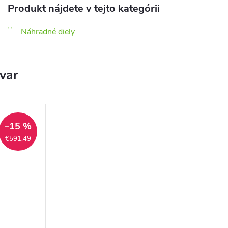
Produkt nájdete v tejto kategórii
Náhradné diely
ovar
–15 %
€591,49