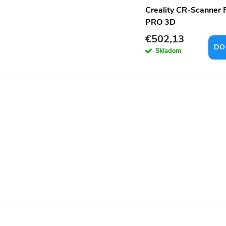
Creality CR-Scanner 
PRO 3D
€502,13
DO
Skladom