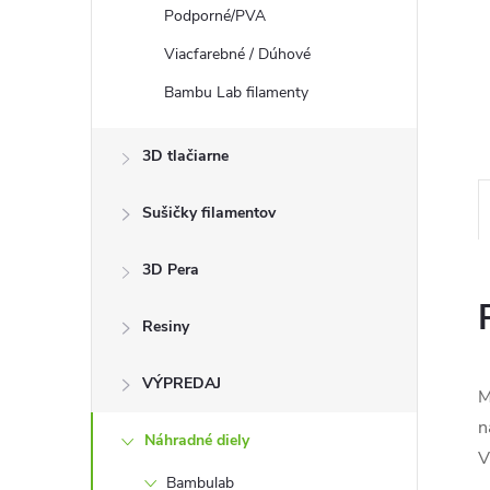
Podporné/PVA
Viacfarebné / Dúhové
Bambu Lab filamenty
3D tlačiarne
Sušičky filamentov
3D Pera
Resiny
VÝPREDAJ
M
n
Náhradné diely
V
Bambulab