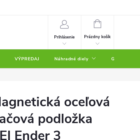
NÁKUPNÝ
KOŠÍK
Prázdny košík
Prihlásenie
VÝPREDAJ
Náhradné diely
Gravírovacie
agnetická oceľová
lačová podložka
EI Ender 3