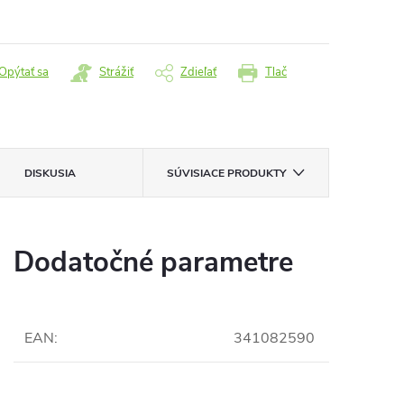
:
Opýtať sa
Strážiť
Zdieľať
Tlač
DISKUSIA
SÚVISIACE PRODUKTY
Dodatočné parametre
EAN
:
341082590