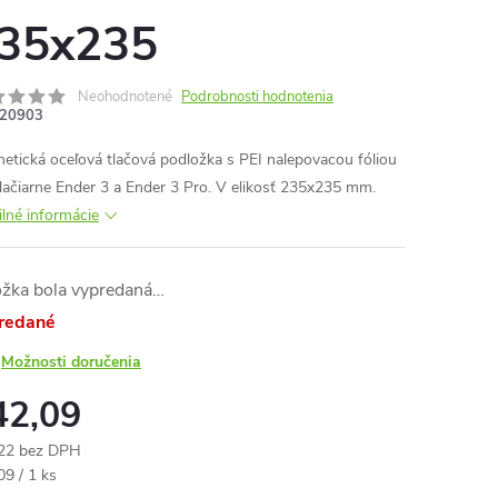
35x235
Neohodnotené
Podrobnosti hodnotenia
20903
etická oceľová tlačová podložka s PEI nalepovacou fóliou
tlačiarne Ender 3 a Ender 3 Pro. V
elikosť 235x235 mm.
ilné informácie
ožka bola vypredaná…
redané
Možnosti doručenia
42,09
22 bez DPH
otková
09 / 1 ks