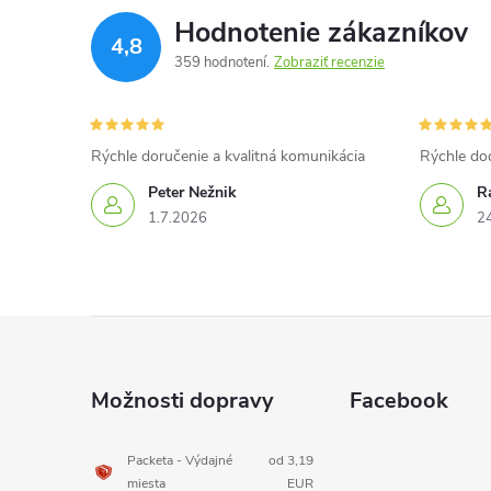
Hodnotenie zákazníkov
4,8
359 hodnotení
Zobraziť recenzie
Rýchle doručenie a kvalitná komunikácia
Rýchle do
Peter Nežnik
Ra
1.7.2026
2
Z
á
Možnosti dopravy
Facebook
p
Packeta - Výdajné
od 3,19
miesta
EUR