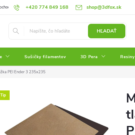
+420 774 849 168
shop@3dfox.sk
bchodné podmienky
Podmienky ochrany osobných údajov
HĽADAŤ
e
Sušičky filamentov
3D Pera
Resiny
ložka PEI Ender 3 235x235
M
Tip
t
P