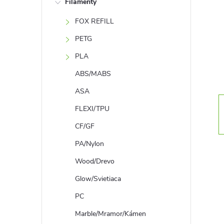
Filamenty
n
FOX REFILL
ý
PETG
p
PLA
ABS/MABS
a
ASA
n
FLEXI/TPU
CF/GF
e
PA/Nylon
l
Wood/Drevo
Glow/Svietiaca
PC
Marble/Mramor/Kámen