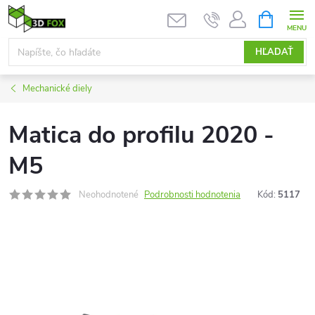
Prejsť
NÁKUPN
KOŠÍK
na
obsah
HĽADAŤ
Mechanické diely
Matica do profilu 2020 -
M5
Neohodnotené
Podrobnosti hodnotenia
Kód:
5117