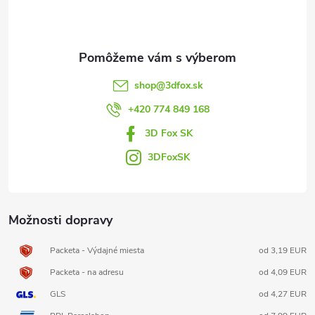
p
ä
t
shop
@
3dfox.sk
i
+420 774 849 168
3D Fox SK
e
3DFoxSK
Možnosti dopravy
Packeta - Výdajné miesta
od 3,19 EUR
Packeta - na adresu
od 4,09 EUR
GLS
od 4,27 EUR