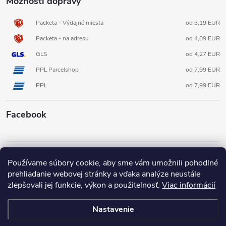
Možnosti dopravy
Packeta - Výdajné miesta
od 3,19 EUR
Packeta - na adresu
od 4,09 EUR
GLS
od 4,27 EUR
PPL Parcelshop
od 7,99 EUR
PPL
od 7,99 EUR
Facebook
Informácie pre vás
Používame súbory cookie, aby sme vám umožnili pohodlné
prehliadanie webovej stránky a vďaka analýze neustále
zlepšovali jej funkcie, výkon a použiteľnosť.
Viac informácií
Nastavenie