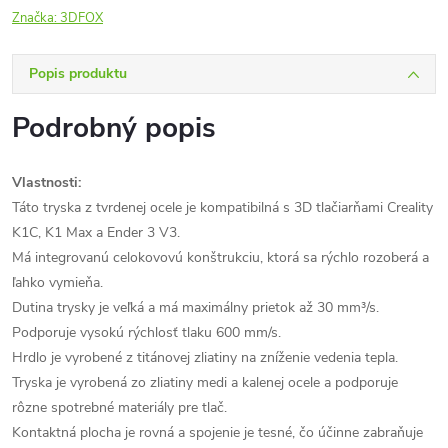
Značka:
3DFOX
Popis produktu
Podrobný popis
Vlastnosti:
Táto tryska z tvrdenej ocele je kompatibilná s 3D tlačiarňami Creality
K1C, K1 Max a Ender 3 V3.
Má integrovanú celokovovú konštrukciu, ktorá sa rýchlo rozoberá a
ľahko vymieňa.
Dutina trysky je veľká a má maximálny prietok až 30 mm³/s.
Podporuje vysokú rýchlosť tlaku 600 mm/s.
Hrdlo je vyrobené z titánovej zliatiny na zníženie vedenia tepla.
Tryska je vyrobená zo zliatiny medi a kalenej ocele a podporuje
rôzne spotrebné materiály pre tlač.
Kontaktná plocha je rovná a spojenie je tesné, čo účinne zabraňuje