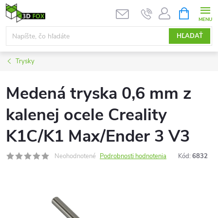
Prejsť
NÁKUPN
KOŠÍK
na
obsah
HĽADAŤ
Trysky
Medená tryska 0,6 mm z
kalenej ocele Creality
K1C/K1 Max/Ender 3 V3
Neohodnotené
Podrobnosti hodnotenia
Kód:
6832