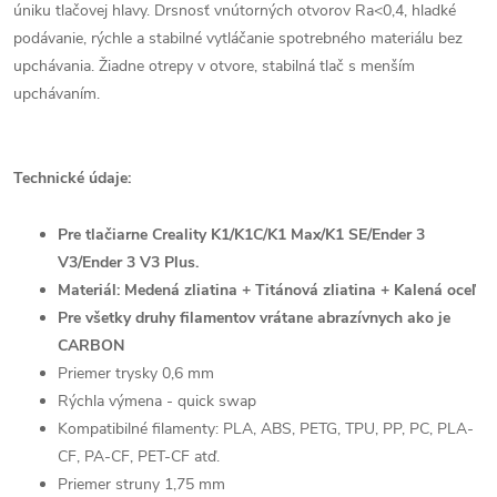
úniku tlačovej hlavy. Drsnosť vnútorných otvorov Ra<0,4, hladké
podávanie, rýchle a stabilné vytláčanie spotrebného materiálu bez
upchávania. Žiadne otrepy v otvore, stabilná tlač s menším
upchávaním.
Technické údaje:
Pre tlačiarne Creality K1/K1C/K1 Max/K1 SE/Ender 3
V3/Ender 3 V3 Plus.
Materiál: Medená zliatina +
Titánová zliatina + Kalená oceľ
Pre všetky druhy filamentov vrátane abrazívnych ako je
CARBON
Priemer trysky 0,6 mm
Rýchla výmena - quick swap
Kompatibilné filamenty:
PLA, ABS, PETG, TPU, PP, PC, PLA-
CF, PA-CF, PET-CF atď.
Priemer struny 1,75 mm