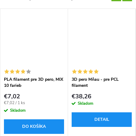
PLA filament pre 3D pero, MIX
3D pero Mňau - pre PCL
10 farieb
filament
€7,02
€38,26
Jednotková
€7,02 / 1 ks
Skladom
cena:
Skladom
DETAIL
DO KOŠÍKA