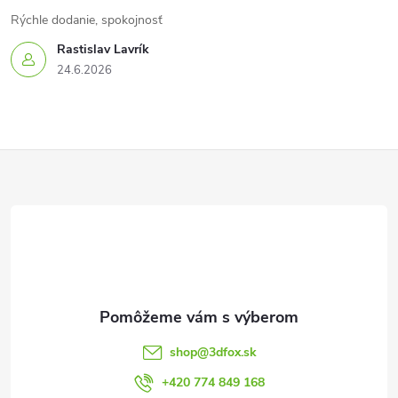
Rýchle dodanie, spokojnosť
Rastislav Lavrík
24.6.2026
Z
á
p
ä
t
shop
@
3dfox.sk
i
+420 774 849 168