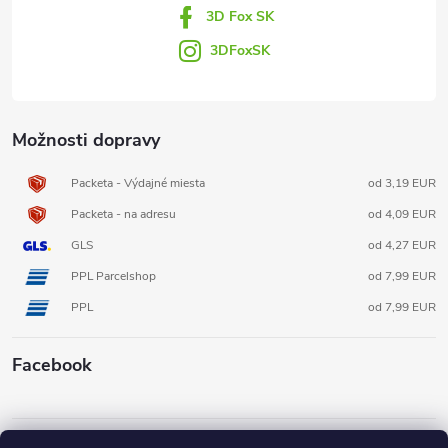
3D Fox SK
e
3DFoxSK
Možnosti dopravy
Packeta - Výdajné miesta
od 3,19 EUR
Packeta - na adresu
od 4,09 EUR
GLS
od 4,27 EUR
PPL Parcelshop
od 7,99 EUR
PPL
od 7,99 EUR
Facebook
Informácie pre vás