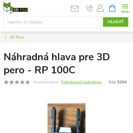
Prejsť
NÁKUPN
KOŠÍK
na
obsah
HĽADAŤ
3D Pera
Náhradná hlava pre 3D
pero - RP 100C
Neohodnotené
Podrobnosti hodnotenia
Kód:
5264