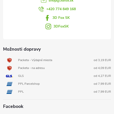
shop
@
3dfox.sk
i
+420 774 849 168
3D Fox SK
e
3DFoxSK
Možnosti dopravy
Packeta - Výdajné miesta
od 3,19 EUR
Packeta - na adresu
od 4,09 EUR
GLS
od 4,27 EUR
PPL Parcelshop
od 7,99 EUR
PPL
od 7,99 EUR
Facebook