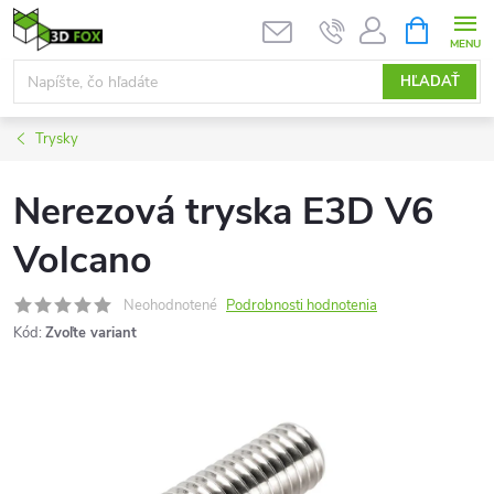
Prejsť
NÁKUPN
KOŠÍK
na
obsah
HĽADAŤ
Trysky
Nerezová tryska E3D V6
Volcano
Neohodnotené
Podrobnosti hodnotenia
Kód:
Zvoľte variant