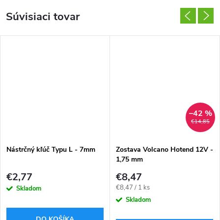
Súvisiaci tovar
–42 %
€14,85
Nástrčný kľúč Typu L - 7mm
Zostava Volcano Hotend 12V -
1,75 mm
€2,77
€8,47
Jednotková
€8,47 / 1 ks
Skladom
cena:
Skladom
DO KOŠÍKA