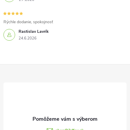
Rýchle dodanie, spokojnosť
Rastislav Lavrík
24.6.2026
Z
á
p
ä
t