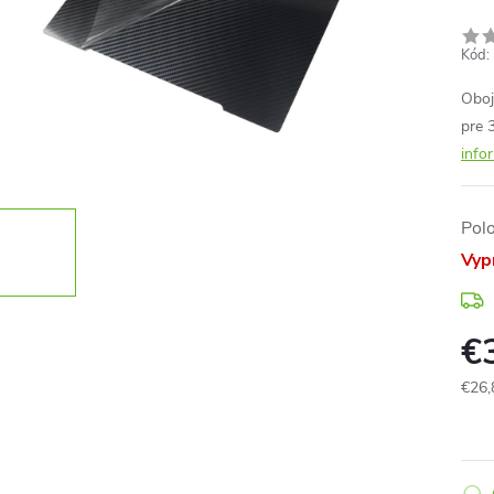
Kód:
Oboj
pre 
info
Pol
Vyp
€
€26,
Jedn
cena