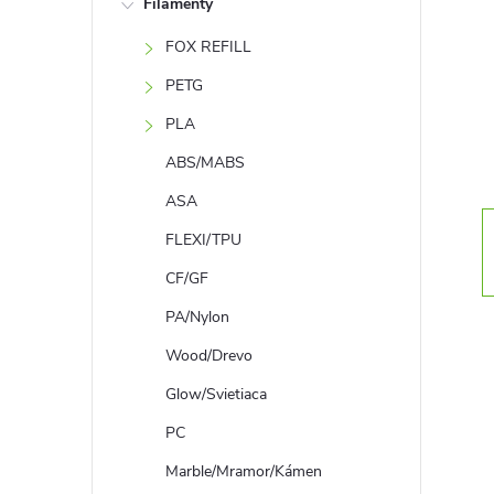
Filamenty
n
FOX REFILL
ý
PETG
p
PLA
ABS/MABS
a
ASA
n
FLEXI/TPU
CF/GF
e
PA/Nylon
l
Wood/Drevo
Glow/Svietiaca
PC
Marble/Mramor/Kámen