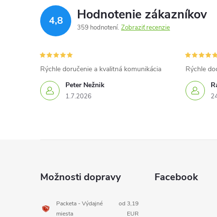
Hodnotenie zákazníkov
4,8
359 hodnotení
Zobraziť recenzie
Rýchle doručenie a kvalitná komunikácia
Rýchle do
Peter Nežnik
Ra
1.7.2026
2
Z
á
Možnosti dopravy
Facebook
p
Packeta - Výdajné
od 3,19
miesta
EUR