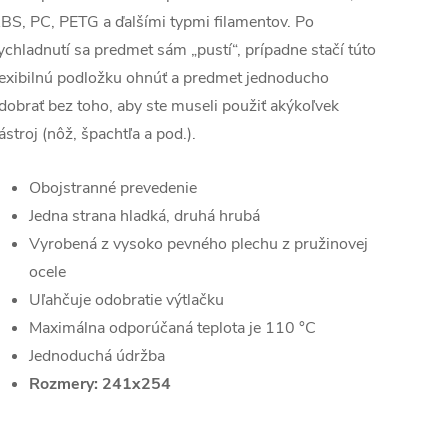
BS, PC, PETG a ďalšími typmi filamentov. Po
ychladnutí sa predmet sám „pustí“, prípadne stačí túto
lexibilnú podložku ohnúť a predmet jednoducho
dobrať bez toho, aby ste museli použiť akýkoľvek
ástroj (nôž, špachtľa a pod.).
Obojstranné prevedenie
Jedna strana hladká, druhá hrubá
Vyrobená z vysoko pevného plechu z pružinovej
ocele
Uľahčuje odobratie výtlačku
Maximálna odporúčaná teplota je 110 °C
Jednoduchá údržba
Rozmery: 241x254