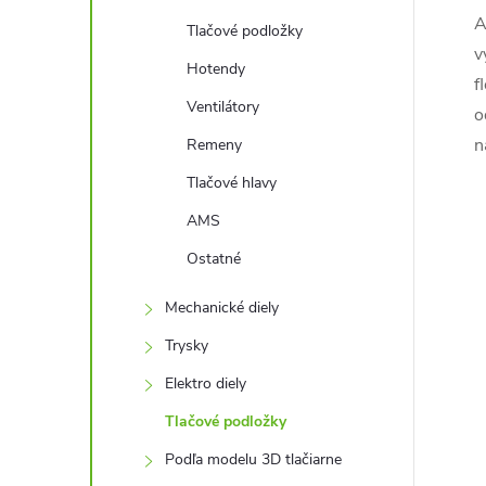
A
Tlačové podložky
v
Hotendy
f
Ventilátory
o
n
Remeny
Tlačové hlavy
AMS
Ostatné
Mechanické diely
Trysky
Elektro diely
Tlačové podložky
Podľa modelu 3D tlačiarne