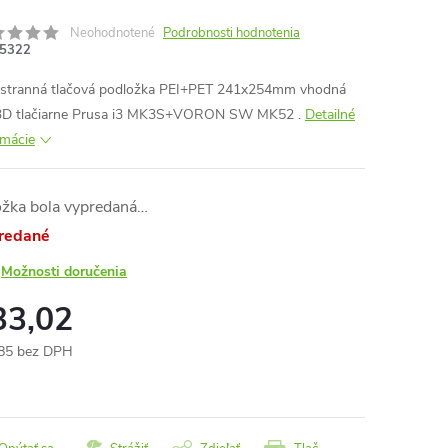
Neohodnotené
Podrobnosti hodnotenia
5322
stranná tlačová podložka PEI+PET 241x254mm vhodná
3D tlačiarne
Prusa i3 MK3S+VORON SW MK52
.
Detailné
rmácie
ožka bola vypredaná…
redané
Možnosti doručenia
33,02
85 bez DPH
otková
: