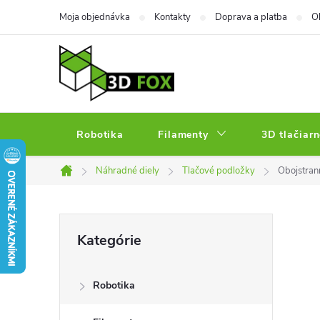
Prejsť
Moja objednávka
Kontakty
Doprava a platba
O
na
obsah
Robotika
Filamenty
3D tlačiarn
Náhradné diely
Tlačové podložky
Obojstra
Domov
B
Preskočiť
Kategórie
kategórie
o
Robotika
č