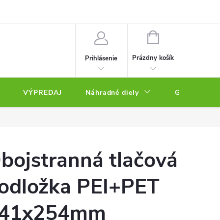
NÁKUPNÝ
KOŠÍK
Prázdny košík
Prihlásenie
VÝPREDAJ
Náhradné diely
Gravírovacie
bojstranná tlačová
odložka PEI+PET
41x254mm