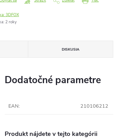
Opýtať sa
Strážiť
Zdieľať
Tlač
ka:
3DFOX
ka
:
2 roky
DISKUSIA
Dodatočné parametre
EAN
:
210106212
Produkt nájdete v tejto kategórii