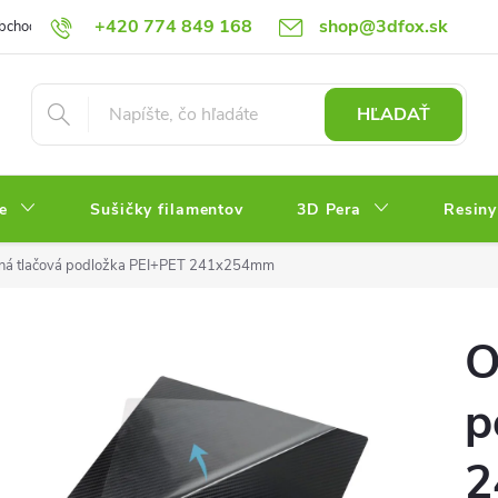
+420 774 849 168
shop@3dfox.sk
bchodné podmienky
Podmienky ochrany osobných údajov
HĽADAŤ
e
Sušičky filamentov
3D Pera
Resiny
nná tlačová podložka PEI+PET 241x254mm
O
p
2