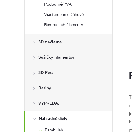
Podporné/PVA
Viacfarebné / Dúhové
Bambu Lab filamenty
3D tlačiarne
Sušičky filamentov
3D Pera
Resiny
T
VÝPREDAJ
n
j
Náhradné diely
h
m
Bambulab