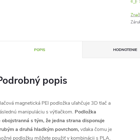
Znač
Záru
POPIS
HODNOTENIE
Podrobný popis
lačová magnetická PEI podložka uľahčuje 3D tlač a
áslednú manipuláciu s výtlačkom.
Podložka
e
obojstranná s tým, že jedna strana disponuje
rubým a druhá hladkým povrchom,
vďaka čomu je
ožné podložku môžete použiť v kombinácii s PLA,