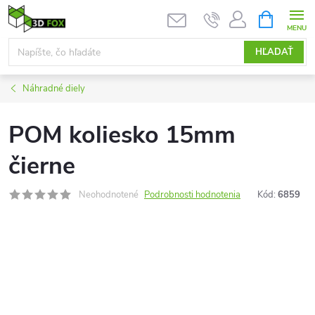
Prejsť
NÁKUPN
KOŠÍK
na
obsah
HĽADAŤ
Náhradné diely
POM koliesko 15mm
čierne
Neohodnotené
Podrobnosti hodnotenia
Kód:
6859