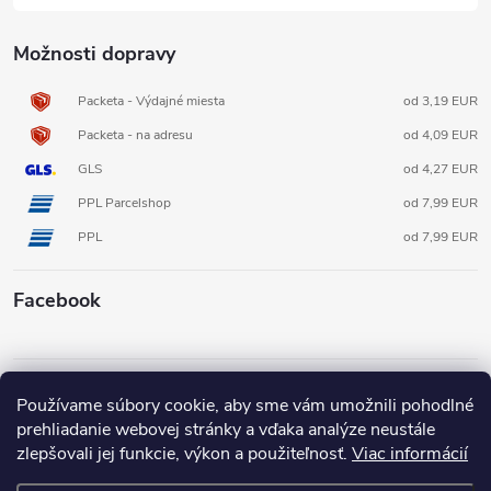
Možnosti dopravy
Packeta - Výdajné miesta
od 3,19 EUR
Packeta - na adresu
od 4,09 EUR
GLS
od 4,27 EUR
PPL Parcelshop
od 7,99 EUR
PPL
od 7,99 EUR
Facebook
Informácie pre vás
Používame súbory cookie, aby sme vám umožnili pohodlné
prehliadanie webovej stránky a vďaka analýze neustále
zlepšovali jej funkcie, výkon a použiteľnosť.
Viac informácií