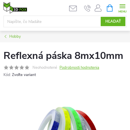
Prejsť
NÁKUPN
KOŠÍK
na
obsah
HĽADAŤ
Hobby
Reflexná páska 8mx10mm
Neohodnotené
Podrobnosti hodnotenia
Kód:
Zvoľte variant