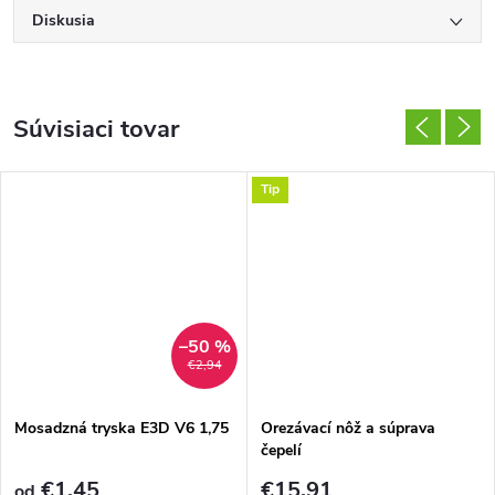
Diskusia
Súvisiaci tovar
Tip
–50 %
€2,94
Mosadzná tryska E3D V6 1,75
Orezávací nôž a súprava
čepelí
€1,45
€15,91
od