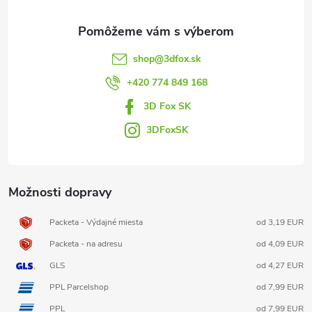
ä
t
shop
@
3dfox.sk
i
+420 774 849 168
3D Fox SK
e
3DFoxSK
Možnosti dopravy
Packeta - Výdajné miesta
od 3,19 EUR
Packeta - na adresu
od 4,09 EUR
GLS
od 4,27 EUR
PPL Parcelshop
od 7,99 EUR
PPL
od 7,99 EUR