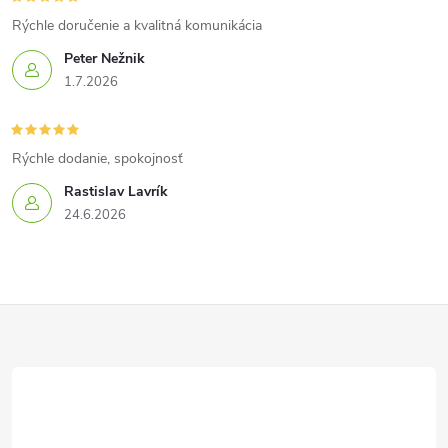
Rýchle doručenie a kvalitná komunikácia
Peter Nežnik
1.7.2026
Rýchle dodanie, spokojnosť
Rastislav Lavrík
24.6.2026
Z
á
p