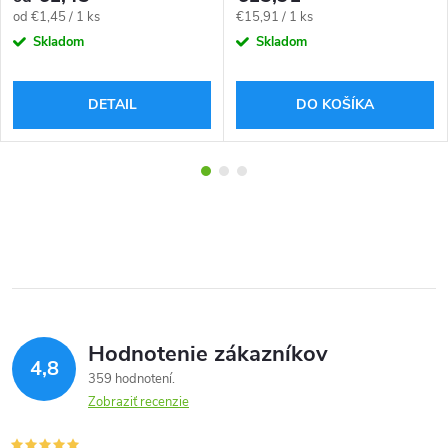
Jednotková
Jednotková
od €1,45 / 1 ks
€15,91 / 1 ks
cena:
cena:
Skladom
Skladom
DETAIL
DO KOŠÍKA
Hodnotenie zákazníkov
4,8
359 hodnotení
Zobraziť recenzie