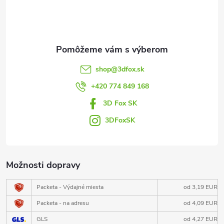
p
ä
t
shop
@
3dfox.sk
i
+420 774 849 168
3D Fox SK
e
3DFoxSK
Možnosti dopravy
Packeta - Výdajné miesta
od 3,19 EUR
Packeta - na adresu
od 4,09 EUR
GLS
od 4,27 EUR