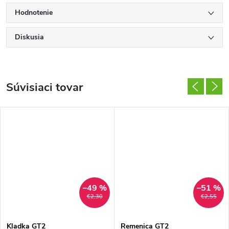
Hodnotenie
Diskusia
Súvisiaci tovar
–49 %
–51 %
€2,30
€2,55
Kladka GT2
Remenica GT2