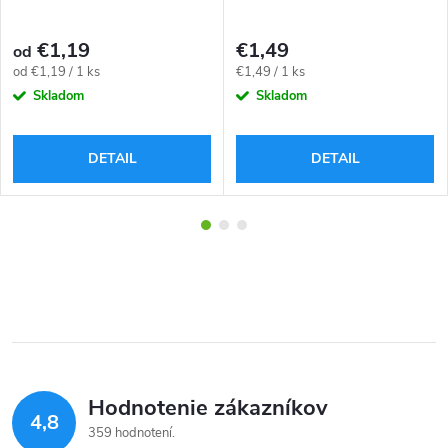
€1,19
€1,49
od
Jednotková
Jednotková
od €1,19 / 1 ks
€1,49 / 1 ks
cena:
cena:
Skladom
Skladom
DETAIL
DETAIL
Hodnotenie zákazníkov
4,8
359 hodnotení