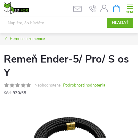
Prejsť
NÁKUPN
KOŠÍK
na
obsah
HĽADAŤ
Remene a remenice
Remeň Ender-5/ Pro/ S os
Y
Neohodnotené
Podrobnosti hodnotenia
Kód:
930/58