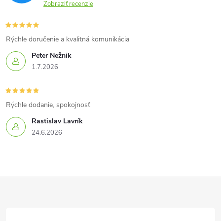
Zobraziť recenzie
Rýchle doručenie a kvalitná komunikácia
Peter Nežnik
1.7.2026
Rýchle dodanie, spokojnosť
Rastislav Lavrík
24.6.2026
Z
á