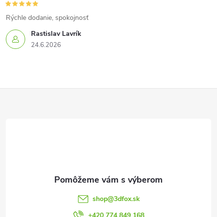
Rýchle dodanie, spokojnosť
Rastislav Lavrík
24.6.2026
Z
á
p
ä
t
shop
@
3dfox.sk
+420 774 849 168