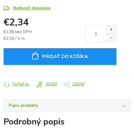
Možnosti doručenia
€2,34
€1,90 bez DPH
Jednotková
€2,34 / 1 m
cena:
PRIDAŤ DO KOŠÍKA
Opýtať sa
Strážiť
Zdieľať
Popis produktu
Podrobný popis