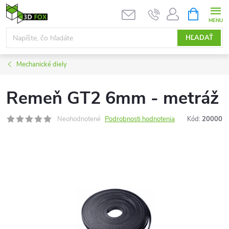
Prejsť
NÁKUPN
KOŠÍK
na
obsah
HĽADAŤ
Mechanické diely
Remeň GT2 6mm - metráž
Neohodnotené
Podrobnosti hodnotenia
Kód:
20000