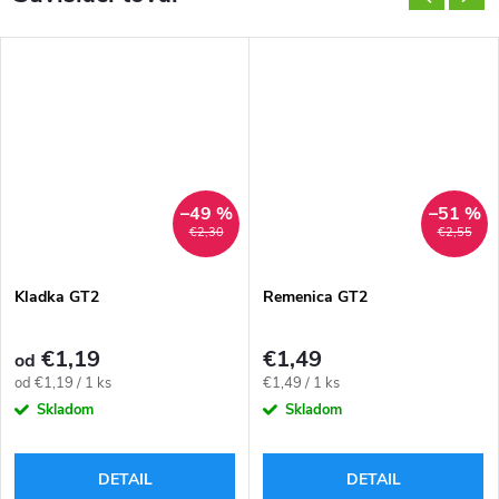
–49 %
–51 %
€2,30
€2,55
Kladka GT2
Remenica GT2
€1,19
€1,49
od
Jednotková
Jednotková
od €1,19 / 1 ks
€1,49 / 1 ks
cena:
cena:
Skladom
Skladom
DETAIL
DETAIL