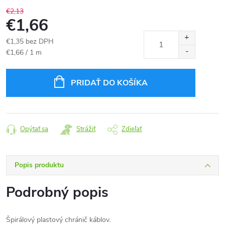
€2,13
€1,66
€1,35 bez DPH
Jednotková
€1,66 / 1 m
cena:
PRIDAŤ DO KOŠÍKA
Opýtať sa
Strážiť
Zdieľať
Popis produktu
Podrobný popis
Špirálový plastový chránič káblov.