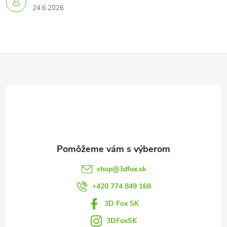
24.6.2026
Z
á
p
ä
t
shop
@
3dfox.sk
i
+420 774 849 168
3D Fox SK
e
3DFoxSK