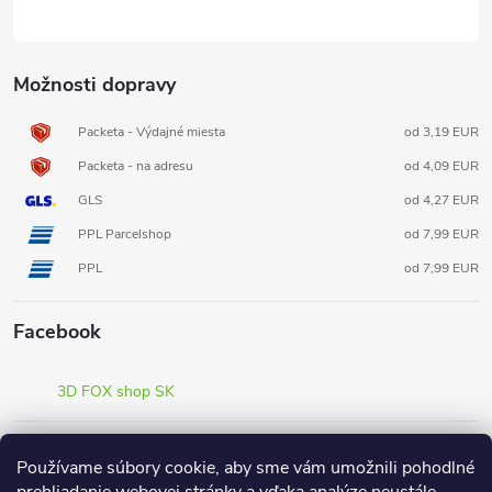
Možnosti dopravy
Packeta - Výdajné miesta
od 3,19 EUR
Packeta - na adresu
od 4,09 EUR
GLS
od 4,27 EUR
PPL Parcelshop
od 7,99 EUR
PPL
od 7,99 EUR
Facebook
3D FOX shop SK
Informácie pre vás
Používame súbory cookie, aby sme vám umožnili pohodlné