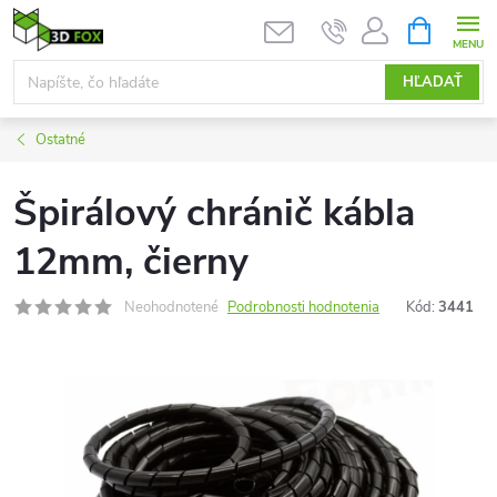
Prejsť
NÁKUPN
KOŠÍK
na
obsah
HĽADAŤ
Ostatné
Špirálový chránič kábla
12mm, čierny
Neohodnotené
Podrobnosti hodnotenia
Kód:
3441