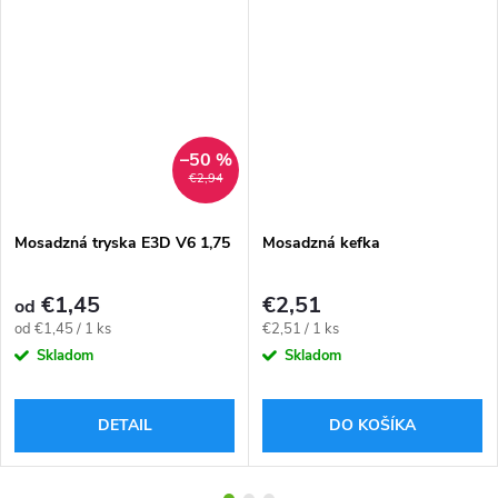
–50 %
€2,94
Mosadzná tryska E3D V6 1,75
Mosadzná kefka
€1,45
€2,51
od
Jednotková
Jednotková
od €1,45 / 1 ks
€2,51 / 1 ks
cena:
cena:
Skladom
Skladom
DETAIL
DO KOŠÍKA