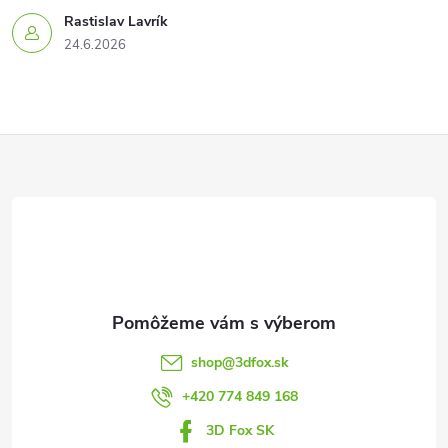
Rastislav Lavrík
24.6.2026
Z
á
p
ä
t
shop
@
3dfox.sk
i
+420 774 849 168
3D Fox SK