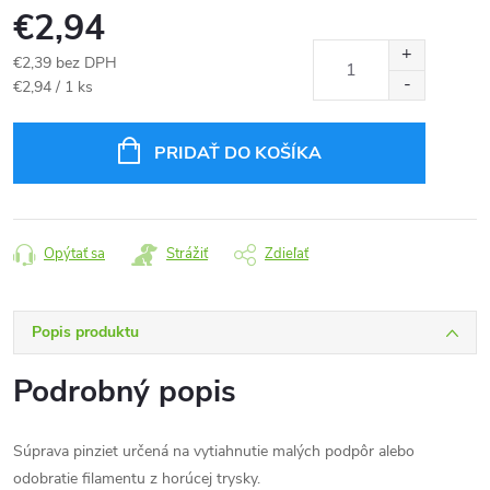
€2,94
€2,39 bez DPH
Jednotková
€2,94 / 1 ks
cena:
PRIDAŤ DO KOŠÍKA
Opýtať sa
Strážiť
Zdieľať
Popis produktu
Podrobný popis
Súprava pinziet určená na vytiahnutie malých podpôr alebo
odobratie filamentu z horúcej trysky.