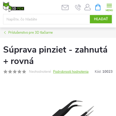
Prejsť
NÁKUPN
KOŠÍK
na
obsah
HĽADAŤ
Príslušenstvo pre 3D tlačiarne
Súprava pinziet - zahnutá
+ rovná
Neohodnotené
Podrobnosti hodnotenia
Kód:
10023