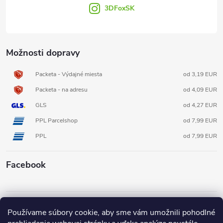
e
3DFoxSK
Možnosti dopravy
Packeta - Výdajné miesta
od 3,19 EUR
Packeta - na adresu
od 4,09 EUR
GLS
od 4,27 EUR
PPL Parcelshop
od 7,99 EUR
PPL
od 7,99 EUR
Facebook
Informácie pre vás
Používame súbory cookie, aby sme vám umožnili pohodlné