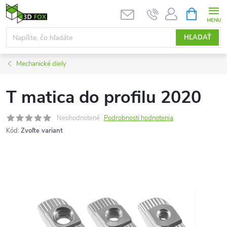
Prejsť
NÁKUPN
KOŠÍK
na
obsah
HĽADAŤ
Mechanické diely
T matica do profilu 2020
Neohodnotené
Podrobnosti hodnotenia
Kód:
Zvoľte variant