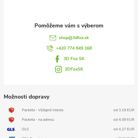
p
ä
t
shop
@
3dfox.sk
i
+420 774 849 168
3D Fox SK
e
3DFoxSK
Možnosti dopravy
Packeta - Výdajné miesta
od 3,19 EUR
Packeta - na adresu
od 4,09 EUR
GLS
od 4,27 EUR