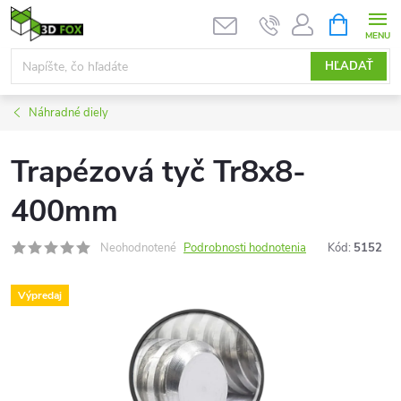
Prejsť
NÁKUPN
KOŠÍK
na
obsah
HĽADAŤ
Náhradné diely
Trapézová tyč Tr8x8-
400mm
Neohodnotené
Podrobnosti hodnotenia
Kód:
5152
Výpredaj