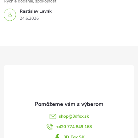
Rýchle dodanie, spokojnosť
Rastislav Lavrík
24.6.2026
Z
á
p
ä
t
shop
@
3dfox.sk
i
+420 774 849 168
3D Fox SK