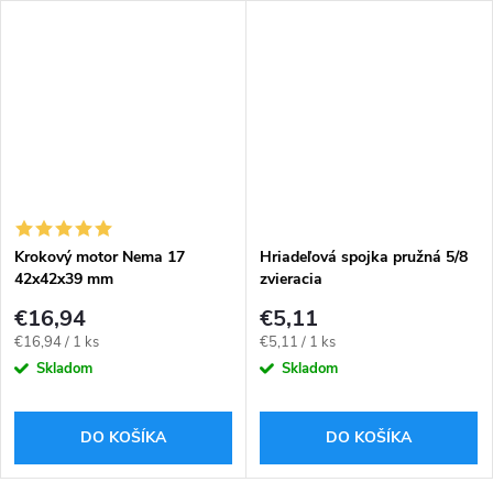
Krokový motor Nema 17
Hriadeľová spojka pružná 5/8
42x42x39 mm
zvieracia
€16,94
€5,11
Jednotková
Jednotková
€16,94 / 1 ks
€5,11 / 1 ks
cena:
cena:
Skladom
Skladom
DO KOŠÍKA
DO KOŠÍKA