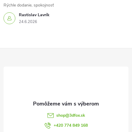
Rýchle dodanie, spokojnosť
Rastislav Lavrík
24.6.2026
Z
á
p
ä
t
shop
@
3dfox.sk
i
+420 774 849 168