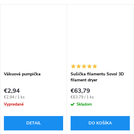
Vákuová pumpička
Sušička filamentu Sovol 3D
filament dryer
€2,94
€63,79
Jednotková
Jednotková
€2,94 / 1 ks
€63,79 / 1 ks
cena:
cena:
Vypredané
Skladom
DETAIL
DO KOŠÍKA