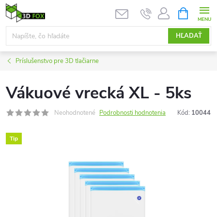
Prejsť
NÁKUPN
KOŠÍK
na
obsah
HĽADAŤ
Príslušenstvo pre 3D tlačiarne
Vákuové vrecká XL - 5ks
Neohodnotené
Podrobnosti hodnotenia
Kód:
10044
Tip