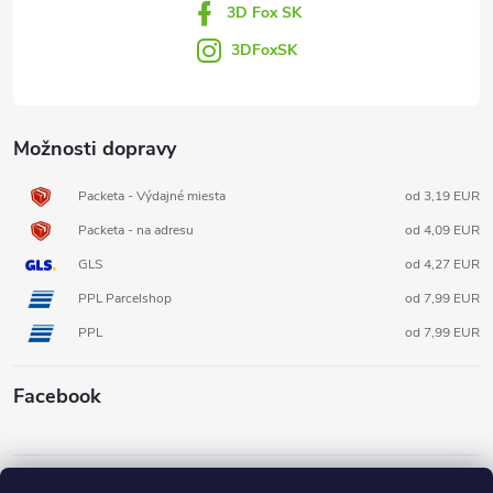
3D Fox SK
e
3DFoxSK
Možnosti dopravy
Packeta - Výdajné miesta
od 3,19 EUR
Packeta - na adresu
od 4,09 EUR
GLS
od 4,27 EUR
PPL Parcelshop
od 7,99 EUR
PPL
od 7,99 EUR
Facebook
Informácie pre vás