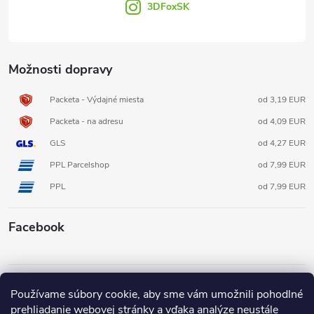
e
3DFoxSK
Možnosti dopravy
Packeta - Výdajné miesta
od 3,19 EUR
Packeta - na adresu
od 4,09 EUR
GLS
od 4,27 EUR
PPL Parcelshop
od 7,99 EUR
PPL
od 7,99 EUR
Facebook
Informácie pre vás
Používame súbory cookie, aby sme vám umožnili pohodlné
prehliadanie webovej stránky a vďaka analýze neustále