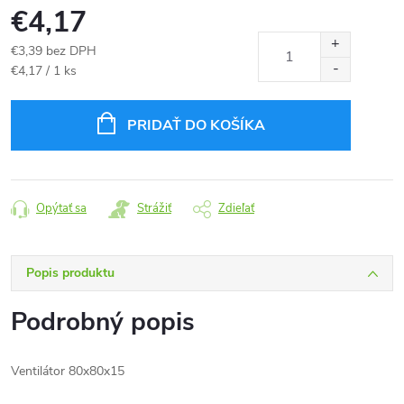
€4,17
€3,39 bez DPH
Jednotková
€4,17 / 1 ks
cena:
PRIDAŤ DO KOŠÍKA
Opýtať sa
Strážiť
Zdieľať
Popis produktu
Podrobný popis
Ventilátor 80x80x15