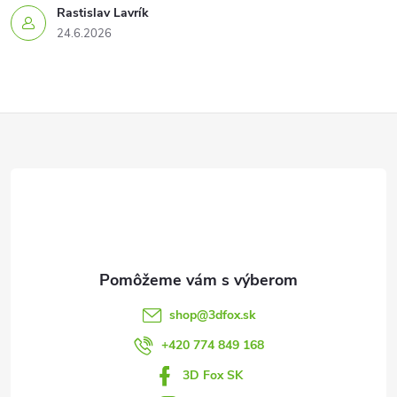
Rastislav Lavrík
24.6.2026
Z
á
p
ä
t
shop
@
3dfox.sk
i
+420 774 849 168
3D Fox SK