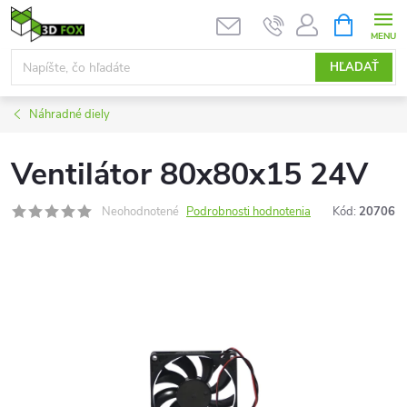
Prejsť
NÁKUPN
KOŠÍK
na
obsah
HĽADAŤ
Náhradné diely
Ventilátor 80x80x15 24V
Neohodnotené
Podrobnosti hodnotenia
Kód:
20706