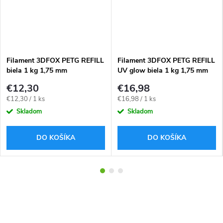
Filament 3DFOX PETG REFILL
Filament 3DFOX PETG REFILL
biela 1 kg 1,75 mm
UV glow biela 1 kg 1,75 mm
€12,30
€16,98
Jednotková
Jednotková
€12,30 / 1 ks
€16,98 / 1 ks
cena:
cena:
Skladom
Skladom
DO KOŠÍKA
DO KOŠÍKA