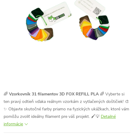
🌈
Vzorkovník 31 filamentov 3D FOX REFILL PLA
🌈 Vyberte si
ten pravý odtieň vďaka reálnym vzorkám z vytlačených doštičiek! 🎨
✨ Objavte skutočné farby priamo na fyzických ukážkach, ktoré vám
pomôžu zvoliť ideálny filament pre váš projekt. 🖌️💡
Detailné
informácie