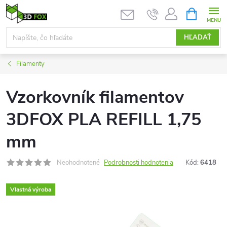
Prejsť
NÁKUPN
KOŠÍK
na
obsah
HĽADAŤ
Filamenty
Vzorkovník filamentov
3DFOX PLA REFILL 1,75
mm
Neohodnotené
Podrobnosti hodnotenia
Kód:
6418
Vlastná výroba