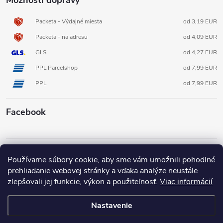
Packeta - Výdajné miesta
od 3,19 EUR
Packeta - na adresu
od 4,09 EUR
GLS
od 4,27 EUR
PPL Parcelshop
od 7,99 EUR
PPL
od 7,99 EUR
Facebook
Informácie pre vás
Používame súbory cookie, aby sme vám umožnili pohodlné
prehliadanie webovej stránky a vďaka analýze neustále
zlepšovali jej funkcie, výkon a použiteľnosť.
Viac informácií
Nastavenie