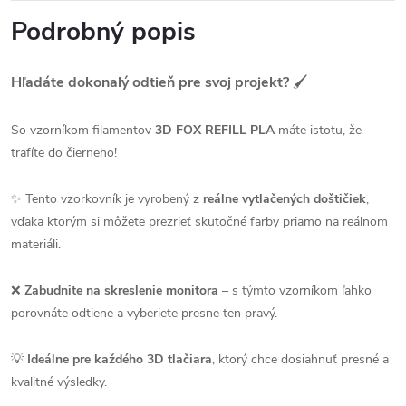
Podrobný popis
Hľadáte dokonalý odtieň pre svoj projekt?
🖌️
So vzorníkom filamentov
3D FOX REFILL PLA
máte istotu, že
trafíte do čierneho!
✨ Tento vzorkovník je vyrobený z
reálne vytlačených doštičiek
,
vďaka ktorým si môžete prezrieť skutočné farby priamo na reálnom
materiáli.
❌
Zabudnite na skreslenie monitora
– s týmto vzorníkom ľahko
porovnáte odtiene a vyberiete presne ten pravý.
💡
Ideálne pre každého 3D tlačiara
, ktorý chce dosiahnuť presné a
kvalitné výsledky.