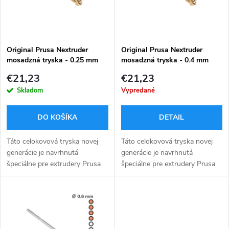
n
i
i
s
e
Original Prusa Nextruder
Original Prusa Nextruder
mosadzná tryska - 0.25 mm
mosadzná tryska - 0.4 mm
p
p
€21,23
€21,23
r
Skladom
Vypredané
r
o
DO KOŠÍKA
DETAIL
o
d
Táto celokovová tryska novej
Táto celokovová tryska novej
d
generácie je navrhnutá
generácie je navrhnutá
špeciálne pre extrudery Prusa
špeciálne pre extrudery Prusa
u
Nextruder a prináša vyššiu
Nextruder a prináša vyššiu
u
presnosť aj spoľahlivosť. Tryska
presnosť aj spoľahlivosť. Tryska
k
vedie filament od podávacích...
vedie filament od podávacích...
k
t