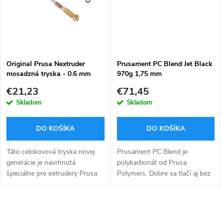
t
o
o
v
v
Original Prusa Nextruder
Prusament PC Blend Jet Black
mosadzná tryska - 0.6 mm
970g 1,75 mm
€21,23
€71,45
Skladom
Skladom
DO KOŠÍKA
DO KOŠÍKA
Táto celokovová tryska novej
Prusament PC Blend je
generácie je navrhnutá
polykarbonát od Prusa
špeciálne pre extrudery Prusa
Polymers. Dobre sa tlačí aj bez
Nextruder a prináša vyššiu
zakrytovanej tlačiarne, pretože
presnosť aj spoľahlivosť. Tryska
sa oveľa menej dvíha od
vedie filament od podávacích...
tlačovej podložky, v porovnaní s
O
PC ostatných...