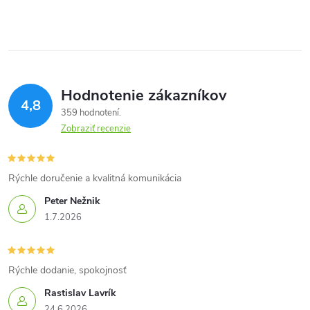
v
l
á
Hodnotenie zákazníkov
d
4,8
359 hodnotení
a
Zobraziť recenzie
c
i
Rýchle doručenie a kvalitná komunikácia
Peter Nežnik
e
1.7.2026
p
r
Rýchle dodanie, spokojnosť
v
Rastislav Lavrík
24.6.2026