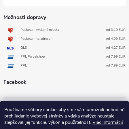
Možnosti dopravy
Packeta - Výdajné miesta
od 3,19 EUR
Packeta - na adresu
od 4,09 EUR
GLS
od 4,27 EUR
PPL Parcelshop
od 7,99 EUR
PPL
od 7,99 EUR
Facebook
Informácie pre vás
Používame súbory cookie, aby sme vám umožnili pohodlné
prehliadanie webovej stránky a vďaka analýze neustále
zlepšovali jej funkcie, výkon a použiteľnosť.
Viac informácií