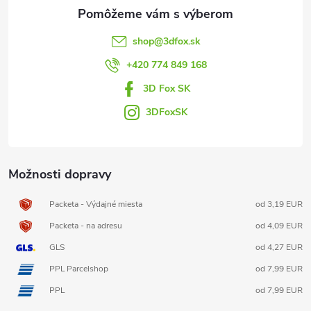
ä
t
shop
@
3dfox.sk
i
+420 774 849 168
3D Fox SK
e
3DFoxSK
Možnosti dopravy
Packeta - Výdajné miesta
od 3,19 EUR
Packeta - na adresu
od 4,09 EUR
GLS
od 4,27 EUR
PPL Parcelshop
od 7,99 EUR
PPL
od 7,99 EUR