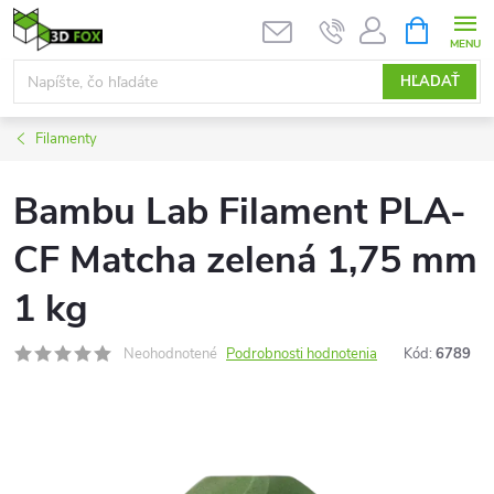
Prejsť
NÁKUPN
KOŠÍK
na
obsah
HĽADAŤ
Filamenty
Bambu Lab Filament PLA-
CF Matcha zelená 1,75 mm
1 kg
Neohodnotené
Podrobnosti hodnotenia
Kód:
6789