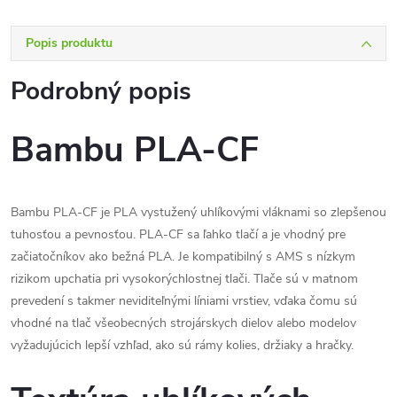
Popis produktu
Podrobný popis
Bambu PLA-CF
Bambu PLA-CF je PLA vystužený uhlíkovými vláknami so zlepšenou
tuhosťou a pevnosťou. PLA-CF sa ľahko tlačí a je vhodný pre
začiatočníkov ako bežná PLA. Je kompatibilný s AMS s nízkym
rizikom upchatia pri vysokorýchlostnej tlači. Tlače sú v matnom
prevedení s takmer neviditeľnými líniami vrstiev, vďaka čomu sú
vhodné na tlač všeobecných strojárskych dielov alebo modelov
vyžadujúcich lepší vzhľad, ako sú rámy kolies, držiaky a hračky.