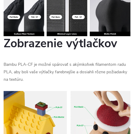
Zobrazenie výtlačkov
Bambu PLA-CF je možné spárovať s akýmkoľvek filamentom radu
PLA, aby boli vaše výtlačky farebnejšie a dosiahli rôzne požiadavky
na textúru.