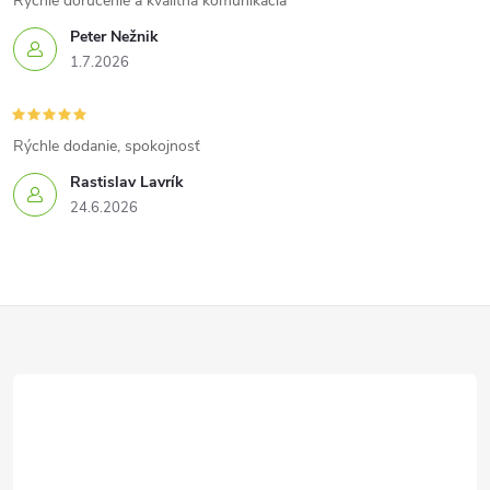
Rýchle doručenie a kvalitná komunikácia
Peter Nežnik
1.7.2026
Rýchle dodanie, spokojnosť
Rastislav Lavrík
24.6.2026
Z
á
p