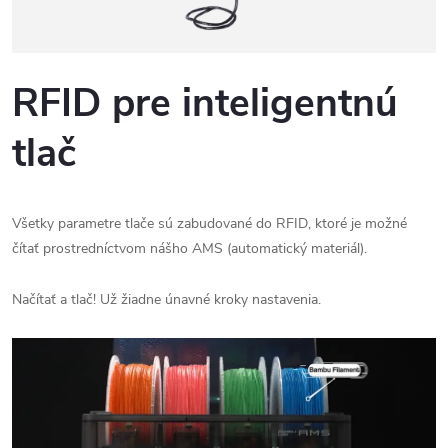
RFID pre inteligentnú
tlač
Všetky parametre tlače sú zabudované do RFID, ktoré je možné
čítať prostredníctvom nášho AMS (automatický materiál).
Načítať a tlač! Už žiadne únavné kroky nastavenia.