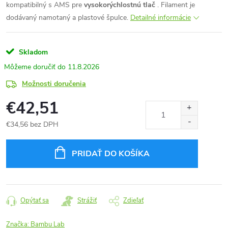
kompatibilný s AMS pre
vysokorýchlostnú tlač
. Filament je
dodávaný namotaný a plastové špulce.
Detailné informácie
Skladom
11.8.2026
Možnosti doručenia
€42,51
€34,56 bez DPH
Jednotková
cena:
PRIDAŤ DO KOŠÍKA
Opýtať sa
Strážiť
Zdieľať
Značka:
Bambu Lab