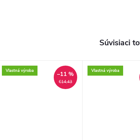
Súvisiaci t
Vlastná výroba
Vlastná výroba
–11 %
€14,43