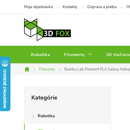
Prejsť
Moja objednávka
Kontakty
Doprava a platba
O
na
obsah
Robotika
Filamenty
3D tlačiarn
Filamenty
Bambu Lab Filament PLA Galaxy Nebu
Domov
B
Preskočiť
Kategórie
kategórie
o
Robotika
č