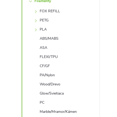
Filamenty
n
FOX REFILL
ý
PETG
p
PLA
ABS/MABS
a
ASA
n
FLEXI/TPU
CF/GF
e
PA/Nylon
l
Wood/Drevo
Glow/Svietiaca
PC
Marble/Mramor/Kámen