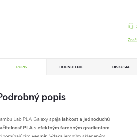
Znač
POPIS
HODNOTENIE
DISKUSIA
Podrobný popis
ambu Lab PLA Galaxy spája
ľahkosť a jednoduchú
lačiteľnosť PLA
s
efektným farebným gradientom
ripomínajúcim
vesmír
. Vďaka jemným skleneným