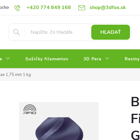
+420 774 849 168
shop@3dfox.sk
bchodné podmienky
Podmienky ochrany osobných údajov
HĽADAŤ
e
Sušičky filamentov
3D Pera
Resiny
lae 1,75 mm 1 kg
B
F
G