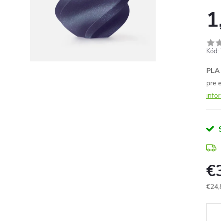
1
Kód:
PLA 
pre e
info
€
€24,
Jedn
cena