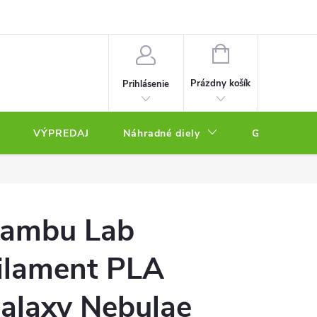
NÁKUPNÝ
KOŠÍK
Prázdny košík
Prihlásenie
VÝPREDAJ
Náhradné diely
Gravírovacie
ambu Lab
ilament PLA
alaxy Nebulae