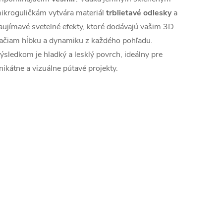
ikroguličkám vytvára materiál
trblietavé odlesky
a
aujímavé svetelné efekty, ktoré dodávajú vašim 3D
lačiam hĺbku a dynamiku z každého pohľadu.
ýsledkom je hladký a lesklý povrch, ideálny pre
nikátne a vizuálne pútavé projekty.