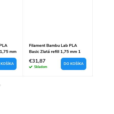
 PLA
Filament Bambu Lab PLA
Filame
l 1,75 mm
Basic Zlatá refill 1,75 mm 1
matte sl
kg
1,75 m
€31,87
€20,3
 KOŠÍKA
DO KOŠÍKA
Skladom
Sklad