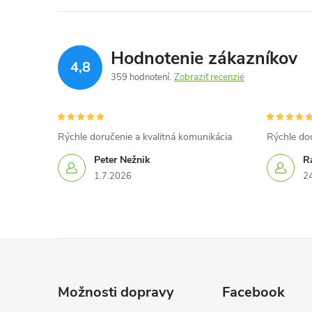
Hodnotenie zákazníkov
4,8
359 hodnotení
Zobraziť recenzie
Rýchle doručenie a kvalitná komunikácia
Rýchle do
Peter Nežnik
Ra
1.7.2026
2
Z
á
Možnosti dopravy
Facebook