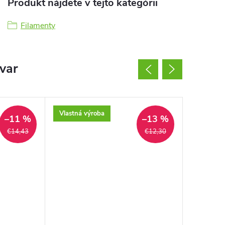
Produkt nájdete v tejto kategórii
Filamenty
ovar
Vlastná výroba
Vlastná 
–11 %
–13 %
€14,43
€12,30