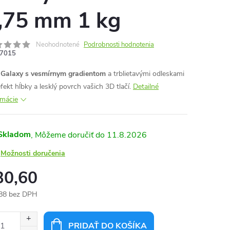
,75 mm 1 kg
Neohodnotené
Podrobnosti hodnotenia
7015
Galaxy s vesmírnym gradientom
a trblietavými odleskami
fekt hĺbky a lesklý povrch vašich 3D tlačí.
Detailné
rmácie
Skladom
11.8.2026
Možnosti doručenia
30,60
88 bez DPH
otková
:
PRIDAŤ DO KOŠÍKA