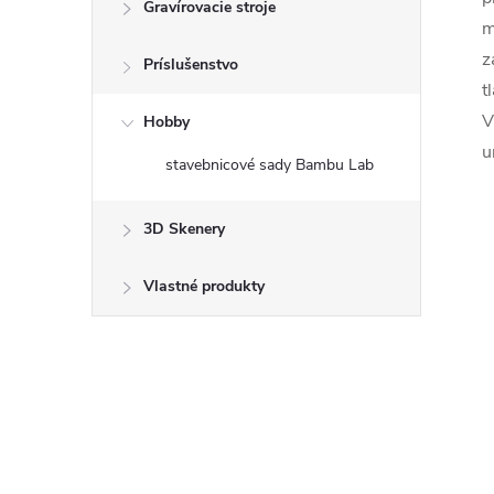
Gravírovacie stroje
m
z
Príslušenstvo
t
V
Hobby
u
stavebnicové sady Bambu Lab
3D Skenery
Vlastné produkty