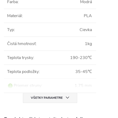
Farba
:
Modrá
Materiál
:
PLA
Typ
:
Cievka
Čistá hmotnosť
:
1kg
Teplota trysky
:
190-230℃
Teplota podložky
:
35-45℃
Priemer struny
:
1,75 mm
?
VŠETKY PARAMETRE