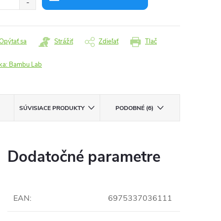
Opýtať sa
Strážiť
Zdieľať
Tlač
ka:
Bambu Lab
SÚVISIACE PRODUKTY
PODOBNÉ (6)
Dodatočné parametre
EAN
:
6975337036111