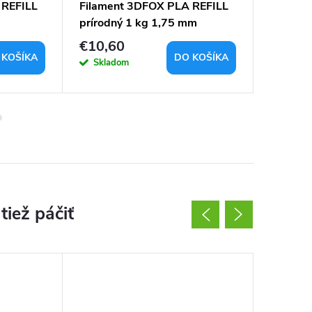
 REFILL
Filament 3DFOX PLA REFILL
Vzorkov
prírodný 1 kg 1,75 mm
PLA RE
€10,60
€4,21
 KOŠÍKA
DO KOŠÍKA
Skladom
Sklad