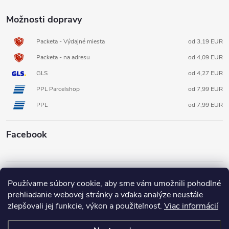
Možnosti dopravy
Packeta - Výdajné miesta
od 3,19 EUR
Packeta - na adresu
od 4,09 EUR
GLS
od 4,27 EUR
PPL Parcelshop
od 7,99 EUR
PPL
od 7,99 EUR
Facebook
Informácie pre vás
Používame súbory cookie, aby sme vám umožnili pohodlné
prehliadanie webovej stránky a vďaka analýze neustále
zlepšovali jej funkcie, výkon a použiteľnosť.
Viac informácií