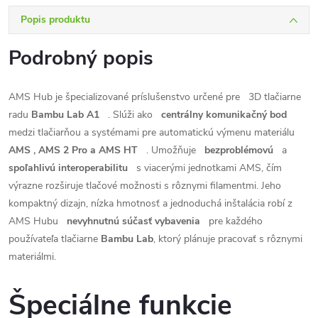
Popis produktu
Podrobný popis
AMS Hub je špecializované príslušenstvo určené pre
3D tlačiarne
radu
Bambu Lab A1
. Slúži ako
centrálny komunikačný bod
medzi tlačiarňou a systémami pre automatickú výmenu materiálu
AMS , AMS 2 Pro a AMS HT
. Umožňuje
bezproblémovú
a
spoľahlivú interoperabilitu
s viacerými jednotkami AMS, čím
výrazne rozširuje tlačové možnosti s rôznymi filamentmi. Jeho
kompaktný dizajn, nízka hmotnosť a jednoduchá inštalácia robí z
AMS Hubu
nevyhnutnú súčasť vybavenia
pre každého
používateľa tlačiarne
Bambu Lab
, ktorý plánuje pracovať s rôznymi
materiálmi.
Špeciálne funkcie