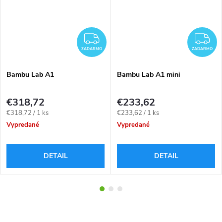
ADARMO
ZADARMO
Z
ZADARMO
ZADARMO
Bambu Lab A1
Bambu Lab A1 mini
€318,72
€233,62
Jednotková
Jednotková
€318,72 / 1 ks
€233,62 / 1 ks
cena:
cena:
Vypredané
Vypredané
DETAIL
DETAIL