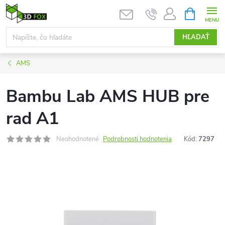
Prejsť
NÁKUPN
KOŠÍK
na
obsah
HĽADAŤ
AMS
Bambu Lab AMS HUB pre
rad A1
Neohodnotené
Podrobnosti hodnotenia
Kód:
7297