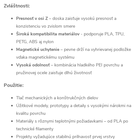
Zvláštnosti:
Presnosť v osi Z
– doska zaisťuje vysokú presnosť a
konzistenciu vo zvislom smere
Široká kompatibilita materiálov
- podporuje PLA, TPU,
PETG, ABS aj nylon
Magnetické uchytenie
– pevne drží na vyhrievanej podložke
vďaka magnetickému systému
Vysoká odolnosť
– kombinácia hladkého PEI povrchu a
pružinovej ocele zaisťuje dlhú životnosť
Použitie:
Tlač mechanických a konštrukčných dielov
Úžitkové modely, prototypy a detaily s vysokými nárokmi na
kvalitu povrchu
Materiály s rôznymi teplotnými požiadavkami – od PLA po
technické filamenty
Projekty vyžadujúce stabilnú priľnavosť prvej vrstvy