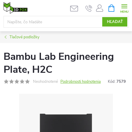
Prejsť
NÁKUPN
KOŠÍK
na
obsah
HĽADAŤ
Tlačové podložky
Bambu Lab Engineering
Plate, H2C
Neohodnotené
Podrobnosti hodnotenia
Kód:
7579