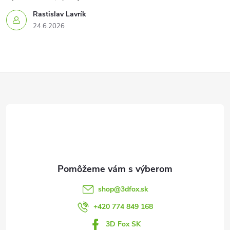
Rastislav Lavrík
24.6.2026
Z
á
p
ä
t
shop
@
3dfox.sk
i
+420 774 849 168
3D Fox SK