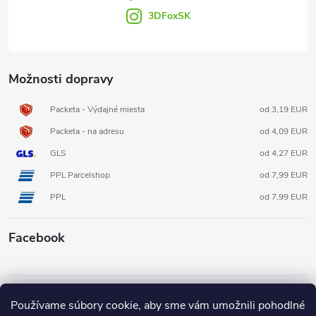
e
3DFoxSK
Možnosti dopravy
Packeta - Výdajné miesta
od 3,19 EUR
Packeta - na adresu
od 4,09 EUR
GLS
od 4,27 EUR
PPL Parcelshop
od 7,99 EUR
PPL
od 7,99 EUR
Facebook
Informácie pre vás
Používame súbory cookie, aby sme vám umožnili pohodlné