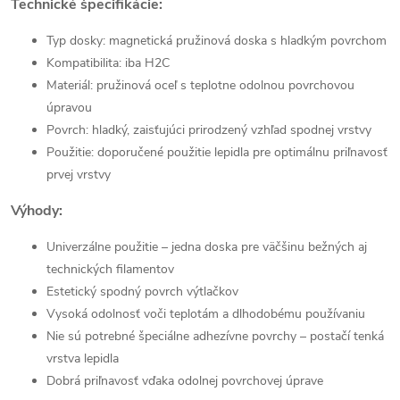
Technické špecifikácie:
Typ dosky: magnetická pružinová doska s hladkým povrchom
Kompatibilita: iba H2C
Materiál: pružinová oceľ s teplotne odolnou povrchovou
úpravou
Povrch: hladký, zaisťujúci prirodzený vzhľad spodnej vrstvy
Použitie: doporučené použitie lepidla pre optimálnu priľnavosť
prvej vrstvy
Výhody:
Univerzálne použitie – jedna doska pre väčšinu bežných aj
technických filamentov
Estetický spodný povrch výtlačkov
Vysoká odolnosť voči teplotám a dlhodobému používaniu
Nie sú potrebné špeciálne adhezívne povrchy – postačí tenká
vrstva lepidla
Dobrá priľnavosť vďaka odolnej povrchovej úprave