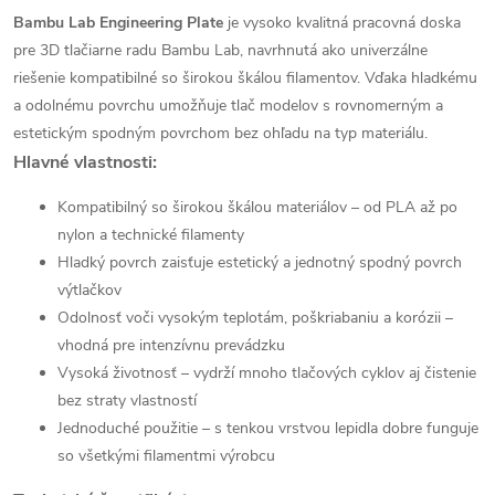
Bambu Lab Engineering Plate
je vysoko kvalitná pracovná doska
pre 3D tlačiarne radu Bambu Lab, navrhnutá ako univerzálne
riešenie kompatibilné so širokou škálou filamentov. Vďaka hladkému
a odolnému povrchu umožňuje tlač modelov s rovnomerným a
estetickým spodným povrchom bez ohľadu na typ materiálu.
Hlavné vlastnosti:
Kompatibilný so širokou škálou materiálov – od PLA až po
nylon a technické filamenty
Hladký povrch zaisťuje estetický a jednotný spodný povrch
výtlačkov
Odolnosť voči vysokým teplotám, poškriabaniu a korózii –
vhodná pre intenzívnu prevádzku
Vysoká životnosť – vydrží mnoho tlačových cyklov aj čistenie
bez straty vlastností
Jednoduché použitie – s tenkou vrstvou lepidla dobre funguje
so všetkými filamentmi výrobcu