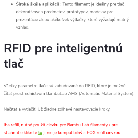
Široká škála aplikácií
: Tento filament je ideálny pre tlač
dekoratívnych predmetov, prototypov, modelov pre
prezentácie alebo akékoľvek výtlačky, ktoré vyžadujú matný
vzhľad.
RFID pre inteligentnú
tlač
Všetky parametre tlače sú zabudované do RFID, ktoré je možné
čítať prostredníctvom BambuLab AMS (Automatic Material System).
Načítať a vytlačiť! Už žiadne zdĺhavé nastavovacie kroky.
Iba refill, nutné použiť cievku pre Bambu Lab filamenty (
pre
stiahnutie kliknite
tu
), nie je kompatibilný s FOX refill cievkou.