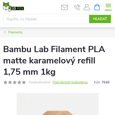
Prejsť
NÁKUPN
KOŠÍK
na
obsah
HĽADAŤ
Filamenty
Bambu Lab Filament PLA
matte karamelový refill
1,75 mm 1kg
Neohodnotené
Podrobnosti hodnotenia
Kód:
7646