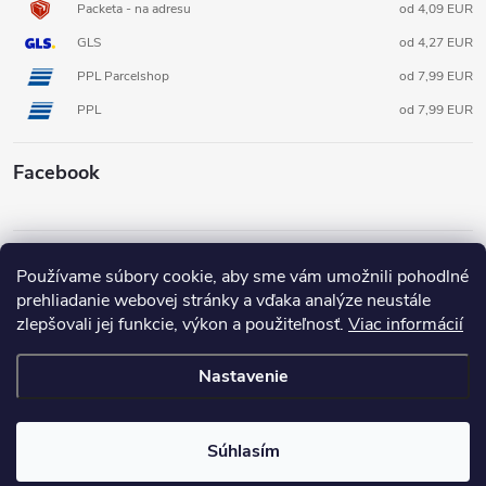
Packeta - na adresu
od 4,09 EUR
GLS
od 4,27 EUR
PPL Parcelshop
od 7,99 EUR
PPL
od 7,99 EUR
Facebook
Informácie pre vás
Používame súbory cookie, aby sme vám umožnili pohodlné
prehliadanie webovej stránky a vďaka analýze neustále
zlepšovali jej funkcie, výkon a použiteľnosť.
Viac informácií
Nastavenie
Copyright 2026
3D FOX shop SK
. Všetky práva vyhradené.
Súhlasím
Vytvoril Shoptet
Pripravené v spolupráci s Broken Mouse