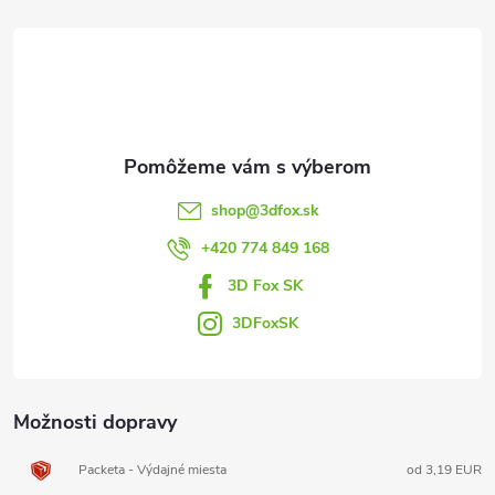
á
p
ä
t
shop
@
3dfox.sk
i
+420 774 849 168
3D Fox SK
e
3DFoxSK
Možnosti dopravy
Packeta - Výdajné miesta
od 3,19 EUR