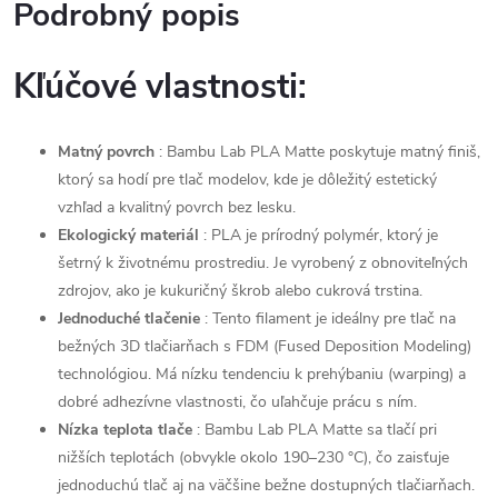
Podrobný popis
Kľúčové vlastnosti:
Matný povrch
: Bambu Lab PLA Matte poskytuje matný finiš,
ktorý sa hodí pre tlač modelov, kde je dôležitý estetický
vzhľad a kvalitný povrch bez lesku.
Ekologický materiál
: PLA je prírodný polymér, ktorý je
šetrný k životnému prostrediu. Je vyrobený z obnoviteľných
zdrojov, ako je kukuričný škrob alebo cukrová trstina.
Jednoduché tlačenie
: Tento filament je ideálny pre tlač na
bežných 3D tlačiarňach s FDM (Fused Deposition Modeling)
technológiou. Má nízku tendenciu k prehýbaniu (warping) a
dobré adhezívne vlastnosti, čo uľahčuje prácu s ním.
Nízka teplota tlače
: Bambu Lab PLA Matte sa tlačí pri
nižších teplotách (obvykle okolo 190–230 °C), čo zaisťuje
jednoduchú tlač aj na väčšine bežne dostupných tlačiarňach.