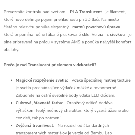
Prevezmite kontrolu nad svetlom.
PLA Translucent
je filament,
ktorý novo definuje pojem priehľadnosti pri 3D tlači. Namiesto
čistého priesvitu ponúka elegantný
matnú povrchovú úpravu
,
ktorá pripomína ručne fúkané pieskované sklo. Verzia
s cievkou
je
plne pripravená na prácu v systéme AMS a ponúka najvyšší komfort
obsluhy.
Prečo je rad Translucent prielomom v dekorácii?
Magické rozptýlenie svetla:
Vďaka špeciálnej matnej textúre
je svetlo prechádzajúce výtlačok mäkké a rovnomerné.
Zabudnite na ostré svetelné body vďaka LED diódam.
Cukrová, šťavnatá farba:
Oranžový odtieň dodáva
výtlačkom teplý, neónový charakter, ktorý vyzerá úžasne ako
cez deň, tak po zotmení.
Zvýšená trvanlivosť:
Na rozdiel od štandardných
transparentných materiálov je verzia od Bambu Lab