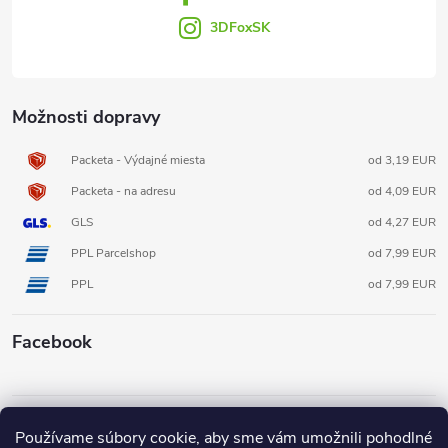
e
3DFoxSK
Možnosti dopravy
Packeta - Výdajné miesta
od 3,19 EUR
Packeta - na adresu
od 4,09 EUR
GLS
od 4,27 EUR
PPL Parcelshop
od 7,99 EUR
PPL
od 7,99 EUR
Facebook
Informácie pre vás
Používame súbory cookie, aby sme vám umožnili pohodlné