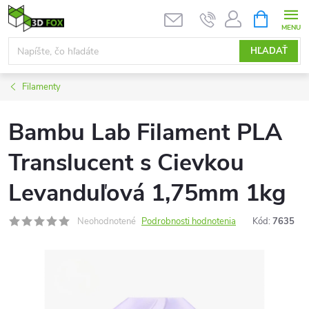
Prejsť
NÁKUPN
KOŠÍK
na
obsah
HĽADAŤ
Filamenty
Bambu Lab Filament PLA
Translucent s Cievkou
Levanduľová 1,75mm 1kg
Neohodnotené
Podrobnosti hodnotenia
Kód:
7635