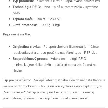
Typ produktu:
Filament s cievkou (opakovane použiteľný)
Technológia RFID:
Áno – plná automatizácia v systéme
AMS
Teplota tlače:
190 °C – 230 °C
Čistá hmotnosť:
1000 g (1 kg)
Pripravené na tlač
Originálna cievka:
Po spotrebovaní filamentu ju môžete
rozskrutkovať a znovu použiť s náplňami typu
REFILL
.
Bezproblémový proces:
Vďaka technológii RFID
minimalizujete riziko chýb – tlačiareň sama vie, čo má na
cievke.
Tip pre návrhárov:
Najlepší efekt matného skla dosiahnete tlačou s
malým počtom obrysov (1-2) a nízkou výplňou alebo výplňou typu
„Vázový režim“. Silnejšie steny urobia farbu tmavšou a menej
priepustnou, čo umožňuje zaujímavé modelovanie tieňov.