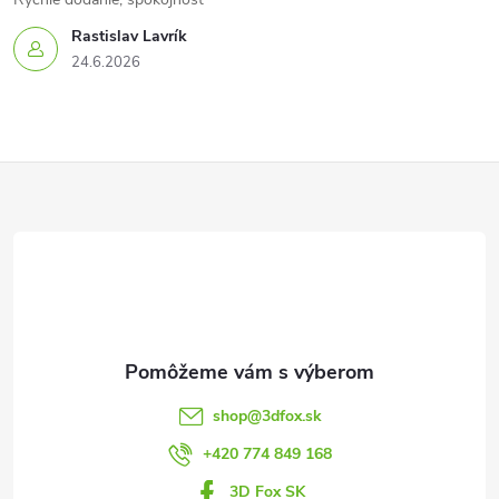
Rastislav Lavrík
24.6.2026
Z
á
p
ä
t
shop
@
3dfox.sk
i
+420 774 849 168
3D Fox SK